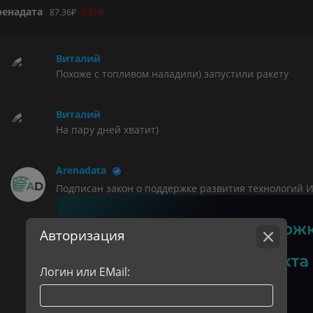
ренадата
87.36
₽
-0.91%
Виталий
Похоже с топливом наладили) запустили ракету
Виталий
На пару дней хватит)
Arenadata
Подписан закон о поддержке развития технологий И
Авторизация
Логин или EMail: