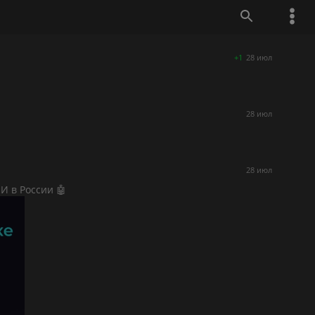
+1
28 июл
28 июл
28 июл
И в России 🤖