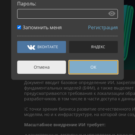
Пароль:
Запомнить меня
Регистрация
ВКОНТАКТЕ
ЯНДЕКС
Отмена
OK
Документ вводит базовое определение ИИ, закреп
фундаментальных моделей (БФМ), а также выделяет
предусматриваются требования к локализации обра
разработчиков, в том числе в части доступа к дан
❕С точки зрения бизнеса развитие отечественного 
моделям, но и к инфраструктуре, на которой они со
Масштабное внедрение ИИ требует:
🔹качественных, доступных и управляемых данных;