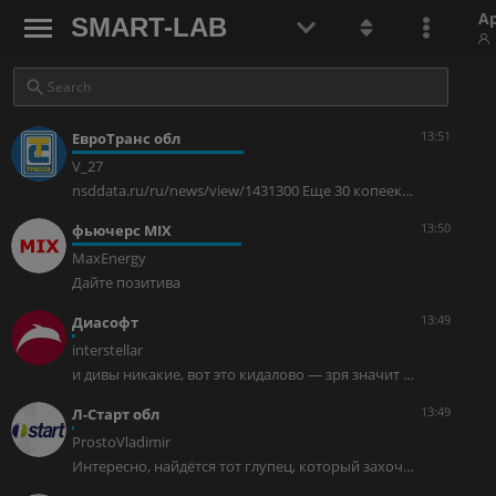
А
SMART-LAB
13:51
ЕвроТранс обл
V_27
nsddata.ru/ru/news/view/1431300 Еще 30 копеек… хорошо, что платят конечно, но что за суммы то
13:50
фьючерс MIX
MaxEnergy
Дайте позитива
13:49
Диасофт
interstellar
и дивы никакие, вот это кидалово — зря значит вчера выросли, замануха была
13:49
Л-Старт обл
ProstoVladimir
Интересно, найдётся тот глупец, который захочет закупится бумагой по 1000 рублей? 😂🤣😆