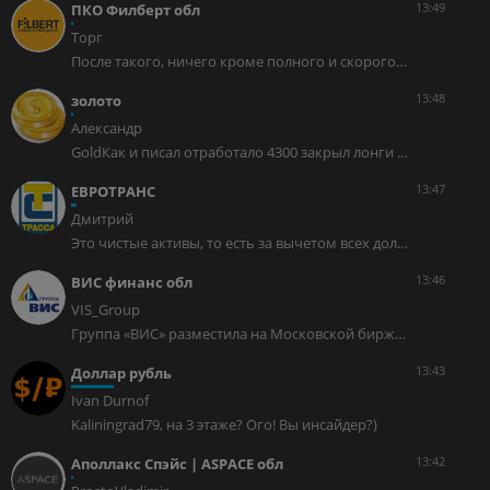
13:49
ПКО Филберт обл
Торг
После такого, ничего кроме полного и скорого банкротства, пожелать не могу. Скрин чата поддержки Альфа инвестиций
13:48
золото
Александр
GoldКак и писал отработало 4300 закрыл лонги от 4000 Авто-репост. Читать в блоге >>>
13:47
ЕВРОТРАНС
Дмитрий
Это чистые активы, то есть за вычетом всех долгов с процентами. быстро продать и погасить все долги. Как думаете, почему это не делают? Зачем? Если так рассуждать, тогда и занимать незачем (: Там что-то мутное. Или от банков какой-то хитрожопый завёлся или кто-то из управленцев задумал спиздить и свалить.
13:46
ВИС финанс обл
VIS_Group
Группа «ВИС» разместила на Московской бирже облигации на 2 млрд руб.6 августа Группа «ВИС» завершила размещение биржевых облигаций серии БО-П14 общим объёмом 2 млрд руб. Привлечённые средства будут направлены на финансирование инфраструктурных проектов и обеспечение текущей операционной деятельности холдинга. Размещение состоялось по номинальной стоимости 1000 рублей за облигацию. Выпуск предусматривает фиксированную купонную ставку 16,75% годовых с ежемесячной выплатой купонного дохода и сроком обращения 2,5 года. Организаторами выпуска выступили ИБ «Синара», Совкомбанк и Т-Банк. Поручителем по выпуску традиционно является Группа «ВИС» (АО). В 2026 году кредитоспособность холдинга подтверждена рейтингами ведущих российских рейтинговых агентств: AA-.ru от НКР и ruA+ от «Эксперт РА». Не является индивидуальной инвестиционной рекомендацией. Авто-репост. Читать в блоге >>>
13:43
Доллар рубль
Ivan Durnof
Kaliningrad79, на 3 этаже? Ого! Вы инсайдер?)
13:42
Аполлакс Спэйс | ASPACE обл