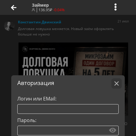
Займер
136.95
₽
-0.04%
21 июл
Константин Двинский
Долговая ловушка меняется. Новый заём оформлять
больше не нужно
Авторизация
Логин или EMail:
Пароль:
Хотели сократить число дорогих микрозаймов. В ответ МФО
начали открывать один договор сразу на несколько лет.