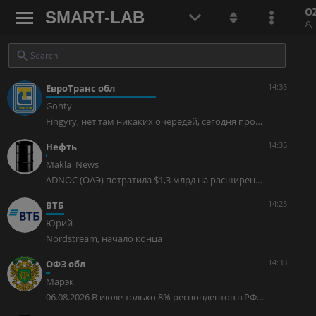
O
SMART-LAB
14:35
ЕвроТранс обл
Gohty
Fingyry, нет там никаких очередей, сегодня проезжал по минке
14:35
Нефть
Makla_News
ADNOC (ОАЭ) потратила $1,3 млрд на расширение танкерного флота, что позволило компании стать крупнейшим перевозчиком нефти через Ормузский пролив за последние два месяца — BloombergГлавное из материалов Bloomberg: Масштаб расширения флота: – Количество сверхбольших танкеров (VLCC) выросло почти вдвое – с 8 до 14 (каждый вмещает около 2 млн баррелей нефти). – Приобретены 5 судов для перевозки пропана и других газов (3 – на вторичном рынке, 2 – новые, будут сданы в IV квартале). – Общая стоимость сделок – $1,3 млрд.Геополитический контекст: – Выход ОАЭ из ОПЕК (с 1 мая) позволил нарастить добычу и экспорт, увеличив потребность в собственном тоннаже. – Несмотря на войну США и Ирана и блокаду, ADNOC стала лидером по перевозке нефти через Ормузский пролив за последние два месяца. – Суда часто ходят под покровом темноты и в сопровождении военных, нефть перегружается в Персидском заливе на другие суда.Трубопроводная альтернатива: – ОАЭ также используют транснациональный трубопровод в обход Ормузского пролива, но его мощность (<50% от текущего экспорта 3,6 млн б/с) недостаточна, поэтому танкерный флот критичен.Авто-репост. Читать в блоге >>>
14:25
ВТБ
Юрий
Nordstream, начало конца
14:33
ОФЗ обл
Марэк
06.08.2026 В июле только 8% респондентов в РФ считали, что война России в Украине продвигается «очень успешно», еще 42% — что «скорее успешно». Это следует из опроса «Левада-центра», распространенного в четверг, 6 августа. Такой показатель — минимум с июня 2023 года. Тогда «очень успешными» боевые действия назвали 9% опрошенных, а «скорее успешными» — 46%. В сентябре и в ноябре 2022 года после объявления мобилизации в РФ показатель «очень успешно» также держался на минимуме в 9% («скорее успешно» — 44%). Доля опрошенных, которые считают, что война идет неуспешно, в июле составила 28% (8% — «крайне неуспешно», 20% — «скорее неуспешно»). В июне 2023 года показатель был аналогичным, в сентябре-ноябре 2022 года составлял 31%-32%. Почти две трети респондентов — сторонники перехода к мирным переговорам При этом почти две трети респондентов (62%) являются сторонниками перехода к мирным переговорам. Еще 28% опрошенных уверены, что необходимо продолжать военные действия. Доля сторонников урегулирования выше среди женщин, молодежи до 25 лет, респондентов со средним образованием, менее обеспеченных и жителей сел. Кроме того, в этой группе — те, кто считает, что дела в стране идут по неверному пути, те, кто не одобряет деятельность Владимира Путина на посту президента РФ, и те, для кого соцсети и YouTube являются основными источниками получения информации. Доля сторонников продолжения военных действий выше среди мужчин, опрошенных старшего возраста, респондентов с высшим образованием, более обеспеченных и жителей Москвы. Опрос проводился методом личного интервью Общероссийский опрос проводился с 21 по 28 июля, в нем приняли участие 1612 человек в возрасте от 18 лет в 137 населенных пунктах (50 субъектах) РФ. Исследование проводилось на дому методом личного интервью. www.levada.ru/2026/08/06/konflikt-s-ukrainoi-v-iyule-2026-goda/