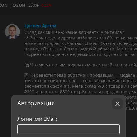
ZON | ОЗОН
2900
₽
-0.28%
Цогоев Артём
Склад как мишень: какие варианты у ритейла?
📍 За три недели дроны выбили около 8% логистичес
но не пострадал, к счастью, объект Ozon в Зеленодо
центру «Ленты» в Ленинградской области. Мишенью
скорее сектор рынка недвижимости: крупный логист
🤔 Что могут с этим поделать маркетплейсы и рите
1️⃣ Перевести товар обратно к продавцам — модель 
точек хранения товаров — гораздо менее интересная
сломается экономика. Мега-склад WB c товарами сел
₽300 и чашка за ₽800 от трёх разных продавцов уех
три машины со складов селлеров. Для ультрадорогих
Авторизация
(носки и чашки) такого не переживёт — доставка буд
пытается хранить часть товаров чуть ли не на ПВЗ
такое позволить не может вообще.
Логин или EMail:
Авто-репост. Читать в блоге
>>>