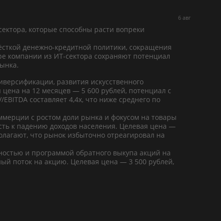
6 авг
ектора, которые способны расти вопреки
жёсткой денежно-кредитной политики, сокращения
ре компании из ИТ-сектора сохраняют потенциал
ынка.
иверсификации, развития искусственного
 цена на 12 месяцев — 5 600 рублей, потенциал с
EBITDA составляет 4,4х, что ниже среднего по
ммерции с ростом доли рынка и фокусом на товары
сть к падению доходов населения. Целевая цена —
олагают, что рынок избыточно отреагировал на
остью и программой обратного выкупа акций на
ый поток на акцию. Целевая цена — 3 500 рублей,