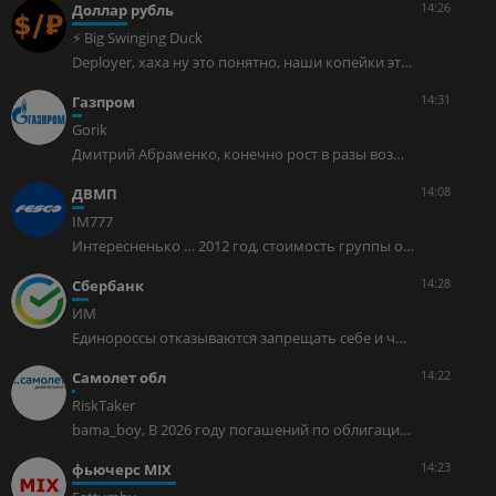
14:26
Доллар рубль
⚡ Big Swinging Duck
Deployer, хаха ну это понятно, наши копейки это для него самое важное!
14:31
Газпром
Gorik
Дмитрий Абраменко, конечно рост в разы возможен обязательно, но от ист минимума, которого пока никто не знает.
14:08
ДВМП
IM777
Интересненько … 2012 год, стоимость группы оценивают в 1.7 млрд. $, сколько она сейчас реально стоит? Думаю в районе ~5 млрд. $
14:28
Сбербанк
ИМ
Единороссы отказываются запрещать себе и чиновникам иметь недвижимость за рубежом. Партия власти заблокировала законопроект Рашкина — Обухова. Профильный комитет Госдумы счел излишним запрет на владение имуществом за рубежом для чиновников и депутатов и предложил отклонить соответствующий законопроект. Главное — «ссать в уши» простолюдинам о патриотизме на выборах осенью, а жить и владеть имуществом они хотят в Европе и на Западе.
14:22
Самолет обл
RiskTaker
bama_boy, В 2026 году погашений по облигациям осталось всего на 4 лярда, в 13 выпуске на 24,5 лярда и это не один выпуск который надо будет носить в 2027
14:23
фьючерс MIX