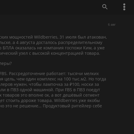
6 авг
ких мощностей Wildberries, 31 июля был атакован,
льске, а 4 августа досталось распределительному
 БПЛА оказалась не компания госпожи Ким, а уже
ический узел с высокой концентрацией товара.
йлеры?
FBS. Рассредоточение работает: тысячи мелких
 цель, чем один комплекс на 100 тыс.м2. Но тогда
леров нужен, чтобы лампочка за ₽100, носки за
али в ПВЗ одной машиной. При FBS в ПВЗ поедут
 товаров это вполне ок, а вот дешёвый сегмент
ет стоить дороже товара. Wildberries уже якобы
, но это не решение… Продуктовый ритейлер себе