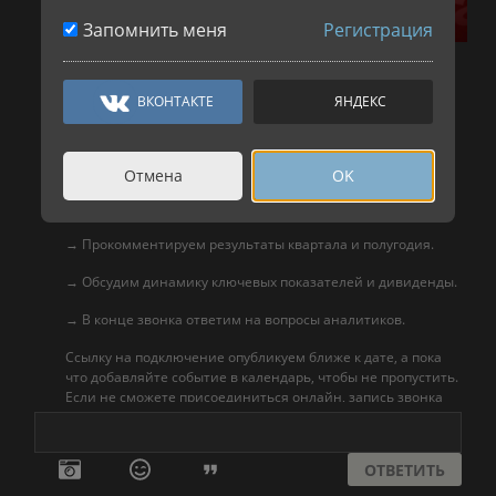
Запомнить меня
Регистрация
Финансовые результаты компании, ключевые цифры и
инфографику опубликуем в этом канале.
ВКОНТАКТЕ
ЯНДЕКС
Подробный отчёт и презентацию разместим
на нашем IR-
сайте
.
Отмена
OK
В 14:00 того же дня проведём онлайн-звонок с
инвесторами:
→ Прокомментируем результаты квартала и полугодия.
→ Обсудим динамику ключевых показателей и дивиденды.
→ В конце звонка ответим на вопросы аналитиков.
Ссылку на подключение опубликуем ближе к дате, а пока
что добавляйте событие в календарь, чтобы не пропустить.
Если не сможете присоединиться онлайн, запись звонка
можно будет посмотреть на нашем сайте.
ОТВЕТИТЬ
Авто-репост. Читать в блоге
>>>