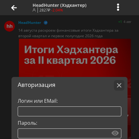
HeadHunter (Хэдхантер)
2827
₽
-2.04%
+1
4 авг
HeadHunter
14 августа раскроем финансовые итоги Хэдхантера за
второй квартал и первое полугодие 2026 года
Авторизация
Логин или EMail:
Пароль: