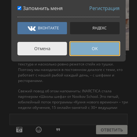
Запомнить меня
Регистрация
ВКОНТАКТЕ
ЯНДЕКС
Отмена
OK
Качество лосося проверяется не в лаборатории, а на кухне.
Повар сразу видит, свежая ли рыба, хорошая ли у нее
текстура и насколько ровно режется стейк из тушки.
Поэтому мы находимся в постоянном диалоге с теми, кто
работает с нашей рыбой каждый день, – с шефами и
ресторанами.
Свежий повод об этом напомнить: INARCTICA стала
партнером «Школы шефа» от Novikov School. Это пятый,
юбилейный поток программы «Кухня нового времени» – три
недели обучения, 15 онлайн-занятий с 30+ ведущими
шефами страны и конкурс с очным финалом в Москве
осенью. В программе участвуют более 1000 поваров, су-
шефов и владельцев ресторанов — то есть те, кто
ОТВЕТИТЬ
формирует спрос. Готовят из продуктов, которые сами
поставили бы себе на кухню, такие как наш лосось.