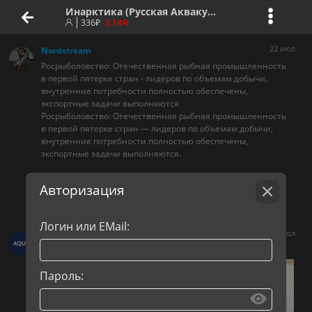
Инарктика (Русская Аквакультура)
336
₽
-3.14%
22 июл
Nordstream
Росрыболовство: Отечественная рыбная промышленность
в первой пятерке стран - лидеров по объемам добычи,
внутренние потребности полностью обеспечены,
экспортные задачи выполняются
Росрыболовство: Отечественная рыбная промышленность
в первой пятерке стран — лидеров по объемам добычи,
внутренние потребности полностью обеспечены,
экспортные задачи выполняются.
tass.ru/ekonomika/27939279
Авторизация
Авто-репост. Читать в блоге
>>>
Логин или EMail:
+1
22 июл
Инарктика
Рука об руку с теми, кто готовит нашу рыбу
Пароль: