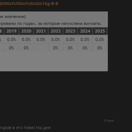
1IPQOX6sVUKDoYu5x2m1Ag-B-B
8 июн
оров и его повестка дня