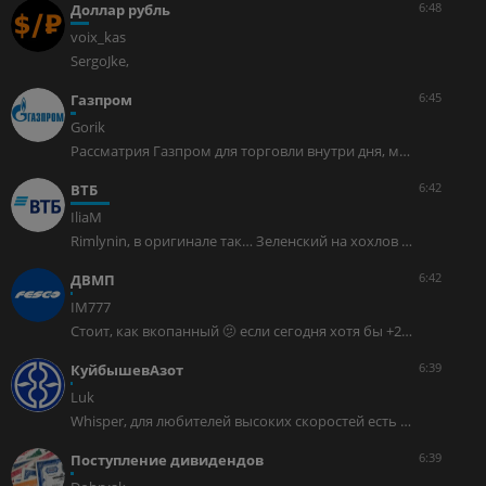
6:48
Доллар рубль
voix_kas
SergoJke,
6:45
Газпром
Gorik
Рассматрия Газпром для торговли внутри дня, можно выделить сформировавшуюся вчера локальную поддержку 94.39 для открытия шорта при её пробоя и задействуя при этом сопротивление 96.33, после 10 ч.
6:42
ВТБ
IliaM
Rimlynin, в оригинале так… Зеленский на хохлов ругался матом Мечтал искоренить их нацию Но так и не пришла повестка на дом И он не переосмыслил ситуацию
6:42
ДВМП
IM777
Стоит, как вкопанный 🫤 если сегодня хотя бы +2% даст на лысо побреюсь …
6:39
КуйбышевАзот
Luk
Whisper, для любителей высоких скоростей есть Самолет ))
6:39
Поступление дивидендов