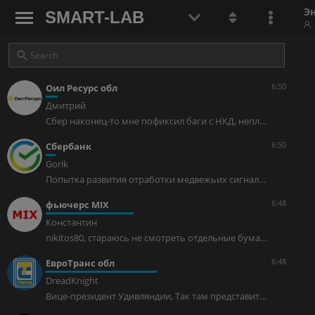
Э
SMART-LAB
6:50
Оил Ресурс обл
Дмитрий
Сбер наконец-то мне пофиксил баги с НКД, неплохой такой плюс к основному росту нарисовался))
6:50
Сбербанк
Gorik
Попытка развития отработки медвежьих сигналов есть (как минимум хотя бы частичная отработка), будем смотреть далее.
6:48
фьючерс MIX
Константин
nikitos80, стараюсь не смотреть отдельные бумаги 🤭
6:48
ЕвроТранс обл
DreadKnight
Вице-президент Удивляндии, Так там представители ПЗ написали, что мол — смотрите в бизнесе беда, все бабло на сбор урожая, потом попробуем рассчитаться. Что нам написал ЕТ по ситуации — только то, что биржа ошиблась в 2 моментах… ну, мы это итак знали…