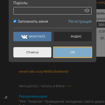
Пароль:
www.e-disclosure.ru/portal/event.aspx?EventId=
Запомнить меня
Регистрация
ВКОНТАКТЕ
ЯНДЕКС
Отмена
OK
smart-lab.ru/q/RKKE/dividend/
Авто-репост. Читать в блоге
>>>
Раскрывальщик
"РКК "Энергия" Проведение заседания совета директ