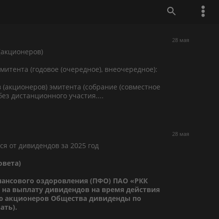
28 мая
(акционеров)
митента (годовое (очередное), внеочередное):
 (акционеров) эмитента (собрание (совместное
без дистанционного участия....
28 мая
я от дивидендов за 2025 год
овета)
нансового оздоровления (ПФО) ПАО «РКК
 на выплату дивидендов на время действия
ю акционеров Общества дивиденды по
ать).