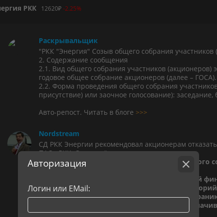
нергия РКК
12620
₽
-2.25%
Раскрывальщик
"РКК "Энергия" Созыв общего собрания участников 
2. Содержание сообщения
2.1. Вид общего собрания участников (акционеров) э
годовое общее собрание акционеров (далее – ГОСА).
2.2. Форма проведения общего собрания участников
присутствие) или заочное голосование): заседание, 
Авто-репост. Читать в блоге
>>>
Nordstream
СД РКК Энергии рекомендовал акционерам отказатьс
ПАО «РКК „Энергия“
Авторизация
Решения совета директоров (наблюдательного с
В соответствии с утвержденной Программой фи
Логин или EMail:
«Энергия», которая предусматривает мораторий
ПФО, рекомендовать годовому общему собрани
результатам 2025 год не объявлять (не выплачив