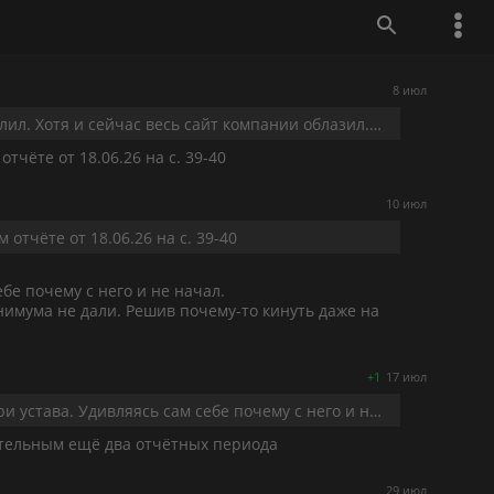
8 июл
VIDOVDAN, жаль. Сам я нигде дивполитику не нагуглил. Хотя и сейчас весь сайт компании облазил. По-прежнему нет. При этом ещё и позвонить нек...
тчёте от 18.06.26 на с. 39-40
10 июл
отчёте от 18.06.26 на с. 39-40
ебе почему с него и не начал.
имума не дали. Решив почему-то кинуть даже на
+1
17 июл
устава. Удивляясь сам себе почему с него и не начал.
Но тут 
ительным ещё два отчётных периода
29 июл