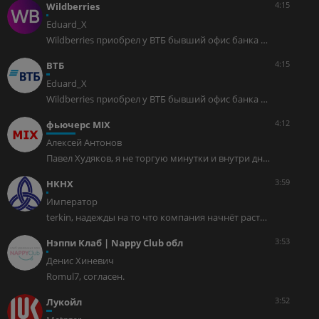
4:15
Wildberries
Eduard_X
Wildberries приобрел у ВТБ бывший офис банка «Открытие» в центре Москвы стоимостью около ₽13,5 млрдWildberries приобрел у ВТБ бывший офис банка «Открытие» на Летниковской улице рядом с Павелецким вокзалом. Площадь бизнес-центра составляет 24,4 тыс. кв. м.Сделка была заключена в июне 2026 года, смена владельца зарегистрирована 4 августа. Стоимость объекта могла составить 11–13,5 млрд руб. с учетом НДС, хотя другая оценка предполагает сумму около 7,7 млрд руб.Для ВТБ сделка стала частью программы продажи непрофильной недвижимости и офисов присоединенных банков. Источник: www.kommersant.ru/doc/8864279?from=doc_lkАвто-репост. Читать в блоге >>>
4:15
ВТБ
Eduard_X
Wildberries приобрел у ВТБ бывший офис банка «Открытие» в центре Москвы стоимостью около ₽13,5 млрдWildberries приобрел у ВТБ бывший офис банка «Открытие» на Летниковской улице рядом с Павелецким вокзалом. Площадь бизнес-центра составляет 24,4 тыс. кв. м.Сделка была заключена в июне 2026 года, смена владельца зарегистрирована 4 августа. Стоимость объекта могла составить 11–13,5 млрд руб. с учетом НДС, хотя другая оценка предполагает сумму около 7,7 млрд руб.Для ВТБ сделка стала частью программы продажи непрофильной недвижимости и офисов присоединенных банков. Источник: www.kommersant.ru/doc/8864279?from=doc_lkАвто-репост. Читать в блоге >>>
4:12
фьючерс MIX
Алексей Антонов
Павел Худяков, я не торгую минутки и внутри дня. я торгую большие движения: дневки, недели я как открыл позицию в понедельник и не трогаю
3:59
НКНХ
Император
terkin, надежды на то что компания начнёт расти тают из года в год, уже думаю избавляться от пакета акций.
3:53
Нэппи Клаб | Nappy Club обл
Денис Хиневич
Romul7, согласен.
3:52
Лукойл