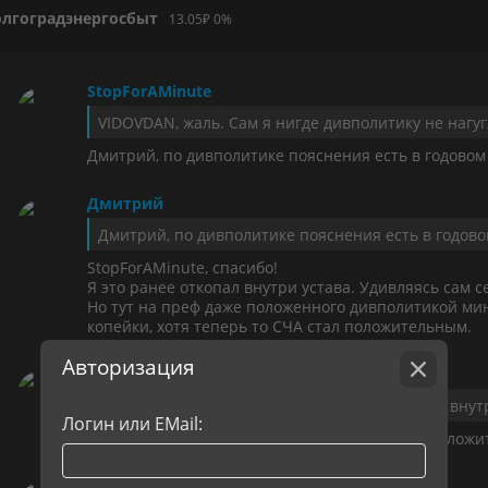
олгоградэнергосбыт
13.05
₽
0%
StopForAMinute
Дмитрий, по дивполитике пояснения есть в годовом о
Дмитрий
Дмитрий, по дивполитике пояснения есть в годовом 
StopForAMinute, спасибо!
Я это ранее откопал внутри устава. Удивляясь сам с
Но тут на преф даже положенного дивполитикой мин
копейки, хотя теперь то СЧА стал положительным.
Авторизация
StopForAMinute
StopForAMinute, спасибо!
Я это ранее откопал внутри 
Логин или EMail:
Дмитрий, как там написано, он должен быть полож
Дмитрий