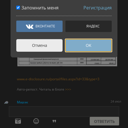
Запомнить меня
Регистрация
ВКОНТАКТЕ
ЯНДЕКС
Отмена
OK
www.e-disclosure.ru/portal/files.aspx?id=33&type=3
Авто-репост. Читать в блоге
>>>
24 июл
Марэк
КАМАЗ – рсбу/ мсфо
707 229 559 + 234 487 564 (02.07.2026) = 941 717 123
обыкновенных акций
ОТВЕТИТЬ
disclosure.skrin.ru/ShowMessage.asp?