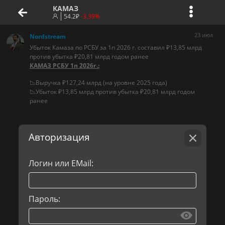
КАМАЗ
54.2
₽
-3.39%
23 июл
Nordstream
Убыток Камаза по РСБУ за 1п 2026 г. составил ₽13,85 млрд
против убытка ₽20,81 млрд годом ранее
КАМАЗ РСБУ 1п 2026г.:
📉Выручка ₽127,24 млрд (на уровне 2025 года)
📉Убыток ₽13,85 млрд против убытка ₽20,81 млрд годом
ранее
Авторизация
Логин или EMail:
Пароль: