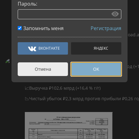
Пароль:
ОАК Отчет РСБУ
Запомнить меня
Регистрация
Источник:https://www.e-disclosure.ru/portal/fileload.
Авто-репост. Читать в блоге
>>>
ВКОНТАКТЕ
ЯНДЕКС
Makla_News
ОАК: Выручка в 1п 2026 года по РСБУ ₽102,6 млрд (+1
Отмена
OK
прибыли ₽0,26 годом ранее
ОАК РСБУ 1п 2026:
📈Выручка ₽102,6 млрд (+16,4 % г/г)
📉Чистый убыток ₽2,3 млрд против прибыли ₽0,26 г