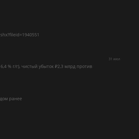
ashx?fileid=1940551
31 июл
6,4 % г/г), чистый убыток ₽2,3 млрд против
одом ранее