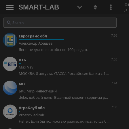
О
SMART-LAB
7:56
ЕвроТранс обл
Александр Абашев
Явно не для того чтобы по 100 раздать
7:53
ВТБ
Max Vav
МОСКВА, 8 августа. /ТАСС/. Российские банки с 1 марта 2027 года будут отказывать клиентам в переводе денег, если на их устройстве обнаружено вредоносное программное обеспечение (ПО), следует из Федерального закона № 210-ФЗ от 26 июня 2026 года, опубликованном на официальном интернет-портале правовой информации. tass.ru/ekonomika/27994407 Народ неспроста выгребает наличку из банков рекордными темпами...
7:44
БКС
БКС Мир инвестиций
deke, добрый день. В данный момент сервисы работают в штатном режиме, рекомендуем почистить кеш в настройках приложения. И если ситуация сохранится, пожалуйста, обратитесь к нам на ящик ifs@bcs.ru или в чат поддержки и отправьте системный отчет. Обязательно разберемся и поможем.
7:33
АгроКлуб обл
ProstoVladimir
Fisher, Если бы полностью разместились, тогда бы у эмитента 100% через год произошёл бы дефолт(компания небольшая), а так для зернового маркетплейса, два миллиона в месяц это копейки, я думаю именно поэтому цена и взлетела под +60 У меня в портфеле ещё имеется облигация «Прогресс» вот там первый выпуск разместился под 100% а второй только на 35% ну там и заёмная сумма большая, думаю поэтому первый выпуск(25%) торгуется +2.4 рубля.