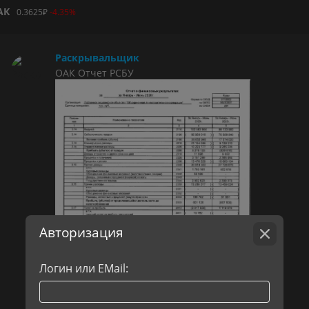
АК
0.3625
₽
-4.35%
Раскрывальщик
ОАК Отчет РСБУ
Авторизация
Логин или EMail: