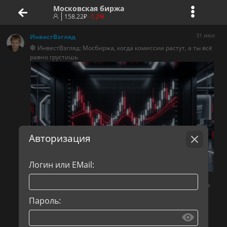
Московская биржа
158.22
₽
-1.2%
31 июл
ИнвестВзгляд
🛑 ИнвестВзгляд: Мосбиржа, когда комиссии растут, а ты всё
равно грустишь
Авторизация
Логин или EMail:
🧘 Бумага исторически была лакомым кусочком для
инвесторов, но последние пару лет она превратилась в тест
на стрессоустойчивость.
Пароль: