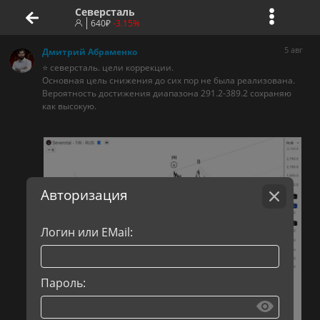
Северсталь
640
₽
-3.15%
5 авг
Дмитрий Абраменко
⭐️ северсталь. цели коррекции.
Основная цель снижения до сих пор не была реализована.
Вероятность достижения диапазона 291.2-389.2 сохраняю
как высокую.
Авторизация
Логин или EMail:
Пароль: