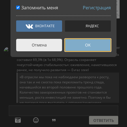
Запомнить меня
Регистрация
ВКОНТАКТЕ
ЯНДЕКС
Авто-репост. Читать в блоге
>>>
Отмена
OK
6 авг
Makla_News
Индекс здоровья отрасли стального строительства в РФ в 2к
составил 69,3% (в 1к 68,9%). Отрасль сохраняет
«неустойчивую стабильность»: оживление, наметившееся
ранее, не получило развития — Evraz steel
«В отрасли мы пока не наблюдаем разворота к росту,
она так и не смогла пока переломить тренд спада,
начавшийся во второй половине прошлого года.
Количество замороженных проектов не становится
меньше, роста инвестиций не заметно. Поэтому я бы
не рискнул пока выступать с оптимистическими
прогнозами»
— отметил директор по развитию рыночного спроса
ОТВЕТИТЬ
«Евраза» Дмитрий Еремеев