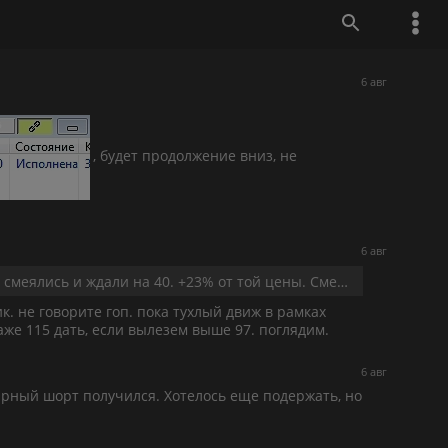
6 авг
, будет продолжение вниз, не
6 авг
nikitos80, держу, спешить некуда. При цене 78 тоже смеялись и ждали на 40. +23% от той цены. Смеётся тот, кто смеётся последним.
к. не говорите гоп. пока тухлый движ в рамках
аже 115 дать, если вылезем выше 97. поглядим.
6 авг
арный шорт получился. Хотелось еще подержать, но