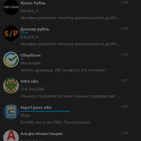
6:08
Юань Рубль
Eduard_X
Минфин увеличит покупку валюты/золота до ₽6,5 млрд в деньС СЕГОДНЯШНЕГО ДНЯ МИНФИН РФ УВЕЛИЧИТ ПОКУПКУ ВАЛЮТЫ/ЗОЛОТА ДО 6,5 МЛРД РУБ В ДЕНЬ (5.4 МЛРД РУБ РАНЕЕ)ЦБ УВЕЛИЧИТ ПОКУПКИ ВАЛЮТЫ ДО 5,92 МЛРД РУБ В ДЕНЬ (4,82 МЛРД РУБ РАНЕЕ)Авто-репост. Читать в блоге >>>
6:08
Доллар рубль
Eduard_X
Минфин увеличит покупку валюты/золота до ₽6,5 млрд в деньС СЕГОДНЯШНЕГО ДНЯ МИНФИН РФ УВЕЛИЧИТ ПОКУПКУ ВАЛЮТЫ/ЗОЛОТА ДО 6,5 МЛРД РУБ В ДЕНЬ (5.4 МЛРД РУБ РАНЕЕ)ЦБ УВЕЛИЧИТ ПОКУПКИ ВАЛЮТЫ ДО 5,92 МЛРД РУБ В ДЕНЬ (4,82 МЛРД РУБ РАНЕЕ)Авто-репост. Читать в блоге >>>
6:08
Сбербанк
Метанойя
Semen, думаешь 290 на август это потолок?
6:07
ОФЗ обл
THE INSIDER
Почему стратегия Евгения Черных приведет вас к убыткам в 2026 годуМногие слепо копируют сделки Евгения Черных, не понимая, что при текущем цикле снижения ставки ЦБ и триллионных дефицитах бюджета это путь к обнулению капитала. Недавно, Евгений Черных на весь депозит загрузился рублевыми облигациями, рассчитывая пересидеть в них макроэкономический шторм. Дочитав до конца, вы узнаете, почему столичные метры, физическое золото и серебро прямо сейчас работают как идеальный огнетушитель для инфляции, пока остальные инвесторы теряют деньги. Зафиксировали, что Евгений Черных публично закупился ОФЗ в своем открытом канале. Многие восприняли это как сигнал к действию. Но давайте посмотрим на реальные цифры, чтобы оценить объективную картину, вместе с исторической схемой девальвации фиатных валют. Причем Черных сделал это в тот момент, когда бюджетная дыра уже пробила отметку в 8,4 трлн рублей. Кто-то должен оплатить этот банкет. Спойлер: этот «кто-то» — мы с вами. В финале материала мы раскроем, что пишут о доходности приватного канала Евгения Черных его же зрители, общую схему работы скрытого печатного станка и объясним, почему классические инвестиции в ОФЗ сегодня стали ловушкой, способной обнулить ваш капитал.Авто-репост. Читать в блоге >>>
6:07
ЕвроТранс обл
Mapc
Sme99, нет у нас ПВО. Тоже узнавал
6:06
Альфа-Инвестиции