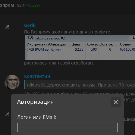
азпром
93.4
₽
+0.23%
Gorik
По Газпрому шорт внутри дня в профите.
растроюсь, план свой отработан.
Константин
Alex666, шанс прийти ниже 68 до сих пор очень вели
отскока по этом бумаге. причем хуже рынка. могут д
Авторизация
Blinder
Логин или EMail:
Да должны были упасть. Потому что должны :-) Шик
страшно :-)