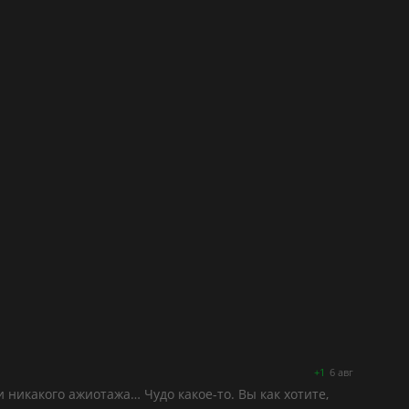
+1
6 авг
и никакого ажиотажа… Чудо какое-то. Вы как хотите,