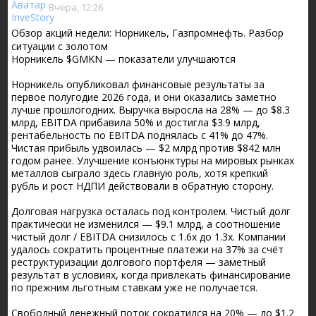
Вчера, 12:26
Обзор акций недели: Норникель, Газпромнефть. Разбор
ситуации с золотом
Норникель $GMKN — показатели улучшаются
Норникель опубликовал финансовые результаты за
первое полугодие 2026 года, и они оказались заметно
лучше прошлогодних. Выручка выросла на 28% — до $8.3
млрд, EBITDA прибавила 50% и достигла $3.9 млрд,
рентабельность по EBITDA поднялась с 41% до 47%.
Чистая прибыль удвоилась — $2 млрд против $842 млн
годом ранее. Улучшение конъюнктуры на мировых рынках
металлов сыграло здесь главную роль, хотя крепкий
рубль и рост НДПИ действовали в обратную сторону.
Долговая нагрузка осталась под контролем. Чистый долг
практически не изменился — $9.1 млрд, а соотношение
чистый долг / EBITDA снизилось с 1.6x до 1.3x. Компании
удалось сократить процентные платежи на 37% за счёт
реструктуризации долгового портфеля — заметный
результат в условиях, когда привлекать финансирование
по прежним льготным ставкам уже не получается.
Свободный денежный поток сократился на 20% — до $1.2