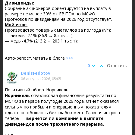
Дивиденды:
Собрание акционеров ориентируется на выплату в
размере не менее 30% от EBITDA по МСФО.
Прогнозов по дивидендам на 2026 год отсутствует.
Мой итог:
Производство товарных металлов за полгода (г/г):
— никель -2.1% (86.9 → 85 тыс т);
— медь -4.7% (213.2 → 203.1 тыс т);
Авто-репост. Читать в блоге
>>>
0
Ответить
DenisFedotov
06 августа 2026, 05:05
Позитивный обзор. Норникель
Норникель
опубликовал финансовые результаты по
МСФО за первое полугодие 2026 года. Отчет оказался
сильным по прибыли и операционным показателям,
однако не обошлось без слабых мест. Главная интрига
теперь —
вернется ли компания к выплате
дивидендов после трехлетнего перерыва.