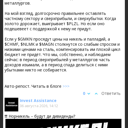
металлургов.
На мой взгляд, долгосрочно правильнее оставлять
частному сектору и сверхприбыли, и сверхубытки. Когда
золото дорожает, выигрывает $PLZL. Но если оно
подешевеет с поддержкой к нему не придут.
Если у $GMKN просядут цены на никель и палладий, а
$CHMF, $NLMK и $MAGN столкнутся со слабым спросом и
низкими ценами на сталь, компенсировать им плохой цикл
бюджет не придёт. Что мы, собственно, и наблюдаем
сейчас: в период сверхприбылей у металлургов часть
доходов изымали, а в период спада делиться с ними
убытками никто не собирается.
Авто-репост. Читать в блоге
>>>
0
Ответить
Invest Assistance
06 августа 2026, 14:12
❗️❗️ Норникель – будут ди дивиденды?