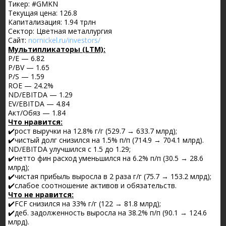
Тикер: #GMKN
Текущая цена: 126.8
Капитализация: 1.94 трлн
Сектор: Цветная металлургия
Сайт:
nornickel.ru/investors/
Мультипликаторы (LTM):
P/E — 6.82
P/BV — 1.65
P/S — 1.59
ROE — 24.2%
ND/EBITDA — 1.29
EV/EBITDA — 4.84
Акт/Обяз — 1.84
Что нравится:
✔️рост выручки на 12.8% г/г (529.7 → 633.7 млрд);
✔️чистый долг снизился на 1.5% п/п (714.9 → 704.1 млрд).
ND/EBITDA улучшился с 1.5 до 1.29;
✔️нетто фин расход уменьшился на 6.2% п/п (30.5 → 28.6
млрд);
✔️чистая прибыль выросла в 2 раза г/г (75.7 → 153.2 млрд);
✔️слабое соотношение активов и обязательств.
Что не нравится:
✔️FCF снизился на 33% г/г (122 → 81.8 млрд);
✔️деб. задолженность выросла на 38.2% п/п (90.1 → 124.6
млрд).