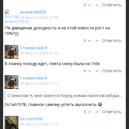
0
Ответить
avanes55555
04 августа 2026, 21:45
1% дивиденая доходность и на этой новости рост на
10%?)))
0
Ответить
Станислав Н
04 августа 2026, 21:32
В планку походу идет, плита снизу была на 150к
0
Ответить
Станислав Н
04 августа 2026, 21:17
Станислав Н, мне кажется перед новым налогом избушки решили закрыться так об хомяков.
Остап1978, главное самому успеть выскочить 😹
0
Ответить
Остап1978
04 августа 2026, 21:15