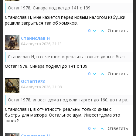
Остап1978, Синара поднял до 141 с 139
Станислав Н, мне кажется перед новым налогом избушки
решили закрыться так об хомяков.
0
Ответить
Станислав Н
04 августа 2026, 21:13
Станислав Н, в отчетности реальны только дивы с быстры для мажора. Остальное шум. Инвесттдома это тинек?
Остап1978, Синара поднял до 141 с 139
0
Ответить
Остап1978
04 августа 2026, 21:08
Остап1978, инвест дома подняли таргет до 160, вот и растем 😂, так фонды походу в закуп пошли
Станислав Н, в отчетности реальны только дивы с
быстры для мажора. Остальное шум. Инвесттдома это
тинек?
0
Ответить
Станислав Н