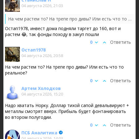
04 августа 2026, 21:03
На чем растем то? На трепе про дивы? Или есть что то реальное?
Остап1978, инвест дома подняли таргет до 160, вот и
растем 😂, так фонды походу в закуп пошли
0
Ответить
Остап1978
04 августа 2026, 20:58
На чем растем то? На трепе про дивы? Или есть что то
реальное?
0
Ответить
Артем Холодков
04 августа 2026, 15:20
Надо хватать Норку. Доллар тихой сапой девальвируют +
металлы смотрят вверх. Прибыль будет фонтанировать
во втором полугодии.
0
Ответить
ПСБ Аналитика
04 августа 2026, 14:03