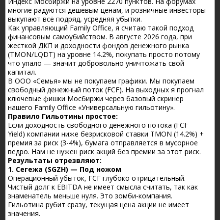
Индекс Мосбиржи на уровне 2270 пунктов. На форумах
многие радуются дешевым ценам, и розничные инвесторы
выкупают всё подряд, усредняя убытки.
Как управляющий Family Office, я считаю такой подход
финансовым самоубийством. В августе 2026 года, при
жесткой ДКП и доходности фондов денежного рынка
(TMON/LQDT) на уровне 14.2%, покупать просто потому
что упало — значит добровольно уничтожать свой
капитал.
В ООО «Семья» мы не покупаем графики. Мы покупаем
свободный денежный поток (FCF). На выходных я прогнал
ключевые фишки Мосбиржи через базовый скринер
нашего Family Office «Универсальную гильотину».
Правило Гильотины простое:
Если доходность свободного денежного потока (FCF
Yield) компании ниже безрисковой ставки TMON (14.2%) +
премия за риск (3-4%), бумага отправляется в мусорное
ведро. Нам не нужен риск акций без премии за этот риск.
Результаты отрезвляют:
1. Сегежа (SGZH) — Под ножом
Операционный убыток, FCF глубоко отрицательный.
Чистый долг к EBITDA не имеет смысла считать, так как
знаменатель меньше нуля. Это зомби-компания.
Гильотина рубит сразу, текущая цена акции не имеет
значения.