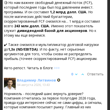
🧐 Но нам важнее свободный денежный поток (FCF),
который последние годы был под давлением инвест.
программы. И он составил
1,2 млрд долл. США.
Но
после магических действий бухгалтерии,
скорректированный FCF снизился на… 1 млрд и составил
всего
243 млн долл. США.
Именно этот показатель
служит
дивидендной базой для акционеров
. Но к
этому мы еще вернемся.
✔️ Также снизился и мультипликатор долговой нагрузки
до
1,3х (ND/EBITDA)
. И по факту, нет серьезных
аргументов для того, чтобы снова не распределять
прибыль (точнее скорректированный FCF) акционерам.
Авто-репост. Читать в блоге
>>>
0
Ответить
Владимир Литвинов
04 августа 2026, 13:43
Норникель - последний шанс вернуть доверие?
Компания отчиталась за первое полугодие 2026 года,
правда куда интереснее сейчас не сами цифры, а сигналы,
которые компания посылает рынку. Главный из них