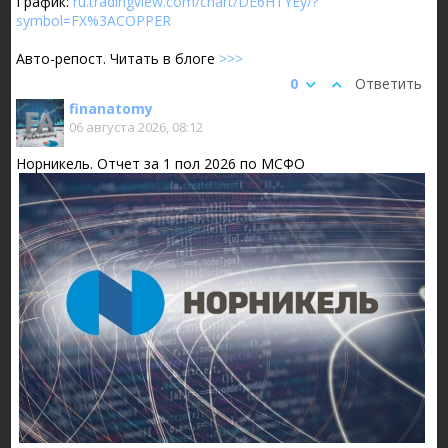
График:
ru.tradingview.com/chart/DE6HTYEy/?
symbol=FX%3ACOPPER
Авто-репост. Читать в блоге
>>>
0
Ответить
finanatomy
06 августа 2026, 08:12
Норникель. Отчет за 1 пол 2026 по МСФО