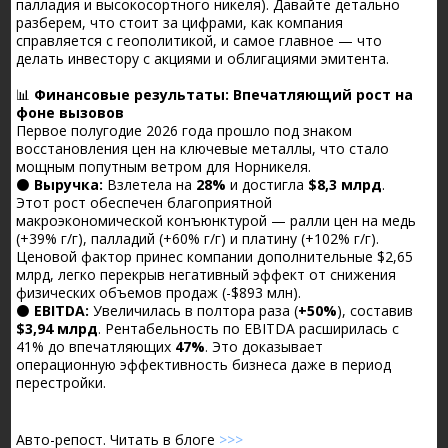
палладия и высокосортного никеля). Давайте детально
разберем, что стоит за цифрами, как компания
справляется с геополитикой, и самое главное — что
делать инвестору с акциями и облигациями эмитента.
📊
Финансовые результаты: Впечатляющий рост на
фоне вызовов
Первое полугодие 2026 года прошло под знаком
восстановления цен на ключевые металлы, что стало
мощным попутным ветром для Норникеля.
⚫️
Выручка:
Взлетела на
28%
и достигла
$8,3 млрд
.
Этот рост обеспечен благоприятной
макроэкономической конъюнктурой — ралли цен на медь
(+39% г/г), палладий (+60% г/г) и платину (+102% г/г).
Ценовой фактор принес компании дополнительные $2,65
млрд, легко перекрыв негативный эффект от снижения
физических объемов продаж (-$893 млн).
⚫️
EBITDA:
Увеличилась в полтора раза (
+50%
), составив
$3,94 млрд
. Рентабельность по EBITDA расширилась с
41% до впечатляющих
47%
. Это доказывает
операционную эффективность бизнеса даже в период
перестройки.
Авто-репост. Читать в блоге
>>>