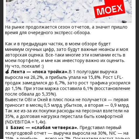
На рынке продолжается сезон отчетов, а значит пришло
время для очередного экспресс-обзора.
Как и в предыдущих частях, в моем обзоре будет
минимум скучных цифр, зато будут важные нюансы и моя
авторская оценка. Все-таки многие эти компании есть в
моем портфеле, и мне как инвестору важно их оценить.
Ну что, поехали! :)
🍏 Лента — «пока тройка».
В 1 полугодии выручка
выросла на 26,2%, а прибыль упала на 15,8%. Рост LFL-
продаж замедлился до 6,7%, зато рост трафика ускорился
до 1,5%. При этом маржа составила 6,1% (восстановление
после обвала до 5,35%).
Вывести OBI и Окей в плюс пока не получается — первая
приносит в месяц 0,5 млрд. убытков, а вторая — 0,9 млрд.
Так же из-за их покупки расходы на персонал взлетели на
35%, а долговая нагрузка перестала быть комфортной
(ND/EBITDA = 1,4х).
📱
Базис — «слабая четверка».
Представил первый
полугодовой отчет — выручка выросла на 30%, NIC — на
25%, а прибыль — всего на 7%. Показатели растут только