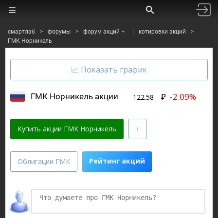
смартлаб
>
форумы
>
форум акций
|
котировки акций
>
ГМК Норникель
₽
-2.09%
ГМК Норникель акции
122.58
Купить акции ГМК Норникель
Рейтинг акций
Облигации ГМК
Финаме
БКС Мир Инвестиций