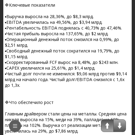
🔷️Ключевые показатели
▪️Выручка выросла на 28,36%, до $8,3 млрд.
▪️EBITDA увеличилась на 49,56%, до $3,94 млрд.
▪️Рентабельность EBITDA поднялась с 40,73% до 47,46%.
▪️Чистая прибыль выросла на 137,65%, до $2 млрд.
▪️Операционный денежный поток снизился на 0,99%, до
$2,51 млрд.
▪️Свободный денежный поток сократился на 19,79%, до
$1,15 млрд.
▪️Скорректированный FCF вырос на 8,48%, до $243 млн.
▪️CAPEX увеличился на 25,61%, до $1,4 млрд.
▪️Чистый долг почти не изменился: $9,06 млрд против $9,14
млрд на начало года. Чистый долг/EBITDA снизился с 1,6х
до 1,3х.
🔷️Что обеспечило рост
Главным драйвером стали цены на металлы. Средняя цена
никеля выросла на 15%, меди на 39%, палладия на 60%,
платины на 102%. Выручка от реализации металлов
увеличилась на 29%, до $7,86 млрд.