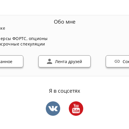
Обо мне
нке
ерсы ФОРТС
,
опционы
осрочные спекуляции
ранное
Лента друзей
Со
Я в соцсетях