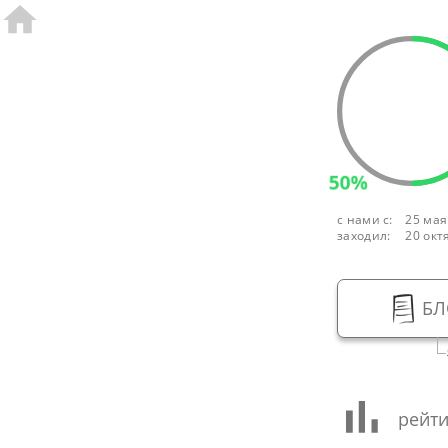
50%
с нами с:
25 мая
заходил:
20 окт
БЛ
рейти