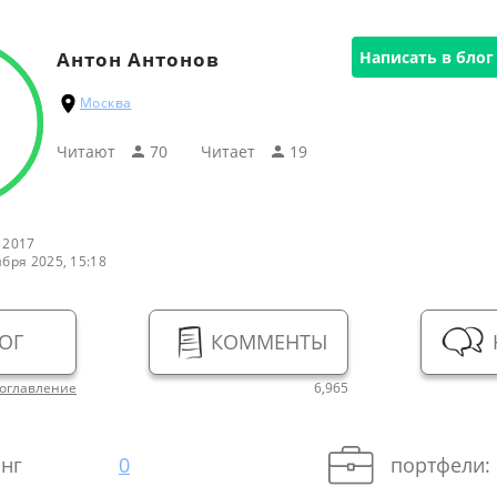
Антон Антонов
Написать в блог
Москва
Читают
70
Читаeт
19
 2017
ября 2025, 15:18
ОГ
КОММЕНТЫ
оглавление
6,965
нг
0
портфели: