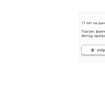
17 лет на ры
Торгую:
фьюч
Метод:
кратк
Изб