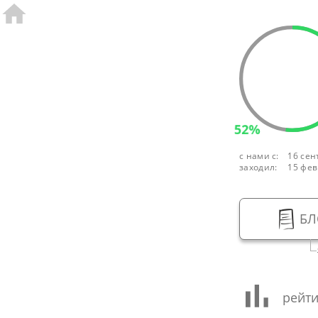
52%
с нами с:
16 сен
заходил:
15 фев
БЛ
рейти