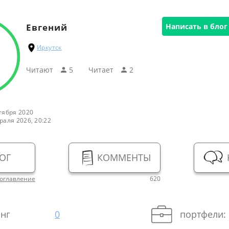
Евгений
Написать в блог
Иркутск
Читают
5
Читаeт
2
тября 2020
раля 2026, 20:22
ОГ
КОММЕНТЫ
оглавление
620
нг
0
портфели: