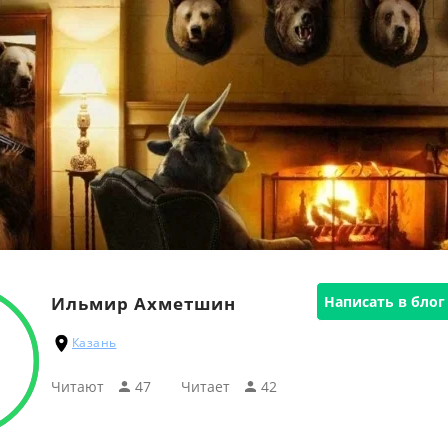
Ильмир Ахметшин
Написать в блог
Казань
Читают
47
Читаeт
42