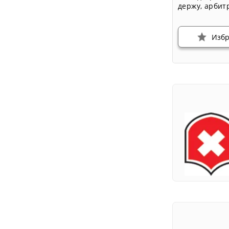
держу
,
арбит
Изб