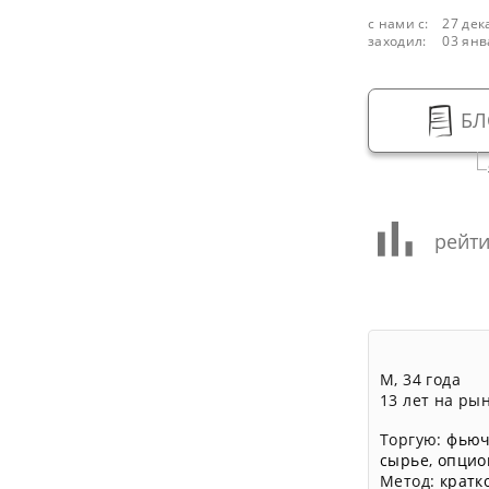
с нами с:
27 дек
заходил:
03 янв
БЛ
рейти
М, 34 года
13 лет на ры
Торгую:
фьюч
сырье
,
опцио
Метод:
кратк