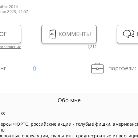
абря 2014
аря 2023, 14:57
ОГ
КОММЕНТЫ
оглавление
1,812
нг
0
портфели:
Обо мне
нке
ерсы ФОРТС
,
российские акции - голубые фишки
,
американс
ны
осрочные спекуляции
,
скальпинг
,
среднесрочные инвестици