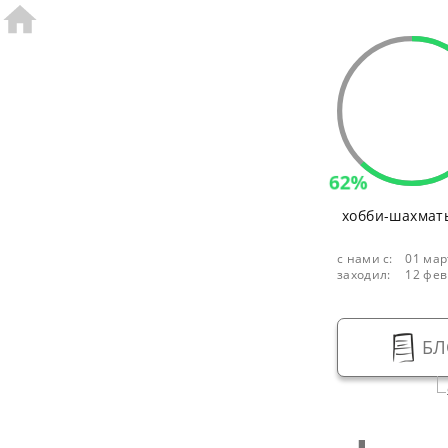
62%
хобби-шахмат
с нами с:
01 мар
заходил:
12 фев
БЛ