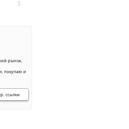
1
кий рынок
,
и
,
покупаю и
хр. ссылки