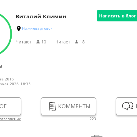
Виталий Климин
Написать в блог
Нижневартовск
Читают
10
Читаeт
18
ы
та 2016
раля 2026, 18:35
ОГ
КОММЕНТЫ
оглавление
223