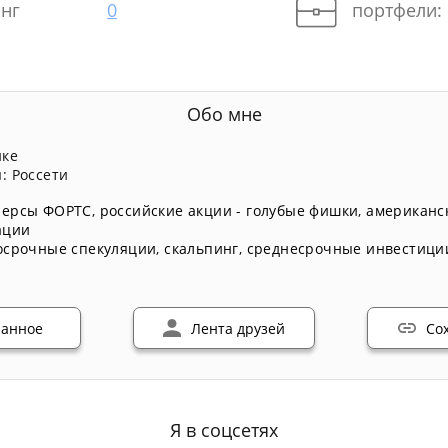
нг
0
портфели:
Обо мне
нке
: Россети
ерсы ФОРТС
,
российские акции - голубые фишки
,
американс
ации
осрочные спекуляции
,
скальпинг
,
среднесрочные инвестици
ранное
Лента друзей
Со
Я в соцсетях