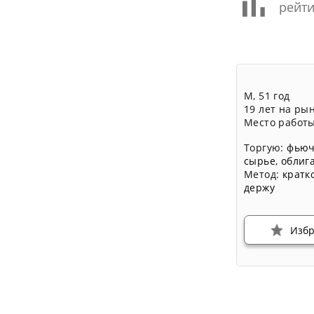
рейти
М, 51 год
19 лет на ры
Место работы
Торгую:
фьюч
сырье
,
облиг
Метод:
кратк
держу
Изб