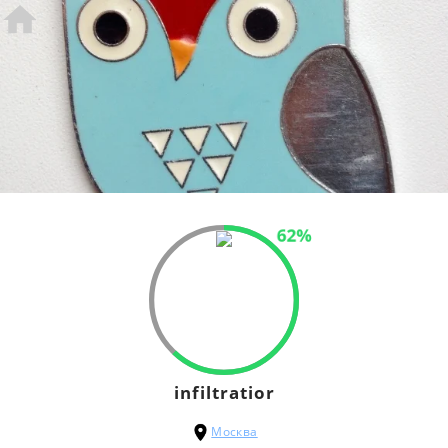
62%
infiltratior
Москва