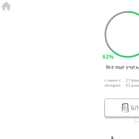
62%
Все еще учусь
с нами с:
21 фев
заходил:
02 дек
БЛ