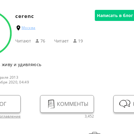
cerenc
Написать в блог
Москва
Читают
76
Читаeт
19
, живу и удивляюсь
раля 2013
абря 2020, 04:49
ОГ
КОММЕНТЫ
оглавление
3,452