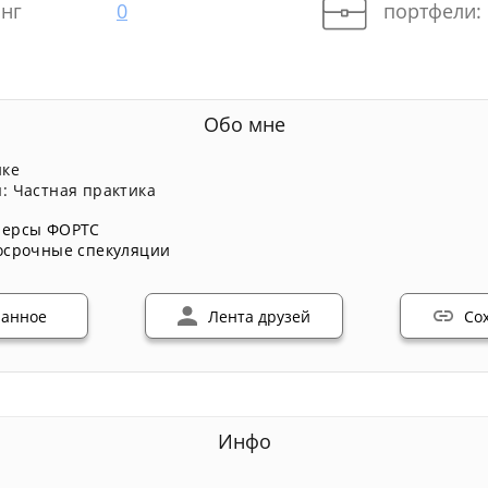
нг
0
портфели:
Обо мне
нке
: Частная практика
ерсы ФОРТС
осрочные спекуляции
ранное
Лента друзей
Со
Инфо