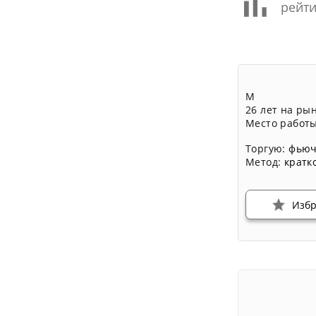
рейти
М
26 лет на ры
Место работы
Торгую:
фьюч
Метод:
кратк
Изб