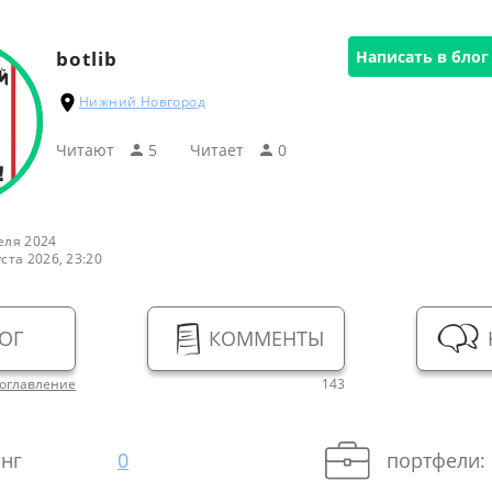
botlib
Написать в блог
Нижний Новгород
Читают
5
Читаeт
0
еля 2024
уста 2026, 23:20
ОГ
КОММЕНТЫ
оглавление
143
нг
0
портфели: