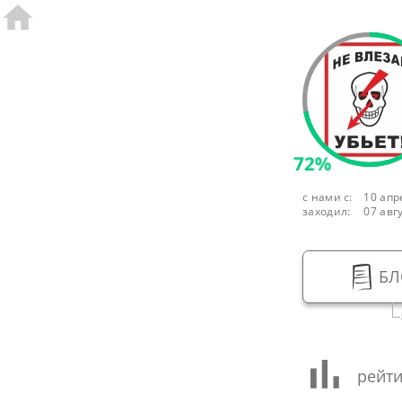
72%
с нами с:
10 апр
заходил:
07 авг
БЛ
рейти