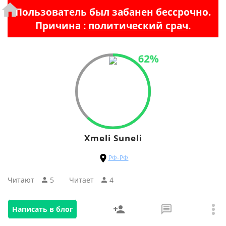
Пользователь был забанен бессрочно.
Причина :
политический срач
.
62%
Xmeli Suneli
РФ-РФ
Читают
5
Читаeт
4
Написать в блог