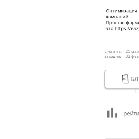
Оптимизация 
компаний.
Простое форм
это https://ea
с нами с:
25 мар
заходил:
02 фев
БЛ
рейти