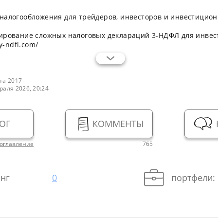
налогообложения для трейдеров, инвесторов и инвестицио
ирование сложных налоговых деклараций 3-НДФЛ для инве
zy-ndfl.com/
та 2017
раля 2026, 20:24
ОГ
КОММЕНТЫ
оглавление
765
нг
0
портфели: