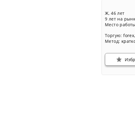
Ж, 46 лет
9 лет на рын
Место работы
Торгую:
forex
Метод:
кратк
Изб