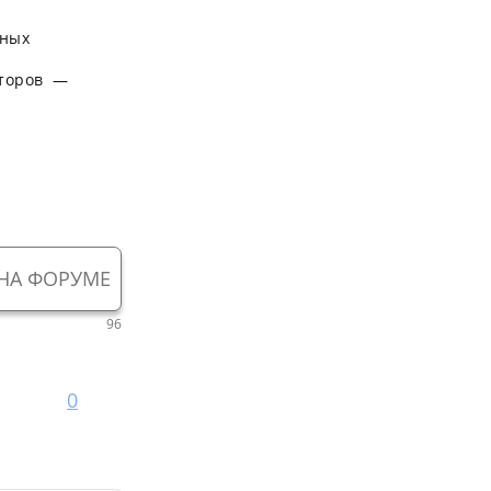
нных
сторов —
НА ФОРУМЕ
96
0