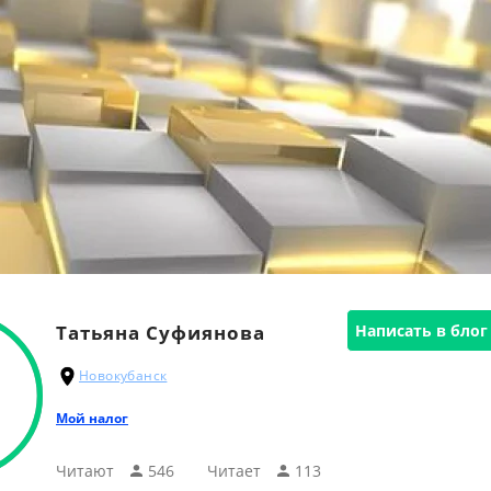
Татьяна Суфиянова
Написать в блог
Новокубанск
Мой налог
Читают
546
Читаeт
113