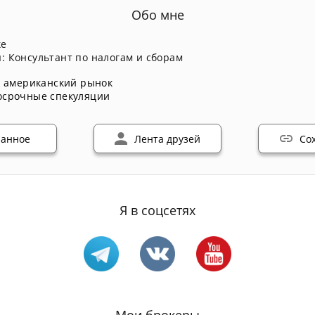
Обо мне
ке
: Консультант по налогам и сборам
,
американский рынок
осрочные спекуляции
ранное
Лента друзей
Со
Я в соцсетях
Мои брокеры