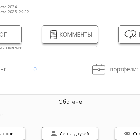
уста 2024
уста 2025, 20:22
ОГ
КОММЕНТЫ
оглавление
1
нг
0
портфели:
Обо мне
ке
ранное
Лента друзей
Со