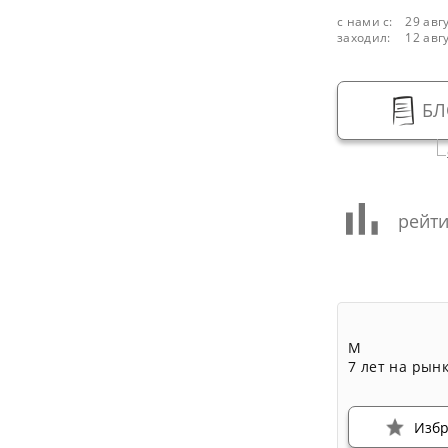
с нами с:
29 авг
заходил:
12 авг
БЛ
рейти
М
7 лет на рын
Изб