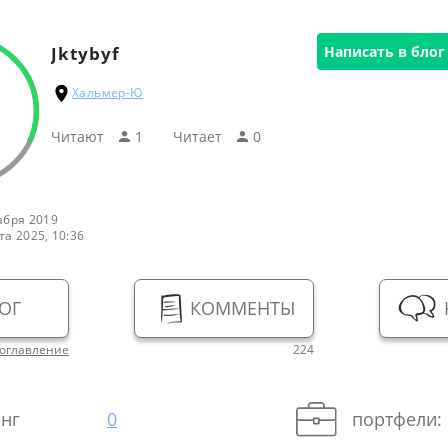
Jktybyf
Написать в блог
Хальмер-Ю
Читают
1
Читаeт
0
абря 2019
та 2025, 10:36
ОГ
КОММЕНТЫ
оглавление
224
нг
0
портфели: