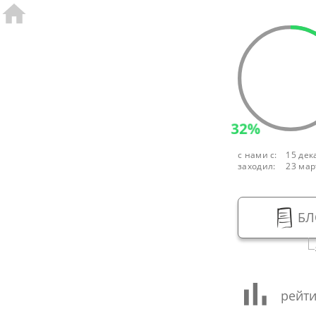
32%
с нами с:
15 дек
заходил:
23 мар
БЛ
рейти