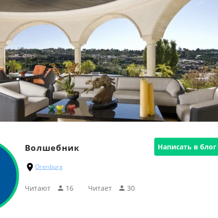
Волшебник
Написать в блог
Orenburg
Читают
16
Читаeт
30