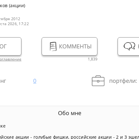
ков (акции)
тября 2012
уста 2026, 17:22
ОГ
КОММЕНТЫ
оглавление
1,839
нг
0
портфели:
Обо мне
нке
ийские акции - голубые фишки
,
российские акции - 2 и 3 эше