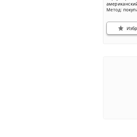
американски
Метод:
покуп
Изб