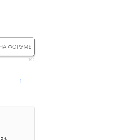
НА ФОРУМЕ
162
1
лон
,