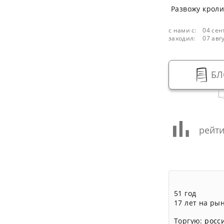
Развожу кроли
с нами с:
04 сен
заходил:
07 авг
БЛ
рейти
51 год
17 лет на ры
Торгую:
росс