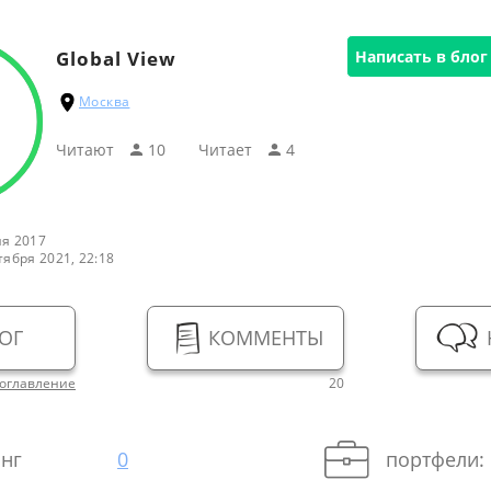
Global View
Написать в блог
Москва
Читают
10
Читаeт
4
я 2017
тября 2021, 22:18
ОГ
КОММЕНТЫ
оглавление
20
нг
0
портфели: