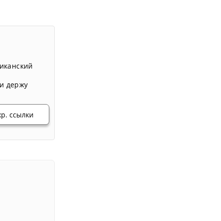
иканский
и держу
хр. ссылки