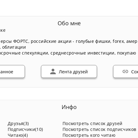
Обо мне
нке
ерсы ФОРТС
,
российские акции - голубые фишки
,
forex
,
амер
,
облигации
осрочные спекуляции
,
среднесрочные инвестиции
,
покупаю 
ранное
Лента друзей
Со
Инфо
Друзья(3)
Посмотреть список друзей
Подписчики(10)
Посмотреть список подписчиков
Читаю(4)
Посмотреть кого читаю