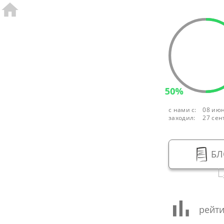
50%
с нами с:
08 июн
заходил:
27 сен
БЛ
рейти