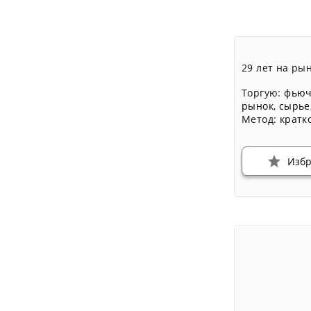
29 лет на ры
Торгую:
фьюч
рынок
,
сырье
Метод:
кратк
Изб