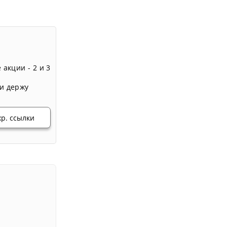
 акции - 2 и 3
и держу
хр. ссылки