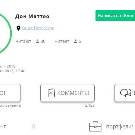
Дон Маттео
Написать в блог
Санкт-Петербург
Читают
30
Читаeт
5
еля 2018
та 2026, 17:40
ОГ
КОММЕНТЫ
оглавление
2,128
нг
0
портфели: