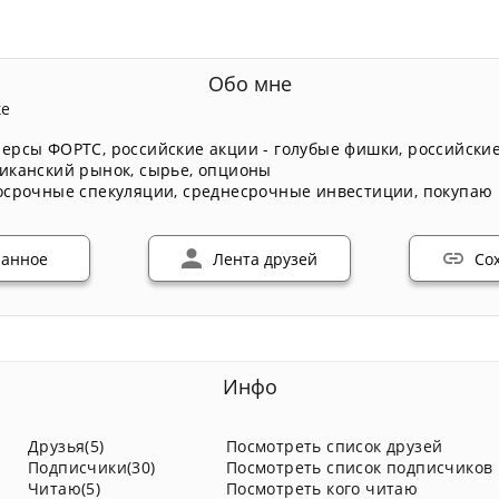
Обо мне
ке
ерсы ФОРТС
,
российские акции - голубые фишки
,
российские
иканский рынок
,
сырье
,
опционы
осрочные спекуляции
,
среднесрочные инвестиции
,
покупаю 
ранное
Лента друзей
Со
Инфо
Друзья(5)
Посмотреть список друзей
Подписчики(30)
Посмотреть список подписчиков
Читаю(5)
Посмотреть кого читаю