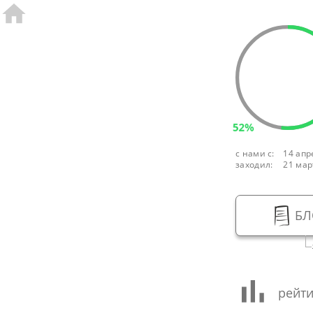
52%
с нами с:
14 апр
заходил:
21 мар
БЛ
рейти