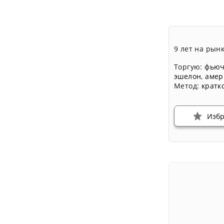
9 лет на рын
Торгую:
фьюч
эшелон
,
амер
Метод:
кратк
Изб