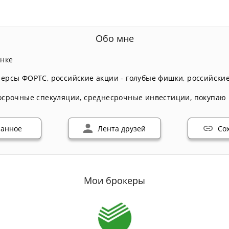
Обо мне
ынке
ерсы ФОРТС
,
российские акции - голубые фишки
,
российские
осрочные спекуляции
,
среднесрочные инвестиции
,
покупаю 
ранное
Лента друзей
Со
Мои брокеры