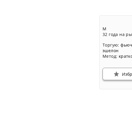
М
32 года на р
Торгую:
фьюч
эшелон
Метод:
кратк
Изб