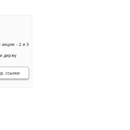
 акции - 2 и 3
и держу
хр. ссылки