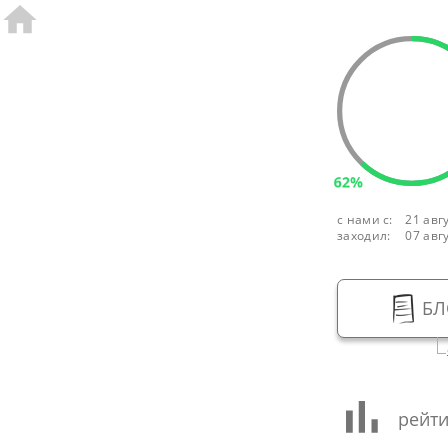
62%
с нами с:
21 авг
заходил:
07 авг
БЛ
рейти