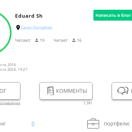
Eduard Sh
Написать в блог
Санкт-Петербург
Читают
19
Читаeт
16
уста 2016
уста 2026, 19:27
ОГ
КОММЕНТЫ
оглавление
1,381
нг
0
портфели: