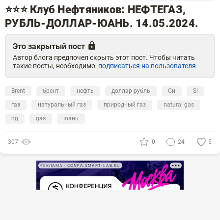
⭐️⭐️⭐️ Клуб Нефтяников: НЕФТЕГАЗ,
РУБЛЬ-ДОЛЛАР-ЮАНЬ. 14.05.2024.
Это закрытый пост
Автор блога предпочел скрыть этот пост. Чтобы читать
такие посты, необходимо
подписаться на пользователя
Brent
брент
нефть
доллар рубль
Си
Si
газ
натуральный газ
природный газ
natural gas
ng
gas
юань
307
0
24
5
РЕКЛАМА • CONFA.SMART-LAB.RU