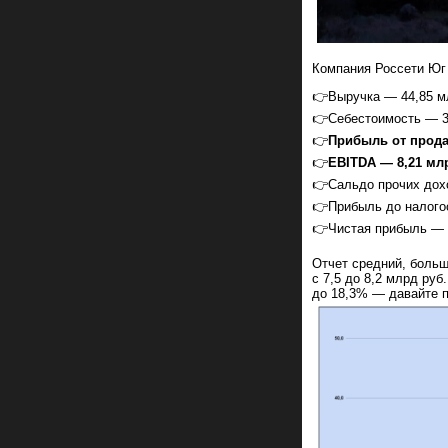
Компания Россети Ю
👉Выручка — 44,85 мл
👉Себестоимость — 39
👉
Прибыль от продаж
👉
EBITDA — 8,21 млрд
👉Сальдо прочих доход
👉Прибыль до налогоо
👉Чистая прибыль — 2
Отчет средний, больш
с 7,5 до 8,2 млрд руб
до 18,3% — давайте п