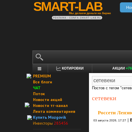
SMART-LAB
Но
Мы делаем деньги на бирже
РЕКЛАМА • CONFA.SMART-LAB.RU
КОТИРОВКИ
АКЦИИ
+76
PREMIUM
Все блоги
ЧАТ
Постов с тегом "сетев
Поток
сетевеки
Новости акций
Новости тг-канал
Лента комментариев
Россети Ленэне
Купить Mozgovik
|
03 августа 2026, 17:27
Инвесторы
285456