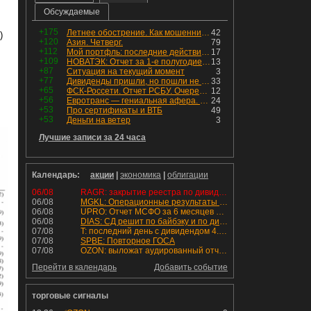
Обсуждаемые
+175
Летнее обострение. Как мошенники пытаются подсунуть кнопку "БАБЛО" девушкам
42
)
+120
Азия. Четверг.
79
+112
Мой портфль: последние действия и текущая структура. Краткий комментарий по всем позициям
17
+109
НОВАТЭК: Отчет за 1-е полугодие 2026 - прибыль продолжает падать, но лучшее впереди, если не прилетит
13
+87
Ситуация на текущий момент
3
+77
Дивиденды пришли, но пошли не туда
33
+65
ФСК-Россети. Отчет РСБУ. Очередная допка - бомбовые новости в эфире
12
+56
Евротранс — гениальная афера. Собрал с инвесторов денег, выплатил дивидендов больше текущей капитализации и ушёл в дефолт
24
+53
Про сертификаты и ВТБ
49
+53
Деньги на ветер
3
Лучшие записи за 24 часа
Календарь:
акции
|
экономика
|
облигации
06/08
RAGR: закрытие реестра по дивидендам 16.48 руб
06/08
MGKL: Операционные результаты за 7 мес. 2026 г.
06/08
UPRO: Отчет МСФО за 6 месяцев 2026 года
06/08
DIAS: СД решит по байбэку и по дивидендам
07/08
T: последний день с дивидендом 4.6 руб
07/08
SPBE: Повторное ГОСА
07/08
OZON: выложат аудированный отчет МСФО 1П2026
Перейти в календарь
Добавить событие
торговые сигналы