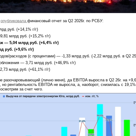
г
опубликовала
финансовый отчет за Q2 2026г. по РСБУ:
рд руб. (+14,1% г/г)
,81 млрд руб. (+15,2% г/г)
 — 5,04 млрд руб. (+6,4% г/г)
 руб. (+9,6% г/г)
ов/расходов (с процентами) — -1,33 млрд руб. (-2,22 млрд руб. в Q2 25г
бложения — 3,71 млрд руб. (+46,9% г/г)
,73 млрд руб. (+61,1% г/г)
е разочаровывающий (лично меня), да EBITDA выросла в Q2 26г. на +9,
., но рентабельность EBITDA не выросла, а, наоборот, снизилась с 19,1%
осмотрим за счет чего.