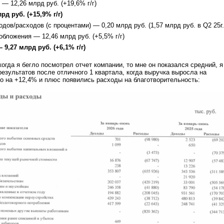
— 12,26 млрд руб. (+19,6% г/г)
д руб. (+15,9% г/г)
ов/расходов (с процентами) — 0,20 млрд руб. (1,57 млрд руб. в Q2 25г.
бложения — 12,46 млрд руб. (+5,5% г/г)
9,27 млрд руб. (+6,1% г/г)
огда я бегло посмотрел отчет компании, то мне он показался средний, я
езультатов после отличного 1 квартала, когда выручка выросла на
го на +12,4% и плюс появились расходы на благотворительность: