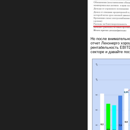
Но после внимательно
отчет Ленэнерго хорош
рентабельность EBIT
секторе и давайте по