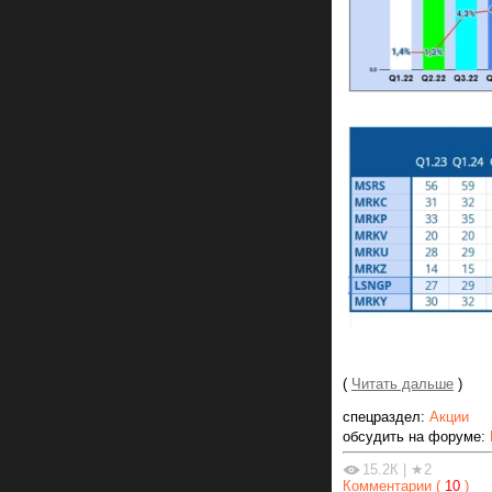
(
Читать дальше
)
спецраздел:
Акции
обсудить на форуме:
15.2К
|
★2
Комментарии (
10
)