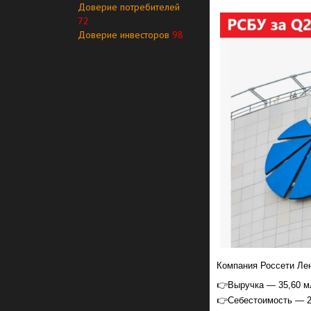
Доверие потребителей
72
Доверие инвесторов
98
Компания Россети Ле
👉Выручка — 35,60 мл
👉Себестоимость — 23