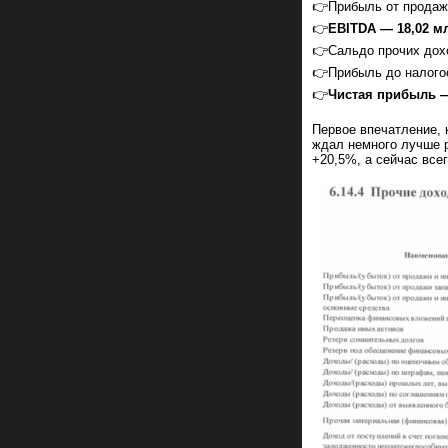
👉Прибыль от продаж 
👉
EBITDA — 18,02 млр
👉Сальдо прочих доход
👉Прибыль до налогоо
👉
Чистая прибыль — 
Первое впечатление, к
ждал немного лучше р
+20,5%, а сейчас все