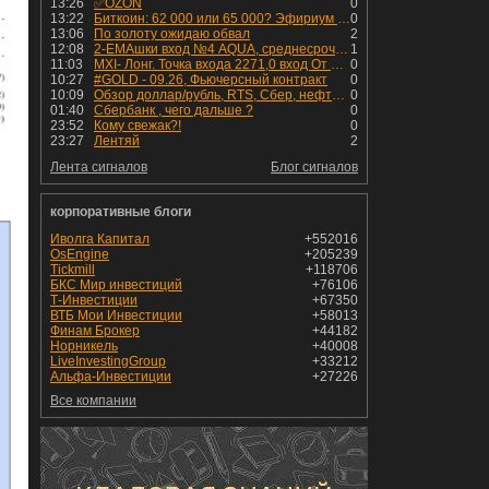
13:26
✅OZON
0
13:22
Биткоин: 62 000 или 65 000? Эфириум - к 1 950
0
13:06
По золоту ожидаю обвал
2
12:08
2-EMAшки вход №4 AQUA, среднесрочная сделка.
1
11:03
MXI- Лонг. Точка входа 2271,0 вход От 03,08,2026. на предыдущем скрин указана. В работе будет от 5-10 дней. Стоп-лосс-2220,75 Цель- 2727,0
0
10:27
#GOLD - 09.26, Фьючерсный контракт
0
10:09
Обзор доллар/рубль, RTS, Сбер, нефть Brent, натуральный газ, bitcoin и золото на 6 августа 2026
0
01:40
Сбербанк , чего дальше ?
0
23:52
Кому свежак?!
0
23:27
Лентяй
2
Лента сигналов
Блог сигналов
корпоративные блоги
Иволга Капитал
+552016
OsEngine
+205239
Tickmill
+118706
БКС Мир инвестиций
+76106
Т-Инвестиции
+67350
ВТБ Мои Инвестиции
+58013
Финам Брокер
+44182
Норникель
+40008
LiveInvestingGroup
+33212
Альфа-Инвестиции
+27226
Все компании