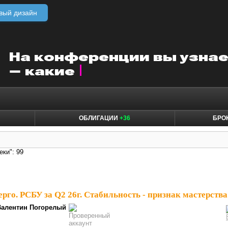
вый дизайн
ОБЛИГАЦИИ
+36
БРО
еки": 99
рго. РСБУ за Q2 26г. Стабильность - признак мастерства
Валентин Погорелый