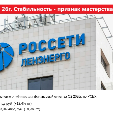
нэнерго
опубликовала
финансовый отчет за Q2 2026г. по РСБУ:
рд руб. (+12,4% г/г)
,34 млрд руб. (+8,9% г/г)