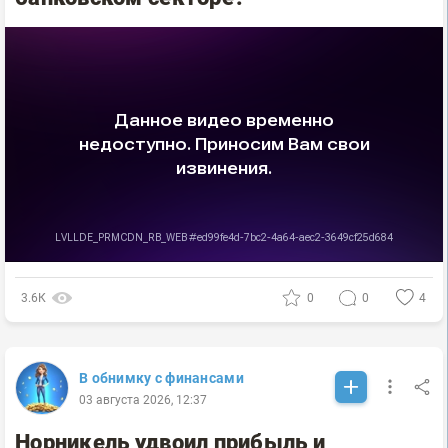
3.6К
0
0
4
В обнимку с финансами
03 августа 2026, 12:37
Норникель удвоил прибыль и