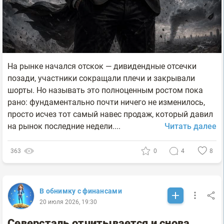
На рынке начался отскок — дивидендные отсечки
позади, участники сокращали плечи и закрывали
шорты. Но называть это полноценным ростом пока
рано: фундаментально почти ничего не изменилось,
просто исчез тот самый навес продаж, который давил
на рынок последние недели....
Читать далее
363
0
4
8
В обнимку с финансами
20 июля 2026, 19:30
Северсталь отчитывается и снова