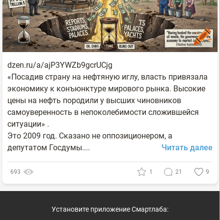
dzen.ru/a/ajP3YWZb9gcrUCjg
«Посадив страну на нефтяную иглу, власть привязала
экономику к конъюнктуре мирового рынка. Высокие
цены на нефть породили у высших чиновников
самоуверенность в непоколебимости сложившейся
ситуации» .
Это 2009 год. Сказано не оппозиционером, а
депутатом Госдумы....
Читать далее
693
1
21
9
Установите приложение Смартлаба: