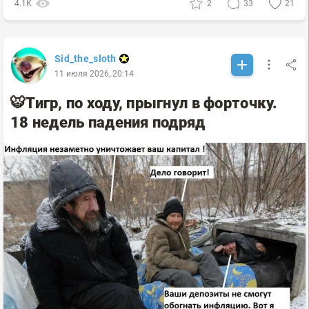
4.1К
2
33
21
Sid_the_sloth
11 июля 2026, 20:14
🐯Тигр, по ходу, прыгнул в форточку.
18 недель падения подряд