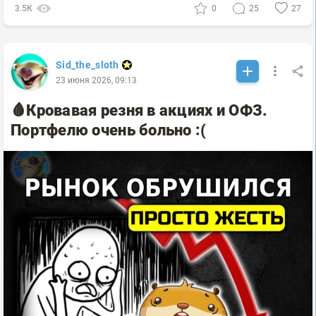
3.5К
0
25
27
Sid_the_sloth
23 июня 2026, 09:13
🩸Кровавая резня в акциях и ОФЗ.
Портфелю очень больно :(