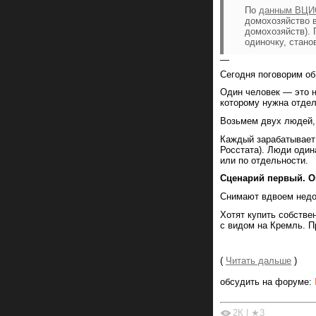
По
данным ВЦ
домохозяйство в
домохозяйств). 
одиночку, стано
—
Сегодня поговорим об
Один человек — это н
которому нужна отдел
Возьмем двух людей,
Каждый зарабатывает 
Росстата). Люди один
или по отдельности.
Сценарий первый. О
Снимают вдвоем недо
Хотят купить собстве
с видом на Кремль. П
(
Читать дальше
)
обсудить на форуме:
2К
|
★3