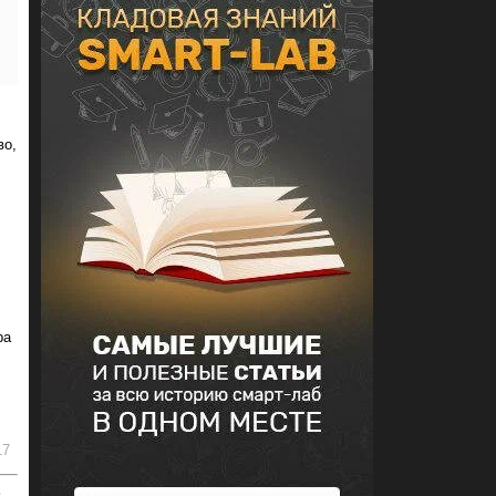
во,
ра
17
ь