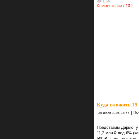
1.6К
Комментарии (
10
)
Куда вложить 15 
|
По
30 июля 2026, 18:57
Представим Дарью, у 
11,2 млн ₽ под 6% (
500 ₽. Цель не в том,