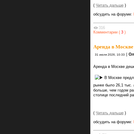
(
Читать дальше
)
обсудить на форуме:
316
Комментарии (
3
)
Аренда в Москве
|
Ол
31 июля 2026, 10:33
Аренда в Москве деше
В Москве предл
рынке было 26,1 тыс.
больше, чем годом ра
столице последний ра
(
Читать дальше
)
обсудить на форуме: