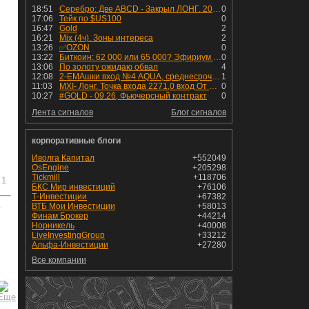
18:51
Серебро: Две ABCD - Закрыл ЛОНГ. 200 JMA все ниже - уже 40+ дней достаточно вялая динамика. Любая позиция сейчас выглядит опасно.
0
17:06
Тейк по $US100
0
16:47
Gold
2
16:21
Mix (4ч). Зоны интереса
2
13:26
✅OZON
0
13:22
Биткоин: 62 000 или 65 000? Эфириум - к 1 950
0
13:06
По золоту ожидаю обвал
4
12:08
2-EMAшки вход №4 AQUA, среднесрочная сделка.
1
11:03
MXI- Лонг. Точка входа 2271,0 вход От 03,08,2026. на предыдущем скрин указана. В работе будет от 5-10 дней. Стоп-лосс-2220,75 Цель- 2727,0
0
10:27
#GOLD - 09.26, Фьючерсный контракт
0
Лента сигналов
Блог сигналов
корпоративные блоги
Иволга Капитал
+552049
OsEngine
+205298
Tickmill
+118706
1
БКС Мир инвестиций
+76106
Т-Инвестиции
+67382
ь
ВТБ Мои Инвестиции
+58013
Финам Брокер
+44214
Норникель
+40008
LiveInvestingGroup
+33212
Альфа-Инвестиции
+27280
Все компании