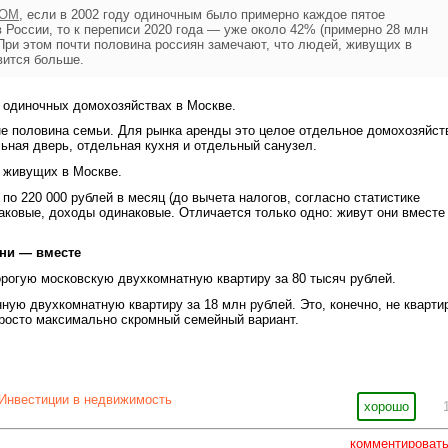
ИОМ
, если в 2002 году одиночным было примерно каждое пятое
 России, то к переписи 2020 года — уже около 42% (примерно 28 млн
При этом почти половина россиян замечают, что людей, живущих в
вится больше.
 одиночных домохозяйствах в Москве.
е половина семьи. Для рынка аренды это целое отдельное домохозяйст
ьная дверь, отдельная кухня и отдельный санузел.
 живущих в Москве.
по 220 000 рублей в месяц (до вычета налогов, согласно статистике
аковые, доходы одинаковые. Отличается только одно: живут они вместе
ни — вместе
рогую московскую двухкомнатную квартиру за 80 тысяч рублей.
нную двухкомнатную квартиру за 18 млн рублей. Это, конечно, не кварти
росто максимально скромный семейный вариант.
Инвестиции в недвижимость
хорошо
комментироват