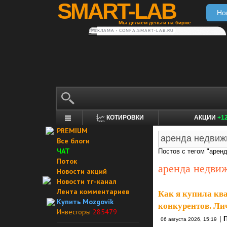
SMART-LAB
Но
Мы делаем деньги на бирже
РЕКЛАМА • CONFA.SMART-LAB.RU
КОТИРОВКИ
АКЦИИ
+1
PREMIUM
Все блоги
ЧАТ
Постов с тегом "арен
Поток
аренда недви
Новости акций
Новости тг-канал
Лента комментариев
Как я купила ква
Купить Mozgovik
конкурентов. Л
Инвесторы
285479
|
06 августа 2026, 15:19