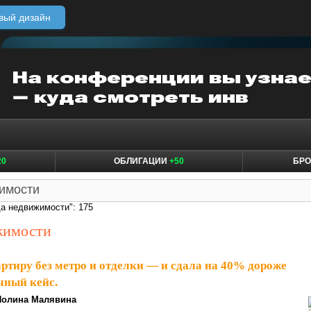
вый дизайн
20
ОБЛИГАЦИИ
+50
БР
да недвижимости": 175
жимости
ртиру без метро и отделки — и сдала на 40% дороже
ичный кейс.
Полина Малявина