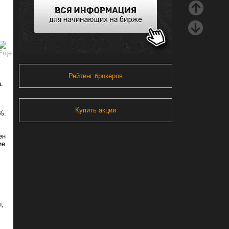
Рейтинг брокеров
.
Купить акции
%.
ен
ие
ы,