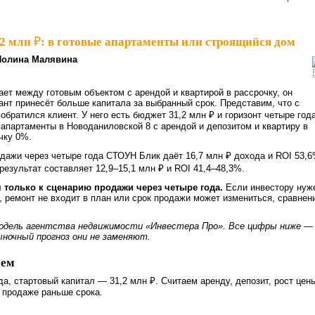
,2 млн ₽: в готовые апартаменты или строящийся дом
Полина Малявина
ает между готовым объектом с арендой и квартирой в рассрочку, он
иант принесёт больше капитала за выбранный срок. Представим, что с
обратился клиент. У него есть бюджет 31,2 млн ₽ и горизонт четыре года
апартаменты в Новоданиловской 8 с арендой и депозитом и квартиру в
чку 0%.
дажи через четыре года СТОУН Блик даёт 16,7 млн ₽ дохода и ROI 53,6
результат составляет 12,9–15,1 млн ₽ и ROI 41,4–48,3%.
 только к сценарию продажи через четыре года.
Если инвестору нуж
, ремонт не входит в план или срок продажи может измениться, сравнен
модель агентства недвижимости «Инвестера Про». Все цифры ниже —
ыночный прогноз они не заменяют.
аем
да, стартовый капитал — 31,2 млн ₽. Считаем аренду, депозит, рост цен
 продаже раньше срока.