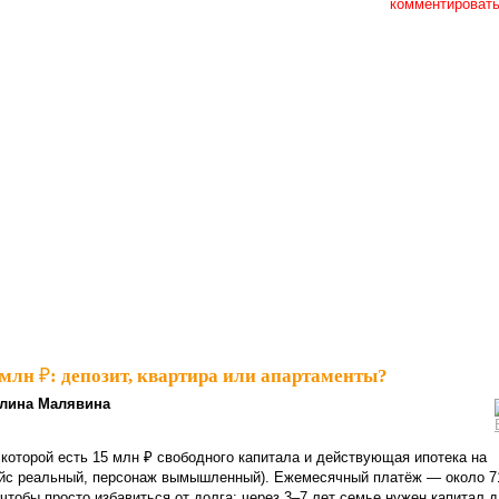
комментироват
млн ₽: депозит, квартира или апартаменты?
лина Малявина
которой есть 15 млн ₽ свободного капитала и действующая ипотека на
кейс реальный, персонаж вымышленный). Ежемесячный платёж — около 7
 чтобы просто избавиться от долга: через 3–7 лет семье нужен капитал 