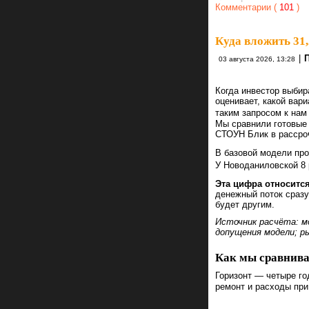
Комментарии (
101
)
Куда вложить 31
|
03 августа 2026, 13:28
Когда инвестор выбир
оценивает, какой вар
таким запросом к нам 
Мы сравнили готовые 
СТОУН Блик в рассро
В базовой модели про
У Новоданиловской 8 
Эта цифра относится
денежный поток сразу
будет другим.
Источник расчёта: 
допущения модели; р
Как мы сравнив
Горизонт — четыре го
ремонт и расходы при