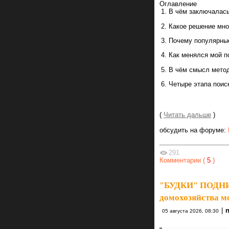
Оглавление
В чём заключалась
Какое решение мн
Почему популярные
Как менялся мой п
В чём смысл мето
Четыре этапа поис
(
Читать дальше
)
обсудить на форуме:
291
Комментарии (
5
)
"БУДКИ" ПОДНИМ
домохозяйства м
|
n
05 августа 2026, 08:30