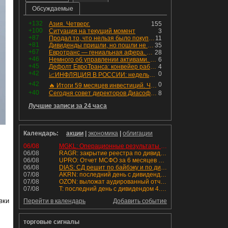
Обсуждаемые
+132
Азия. Четверг.
155
+100
Ситуация на текущий момент
3
+87
Продал то, что нельзя было покупать. Изменения в портфеле
11
+81
Дивиденды пришли, но пошли не туда
35
+67
Евротранс — гениальная афера. Собрал с инвесторов денег, выплатил дивидендов больше текущей капитализации и ушёл в дефолт
28
+46
Немного об управлении активами. Для заинтересованных
6
+45
Дефолт ЕвроТранса: конвейер работает исправно
4
+42
0
📈ИНФЛЯЦИЯ В РОССИИ: недельная дефляция, но в годовом выражении рост 😢
+42
0
🔥 Итоги 59 месяцев инвестиций. Что произошло с портфелем и мои дальнейшие действия. Капитал – ₽2,364 млн
+40
Сегодня совет директоров Диасофта по дивидендам, какой дивиденд может быть объявлен?
8
Лучшие записи за 24 часа
Календарь:
акции
|
экономика
|
облигации
06/08
MGKL: Операционные результаты за 7 мес. 2026 г.
06/08
RAGR: закрытие реестра по дивидендам 16.48 руб
06/08
UPRO: Отчет МСФО за 6 месяцев 2026 года
06/08
DIAS: СД решит по байбэку и по дивидендам
07/08
AKRN: последний день с дивидендом 235 руб
07/08
OZON: выложат аудированный отчет МСФО 1П2026
07/08
T: последний день с дивидендом 4.6 руб
вки
Перейти в календарь
Добавить событие
торговые сигналы