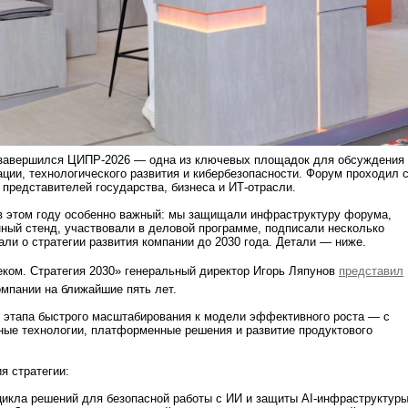
завершился ЦИПР-2026 — одна из ключевых площадок для обсуждения
ии, технологического развития и кибербезопасности. Форум проходил 
л представителей государства, бизнеса и ИТ-отрасли.
 этом году особенно важный: мы защищали инфраструктуру форума,
ный стенд, участвовали в деловой программе, подписали несколько
али о стратегии развития компании до 2030 года. Детали — ниже.
еком. Стратегия 2030» генеральный директор Игорь Ляпунов
представил
омпании на ближайшие пять лет.
 этапа быстрого масштабирования к модели эффективного роста — с
ные технологии, платформенные решения и развитие продуктового
я стратегии:
цикла решений для безопасной работы с ИИ и защиты AI-инфраструктуры