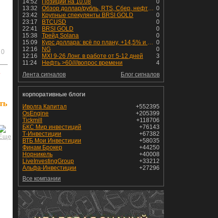
14:52
Позиции на 10.08
0
13:32
Обзор доллар/рубль, RTS, Сбер, нефть Brent, натуральный газ, bitcoin и золото на 10 августа 2026
0
23:42
Крупные спекулянты BRSI GOLD
0
23:17
BTCUSD
0
22:41
BRSI GOLD
0
15:38
Трейд Solana
0
15:09
Курс доллара: всё по плану, +14,5% и рост продолжается!
0
12:16
NG
0
0
12:16
MXI 9-26 Лонг. в работе от 5-12 дней
3
11:24
Нефть >60////вопрос времени
4
ь
Лента сигналов
Блог сигналов
корпоративные блоги
ть
Иволга Капитал
+552395
OsEngine
+205399
Tickmill
+118706
БКС Мир инвестиций
+76143
Т-Инвестиции
+67382
ВТБ Мои Инвестиции
+58035
Финам Брокер
+44250
Норникель
+40008
LiveInvestingGroup
+33212
Альфа-Инвестиции
+27296
Все компании