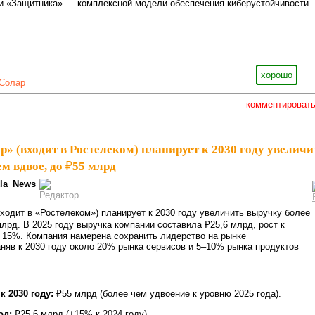
ии «Защитника» — комплексной модели обеспечения киберустойчивости
хорошо
Солар
комментироват
» (входит в Ростелеком) планирует к 2030 году увеличи
м вдвое, до ₽55 млрд
la_News
ходит в «Ростелеком») планирует к 2030 году увеличить выручку более
лрд. В 2025 году выручка компании составила ₽25,6 млрд, рост к
15%. Компания намерена сохранить лидерство на рынке
аняв к 2030 году около 20% рынка сервисов и 5–10% рынка продуктов
 2030 году:
₽55 млрд (более чем удвоение к уровню 2025 года).
од:
₽25,6 млрд (+15% к 2024 году).