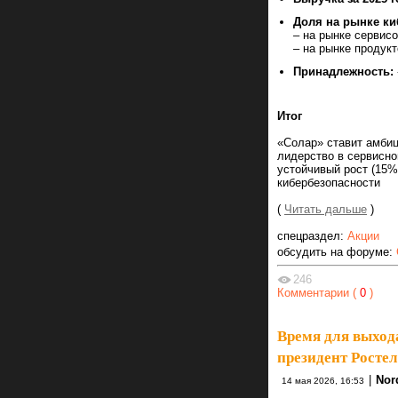
Доля на рынке киб
– на рынке сервисо
– на рынке продук
Принадлежность:
Итог
«Солар» ставит амбиц
лидерство в сервисно
устойчивый рост (15%
кибербезопасности
(
Читать дальше
)
спецраздел:
Акции
обсудить на форуме:
246
Комментарии (
0
)
Время для выход
президент Росте
|
Nor
14 мая 2026, 16:53