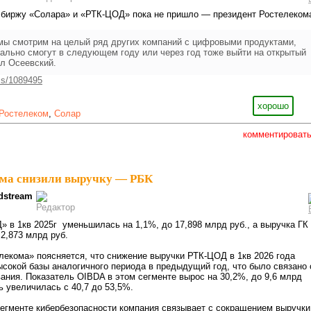
 биржу «Солара» и «РТК-ЦОД» пока не пришло — президент Ростелеком
 мы смотрим на целый ряд других компаний с цифровыми продуктами,
ально смогут в следующем году или через год тоже выйти на открытый
ал Осеевский.
ss/1089495
хорошо
Ростелеком
,
Солар
комментироват
ома снизили выручку — РБК
dstream
 в 1кв 2025г уменьшилась на 1,1%, до 17,898 млрд руб., а выручка ГК
2,873 млрд руб.
лекома» поясняется, что снижение выручки РТК-ЦОД в 1кв 2026 года
сокой базы аналогичного периода в предыдущий год, что было связано 
вания. Показатель OIBDA в этом сегменте вырос на 30,2%, до 9,6 млрд
ь увеличилась с 40,7 до 53,5%.
егменте кибербезопасности компания связывает с сокращением выручки