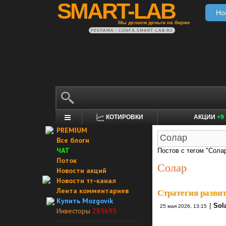
SMART-LAB
Но
Мы делаем деньги на бирже
РЕКЛАМА • CONFA.SMART-LAB.RU
КОТИРОВКИ
АКЦИИ
+9
PREMIUM
Все блоги
ЧАТ
Постов с тегом "Солар
Поток
Солар
Новости акций
Новости тг-канал
Лента комментариев
Стратегия развит
Купить Mozgovik
|
Sol
25 мая 2026, 13:15
Инвесторы
285695