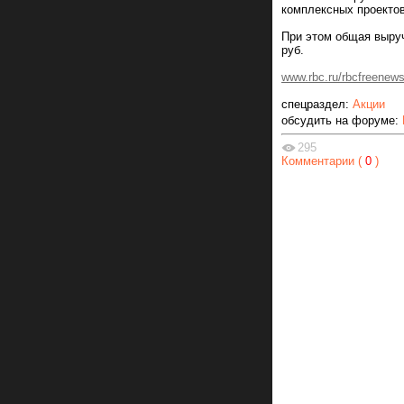
комплексных проектов
При этом общая выруч
руб.
www.rbc.ru/rbcfreene
спецраздел:
Акции
обсудить на форуме:
295
Комментарии (
0
)