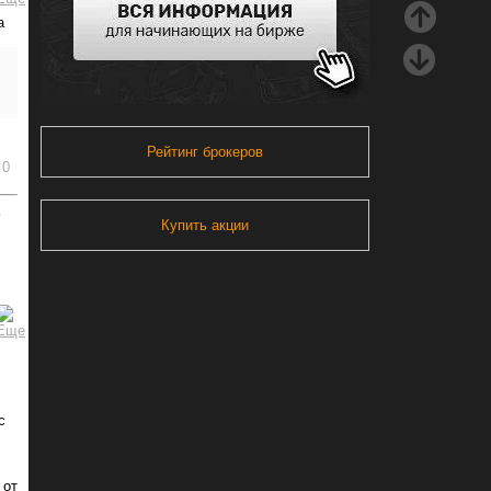
а
Рейтинг брокеров
0
ь
Купить акции
с
 от