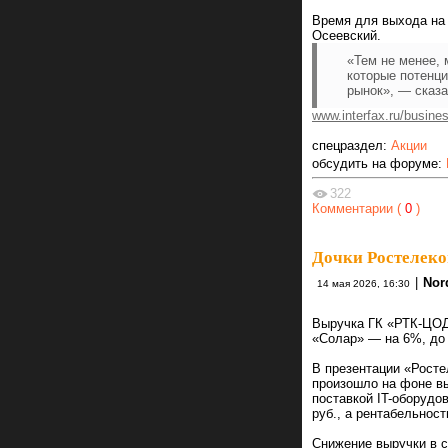
Время для выхода на
Осеевский.
«Тем не менее,
которые потенци
рынок», — сказ
www.interfax.ru/busine
спецраздел:
Акции
обсудить на форуме:
322
Комментарии (
0
)
Дочки Ростелек
|
Nor
14 мая 2026, 16:30
Выручка ГК «РТК-ЦОД»
«Солар» — на 6%, до 
В презентации «Росте
произошло на фоне вы
поставкой IT-оборудо
руб., а рентабельност
Снижение выручки в с