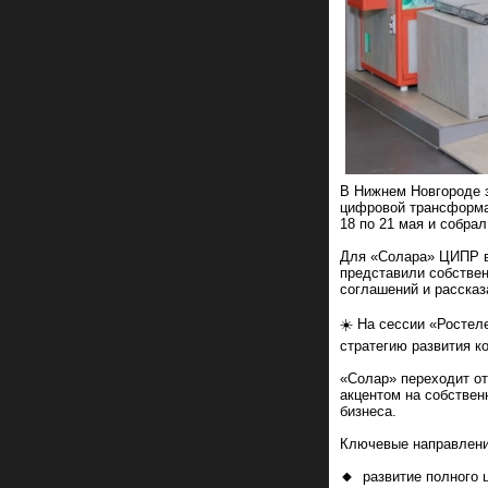
В Нижнем Новгороде 
цифровой трансформац
18 по 21 мая и собра
Для «Солара» ЦИПР в
представили собствен
соглашений и рассказ
☀️ На сессии «Ростел
стратегию развития к
«Солар» переходит от
акцентом на собствен
бизнеса.
Ключевые направлени
🔸
развитие полного 