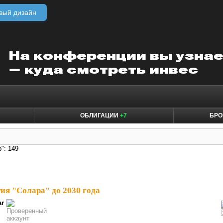
вый дизайн
ОБЛИГАЦИИ
+7
БРО
": 149
ия "Солара" до 2030 года
ar