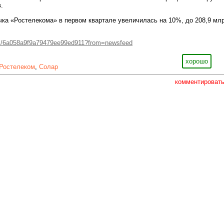
.
ка «Ростелекома» в первом квартале увеличилась на 10%, до 208,9 мл
ws/6a058a9f9a79479ee99ed911?from=newsfeed
хорошо
Ростелеком
,
Солар
комментироват