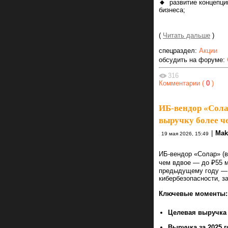
🔸
развитие концепц
бизнеса;
(
Читать дальше
)
спецраздел:
Акции
обсудить на форуме:
316
Комментарии (
0
)
ИБ-вендор «Солар
выручку более че
|
Mak
19 мая 2026, 15:49
ИБ-вендор «Солар» (в
чем вдвое — до ₽55 м
предыдущему году — 
кибербезопасности, з
Ключевые моменты:
Целевая выручка к
Выручка за 2025 г