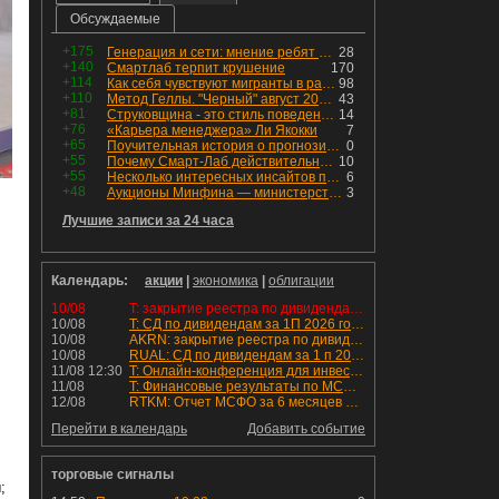
Обсуждаемые
+175
Генерация и сети: мнение ребят из индустрии
28
+140
Смартлаб терпит крушение
170
+114
Как себя чувствуют мигранты в раю, в который они так стремились
98
+110
Метод Геллы. "Черный" август 2026 - быть или не быть?
43
+81
Струковщина - это стиль поведения, известный всем в секторе золотодобычи.
14
+76
«Карьера менеджера» Ли Якокки
7
+65
Поучительная история о прогнозировании
0
+55
Почему Смарт-Лаб действительно протух
10
+55
Несколько интересных инсайтов по "Озону"
6
+48
Аукционы Минфина — министерство всё ещё не придумало "лекарство" для рынка ОФЗ. Ликвидности банкам не хватает это по РЕПО аукционам!
3
с
Лучшие записи за 24 часа
Календарь:
акции
|
экономика
|
облигации
10/08
T: закрытие реестра по дивидендам 4.6 руб
10/08
T: СД по дивидендам за 1П 2026 года.
10/08
AKRN: закрытие реестра по дивидендам 235 руб
10/08
RUAL: СД по дивидендам за 1 п 2026 года.
11/08 12:30
T: Онлайн-конференция для инвесторов и аналитиков
11/08
T: Финансовые результаты по МСФО за 2к 2026 года
12/08
RTKM: Отчет МСФО за 6 месяцев 2026 года
Перейти в календарь
Добавить событие
торговые сигналы
;