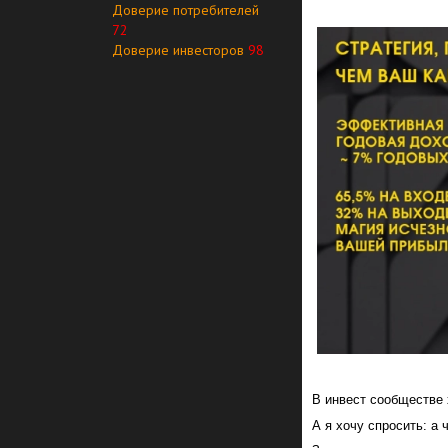
Доверие потребителей
72
Доверие инвесторов
98
В инвест сообществе 
А я хочу спросить: а