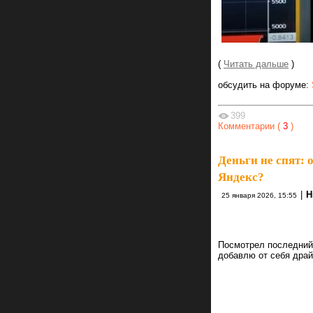
(
Читать дальше
)
обсудить на форуме:
399
Комментарии (
3
)
Деньги не спят: 
Яндекс?
|
Н
25 января 2026, 15:55
Посмотрел последний 
добавлю от себя драй