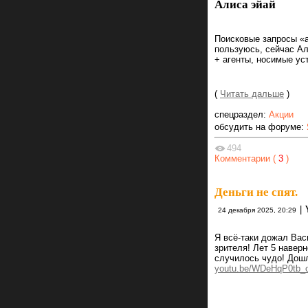
Алиса эйай
Поисковые запросы «а
пользуюсь, сейчас Ал
+ агенты, носимые ус
(
Читать дальше
)
спецраздел:
Акции
обсудить на форуме:
494
Комментарии (
3
)
Деньги не спят.
|
24 декабря 2025, 20:29
Я всё-таки дожал Вас
зрителя! Лет 5 навер
случилось чудо! Дошл
youtu.be/WDeHqP0tb_