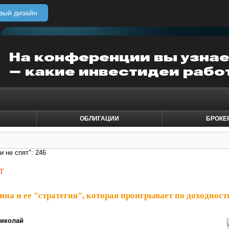
вый дизайн
ОБЛИГАЦИИ
БРОК
и не спят": 246
т
на и ее "стратегия", которая проигрывает по доходност
иколай