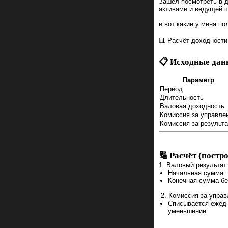
Зашел посмотреть в д
активами и ведущей 
и вот какие у меня п
📊 Расчёт доходности
📋 Исходные дан
Параметр
Период
Длительность
Валовая доходность
Комиссия за управле
Комиссия за результа
🔢 Расчёт (постр
1. Валовый результат
Начальная сумма: 1
Конечная сумма без
2. Комиссия за управ
Списывается ежедн
уменьшение