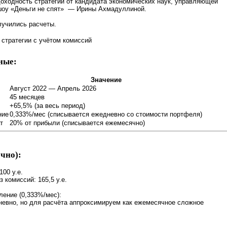
оходность стратегии от кандидата экономических наук, управляющей
шоу «Деньги не спят» — Ирины Ахмадуллиной.
олучились расчеты.
 стратегии с учётом комиссий
ные:
Значение
Август 2022 — Апрель 2026
45 месяцев
+65,5% (за весь период)
ние
0,333%/мес (списывается ежедневно со стоимости портфеля)
т
20% от прибыли (списывается ежемесячно)
очно):
:
00 у.е.
 комиссий: 165,5 у.е.
ление (0,333%/мес):
евно, но для расчёта аппроксимируем как ежемесячное сложное