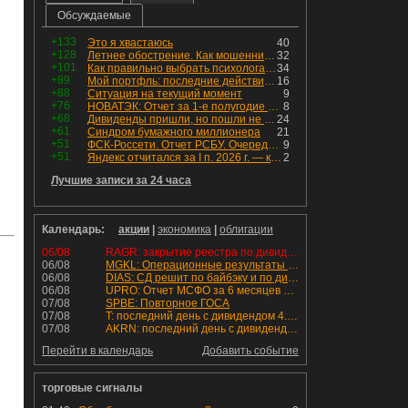
Обсуждаемые
+133
Это я хвастаюсь
40
+128
Летнее обострение. Как мошенники пытаются подсунуть кнопку "БАБЛО" девушкам
32
+101
Как правильно выбрать психолога. Показания к лечению
34
+89
Мой портфль: последние действия и текущая структура. Краткий комментарий по всем позициям
16
+88
Ситуация на текущий момент
9
+76
НОВАТЭК: Отчет за 1-е полугодие 2026 - прибыль продолжает падать, но лучшее впереди, если не прилетит
8
+68
Дивиденды пришли, но пошли не туда
24
+61
Синдром бумажного миллионера
21
+51
ФСК-Россети. Отчет РСБУ. Очередная допка - бомбовые новости в эфире
9
+51
Яндекс отчитался за I п. 2026 г. — компания увеличила инвестиции и долг. Buyback начал работать, продали Авто.Ру.
2
Лучшие записи за 24 часа
Календарь:
акции
|
экономика
|
облигации
06/08
RAGR: закрытие реестра по дивидендам 16.48 руб
06/08
MGKL: Операционные результаты за 7 мес. 2026 г.
06/08
DIAS: СД решит по байбэку и по дивидендам
06/08
UPRO: Отчет МСФО за 6 месяцев 2026 года
07/08
SPBE: Повторное ГОСА
07/08
T: последний день с дивидендом 4.6 руб
07/08
AKRN: последний день с дивидендом 235 руб
Перейти в календарь
Добавить событие
торговые сигналы