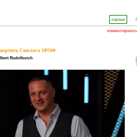
хорошо
комментироват
шортить Сиплого SP500
lbert Rudolfovich