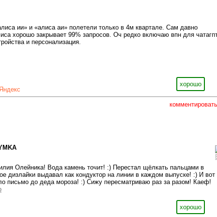
лиса ии» и «алиса аи» полетели только в 4м квартале. Сам давно
иса хорошо закрывает 99% запросов. Оч редко включаю впн для чатагпт
тройства и персонализация.
хорошо
Яндекс
комментироват
YMKA
илия Олейника! Вода камень точит! :) Перестал щёлкать пальцами в
ное дизлайки выдавал как кондуктор на линии в каждом выпуске! :) И во
о письмо до деда мороза! :) Сижу пересматриваю раз за разом! Каеф!
o
хорошо