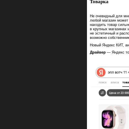
Товарка
Не очевидный для мно
любой магазин может 
находить товар сильн
в крупных магазинах 
не эстетичный и расп
возможно собственник
Новый Яндекс КИТ, ан
Драйвер
— Яндекс то