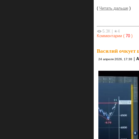
(
Читать дальше
)
5.3К
|
★4
Комментарии (
70
)
Василий очкует 
|
A
24 апреля 2026, 17:38