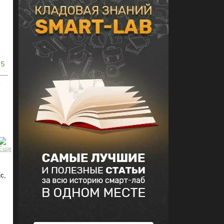
5
ь
с,