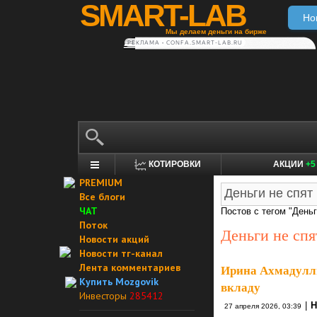
SMART-LAB
Но
Мы делаем деньги на бирже
РЕКЛАМА • CONFA.SMART-LAB.RU
КОТИРОВКИ
АКЦИИ
+5
PREMIUM
Все блоги
ЧАТ
Постов с тегом "Деньг
Поток
Деньги не спя
Новости акций
Новости тг-канал
Лента комментариев
Ирина Ахмадулли
Купить Mozgovik
вкладу
Инвесторы
285412
|
Н
27 апреля 2026, 03:39