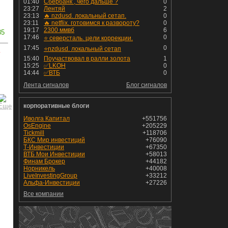
01:40
Сбербанк , чего дальше ?
0
23:27
Лентяй
2
23:13
🔥 nzdusd. локальный сетап.
0
23:11
🔥 netflix. готовимся к развороту?
0
19:17
2300 ммвб
6
85
17:46
0
⭐️ северсталь. цели коррекции.
17:45
0
⭐️nzdusd. локальный сетап
ь
15:40
Поучаствовал в ралли золота
1
15:25
✅LKOH
0
14:44
✅ВТБ
0
Лента сигналов
Блог сигналов
корпоративные блоги
Иволга Капитал
+551756
OsEngine
+205229
Tickmill
+118706
БКС Мир инвестиций
+76090
Т-Инвестиции
+67350
ВТБ Мои Инвестиции
+58013
Финам Брокер
+44182
Норникель
+40008
LiveInvestingGroup
+33212
Альфа-Инвестиции
+27226
Все компании