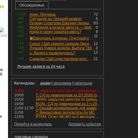
Обсуждаемые
их
+155
Азия. Пятница.
72
+96
Ситуация на текущий момент
5
+87
Почему стратегия Евгения Черных приведет вас к убыткам в 2026 году
63
+56
Инфляция в начале августа — дефляция из-за топлива и плодоовощной корзины, но услуги продолжают дорожать, а рубль начал ослабевать.
0
+52
Когда я начну зарабатывать?
9
+49
11
⛽️Евротранс в руинах. Грустный пост😶😞 Что изменилось в облигациях?
+48
Сенат США принял санкции Линдси Грэма против России
12
+48
Лучшие бумаги недели. Выпуск 780 – обновления для пятницы
3
+47
12
📈 Валюта развернулась?
+44
Санкции США пристрелили рост акций в России
21
Лучшие записи за 24 часа
ра
ей
Календарь:
акции
|
экономика
|
облигации
10/08
T: закрытие реестра по дивидендам 4.6 руб
10/08
T: СД по дивидендам за 1П 2026 года.
10/08
AKRN: закрытие реестра по дивидендам 235 руб
10/08
RUAL: СД по дивидендам за 1 п 2026 года.
11/08 12:30
T: Онлайн-конференция для инвесторов и аналитиков
11/08
T: Финансовые результаты по МСФО за 2к 2026 года
и
12/08
RTKM: Отчет МСФО за 6 месяцев 2026 года
Перейти в календарь
Добавить событие
торговые сигналы