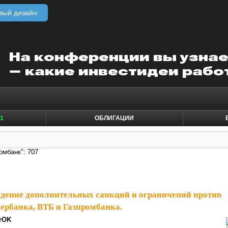
вый дизайн
1
ОБЛИГАЦИИ
омбанк": 707
дение дополнительных санкций и ограничений против
бербанка, ВТБ и Газпромбанка.
rOK