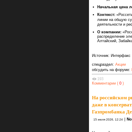
Начальная цена л
Контекст:
«Россети
линии на общую су
деятельности и ре
О компании:
«Росс
распределение элек
Алтайский, Забайк
Источник: Интерфакс
спецраздел:
Акции
обсудить на форуме:
193
Комментарии (
0
)
На российском р
даже в консерва
Газпромбанка Д
|
No
15 июля 2026, 12:24