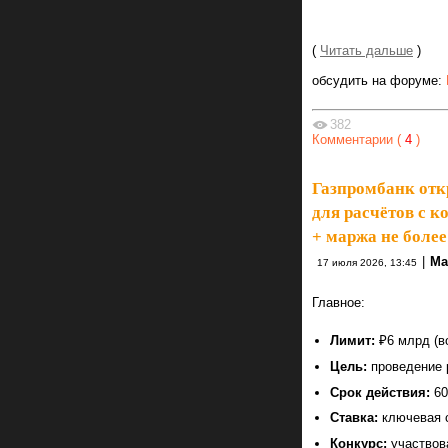
(
Читать дальше
)
обсудить на форуме:
382
Комментарии (
4
)
Газпромбанк отк
для расчётов с к
+ маржа не боле
|
Ma
17 июля 2026, 13:45
Главное:
Лимит:
₽6 млрд (в
Цель:
проведение р
Срок действия:
60
Ставка:
ключевая с
Конкурс:
участвова