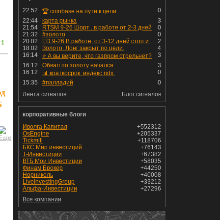
22:52
0
🏆 coinbase на пути к цели.
22:44
карта рынка
3
21:54
RTSM 9-26 Шорт . в работе от 2-3 дней
0
21:32
#золото
0
20:02
ED 9-26 В работе. от 3-12 дней стоп и профит установлен
2
1
18:02
Золото. Лонг закрыт по цели.
4
16:14
3
⭐️ А вы верите, что газпром стрельнет?
ь
16:12
Обвал по золоту начался
3
16:12
0
📊 краткосрок. индекс ndx.
15:35
#палладий
0
рд
Лента сигналов
Блог сигналов
Б
корпоративные блоги
Иволга Капитал
+552312
OsEngine
+205337
Tickmill
+118706
БКС Мир инвестиций
+76143
Т-Инвестиции
+67382
ВТБ Мои Инвестиции
+58035
Финам Брокер
+44250
Норникель
+40008
LiveInvestingGroup
+33212
Альфа-Инвестиции
+27296
Все компании