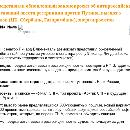
едставили обновленный законопроект об антироссийск
агающий ввести рестрикции против Путина, высшего
ков (ЦБ, Сбербанк, Газпромбанк), энергопроектов
kla_News
ы:
сенатор Ричард Блюменталь (демократ) представил обновленный
работанный при участии умершего сенатора-республиканца Линдси Грэма
ий перечень террористов и экстремистов).
нкции:
предлагается ввести рестрикции против президента РФ Владими
оенного и политического руководства, предпринимателей и руководител
инансового сектора:
под ограничения могут попасть Банк России,
мбанк.
роекты:
в списке — «Ямал СПГ», три проекта «Арктик СПГ» и будущие
в Арктике.
т:
вместо ранее предлагавшихся 500-процентных пошлин, новый вариант
00-процентные тарифы на пять крупнейших закупщиков российской нефт
 пять стран, которые, по версии США, помогают обходить санкции.
же предлагается ввести рестрикции против судов, используемых для