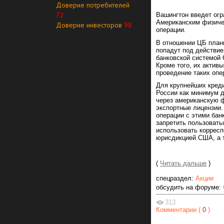
Доверие потребителей
72
Вашингтон введет огр
Американским физиче
Доверие инвесторов
98
операции.
В отношении ЦБ плани
попадут под действие
банковской системой
Кроме того, их актив
проведение таких опе
Для крупнейших креди
России как минимум д
через американскую ф
экспортные лицензии
операции с этими бан
запретить пользовать
использовать корресп
юрисдикцией США, а т
(
Читать дальше
)
спецраздел:
Акции
обсудить на форуме:
313
Комментарии (
0
)