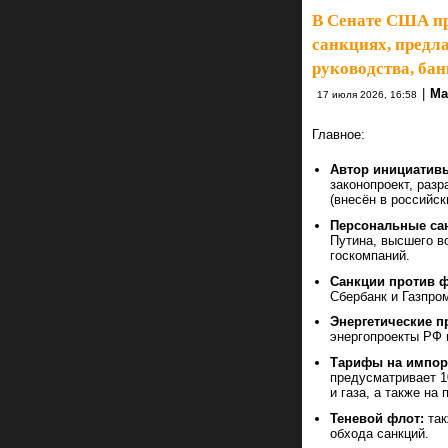
В Сенате США пр
санкциях, предл
руководства, бан
|
Ma
17 июля 2026, 16:58
Главное:
Автор инициатив
законопроект, раз
(внесён в российск
Персональные са
Путина, высшего в
госкомпаний.
Санкции против ф
Сбербанк и Газпро
Энергетические п
энергопроекты РФ 
Тарифы на импор
предусматривает 1
и газа, а также на
Теневой флот:
так
обхода санкций.