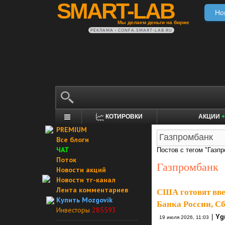
SMART-LAB
Но
Мы делаем деньги на бирже
РЕКЛАМА • CONFA.SMART-LAB.RU
КОТИРОВКИ
АКЦИИ
+
PREMIUM
Все блоги
ЧАТ
Постов с тегом "Газпр
Поток
Газпромбанк
Новости акций
Новости тг-канал
Лента комментариев
США готовят вве
Купить Mozgovik
Банка России, С
Инвесторы
285593
|
Yg
19 июля 2026, 11:03