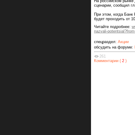
На российском рынке 
сценарии, сообщил гл
При этом, когда Банк
будет проходить от 1
Читайте подробнее:
w
nazvali-potentsial?fro
спецраздел:
Акции
обсудить на форуме:
261
Комментарии (
2
)