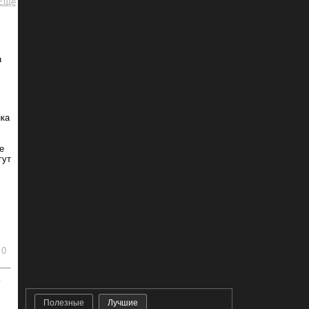
а
нка
е
гут
0
ь
Полезные
Лучшие