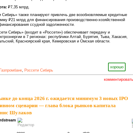
ота:
₽7,35 млрд.
 Сибирь» также планируют привлечь две возобновляемые кредитные
мму ₽21 млрд для финансирования производственно-хозяйственной
финансирования ссудной задолженности.
ети Сибирь» (входит в «Россети») обеспечивает передачу и
троэнергии в 7 регионах: республики Алтай, Бурятия, Тыва, Хакасия,
альский, Красноярский края, Кемеровская и Омская области.
хорошо
Газпромбанк
,
Россети Сибирь
комментироват
ынке до конца 2026 г. ожидается минимум 3 новых IPO
тивном сценарии — глава блока рынков капитала
енис Шулаков
rdstream