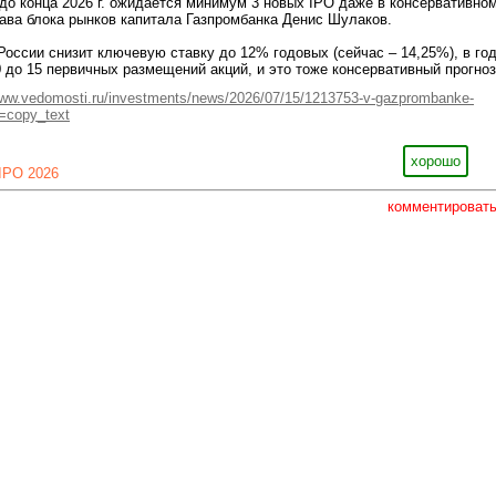
до конца 2026 г. ожидается минимум 3 новых IPO даже в консервативно
ава блока рынков капитала Газпромбанка Денис Шулаков.
 России снизит ключевую ставку до 12% годовых (сейчас – 14,25%), в го
0 до 15 первичных размещений акций, и это тоже консервативный прогноз
ww.vedomosti.ru/investments/news/2026/07/15/1213753-v-gazprombanke-
m=copy_text
хорошо
IPO 2026
комментироват