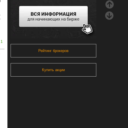
м
д
.
1
Рейтинг брокеров
ь
Купить акции