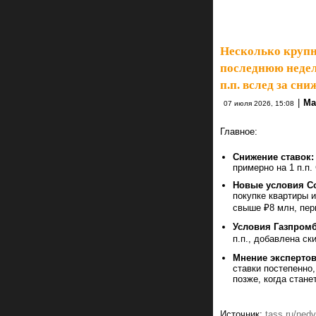
Несколько крупн
последнюю недел
п.п. вслед за с
|
Ma
07 июля 2026, 15:08
Главное:
Снижение ставок:
примерно на 1 п.п.
Новые условия Сов
покупке квартиры 
свыше ₽8 млн, пер
Условия Газпромба
п.п., добавлена ск
Мнение экспертов
ставки постепенно
позже, когда стане
Источник:
tass.ru/ned