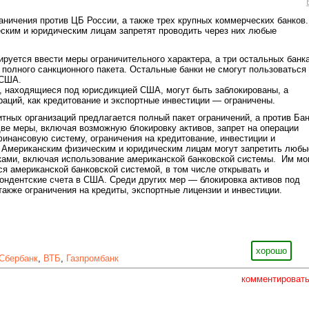
аничения против ЦБ России, а также трех крупных коммерческих банков.
ским и юридическим лицам запретят проводить через них любые
руется ввести меры ограничительного характера, а три остальных банк
 полного санкционного пакета. Остальные банки не смогут пользоваться
 США.
ы, находящиеся под юрисдикцией США, могут быть заблокированы, а
раций, как кредитование и экспортные инвестиции — ограничены.
тных организаций предлагается полный пакет ограничений, а против Ба
ве меры, включая возможную блокировку активов, запрет на операции
инансовую систему, ограничения на кредитование, инвестиции и
. Американским физическим и юридическим лицам могут запретить любы
ками, включая использование американской банковской системы. Им мо
ся американской банковской системой, в том числе открывать и
ондентские счета в США. Среди других мер — блокировка активов под
акже ограничения на кредиты, экспортные лицензии и инвестиции.
хорошо
Сбербанк
,
ВТБ
,
Газпромбанк
комментироват