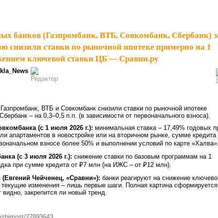
ых банков (Газпромбанк, ВТБ, Совкомбанк, Сбербанк) з
ю снизили ставки по рыночной ипотеке примерно на 1
нижением ключевой ставки ЦБ — Сравни.ру
kla_News
Газпромбанк, ВТБ и Совкомбанк снизили ставки по рыночной ипотеке
 Сбербанк – на 0,3–0,5 п.п. (в зависимости от первоначального взноса).
комбанка (с 1 июля 2026 г.):
минимальная ставка – 17,49% годовых п
или апартаментов в новостройке или на вторичном рынке, сумме кредита
воначальном взносе более 50% и выполнении условий по карте «Халва»
нка (с 3 июля 2026 г.):
снижение ставки по базовым программам на 1
идка при сумме кредита от ₽7 млн (на ИЖС – от ₽12 млн).
 (Евгений Чейченец, «Сравни»):
банки реагируют на снижение ключево
, текущие изменения – лишь первые шаги. Полная картина сформируется
т видно, закрепится ли новый тренд.
vizhimost/27893643