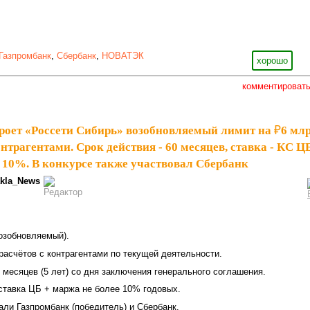
Газпромбанк
,
Сбербанк
,
НОВАТЭК
хорошо
комментироват
роет «Россети Сибирь» возобновляемый лимит на ₽6 мл
онтрагентами. Срок действия - 60 месяцев, ставка - КС Ц
е 10%. В конкурсе также участвовал Сбербанк
kla_News
озобновляемый).
асчётов с контрагентами по текущей деятельности.
 месяцев (5 лет) со дня заключения генерального соглашения.
тавка ЦБ + маржа не более 10% годовых.
ли Газпромбанк (победитель) и Сбербанк.