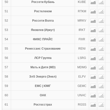
50
Россети Кубань
KUBE
51
Ростелеком
RTKM
52
Россети Волга
MRKV
53
Яковлев (Иркут)
IRKT
54
ФИКС ПРАЙС
FIXR
55
Ренессанс Страхование
RENI
56
ЛСР Группа
LSRG
57
Мать и Дитя (MD)
MDMG
58
Эл5 Энерго (Энел)
ELFV
59
ЕМС | ЮМГ
GEMC
60
ОАК
UNAC
61
Росгосстрах
RGSS