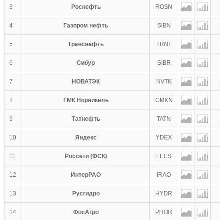
3
Роснефть
ROSN
4
Газпром нефть
SIBN
5
Транснефть
TRNF
6
Сибур
SIBR
7
НОВАТЭК
NVTK
8
ГМК Норникель
GMKN
9
Татнефть
TATN
10
Яндекс
YDEX
11
Россети (ФСК)
FEES
12
ИнтерРАО
IRAO
13
Русгидро
HYDR
14
ФосАгро
PHOR