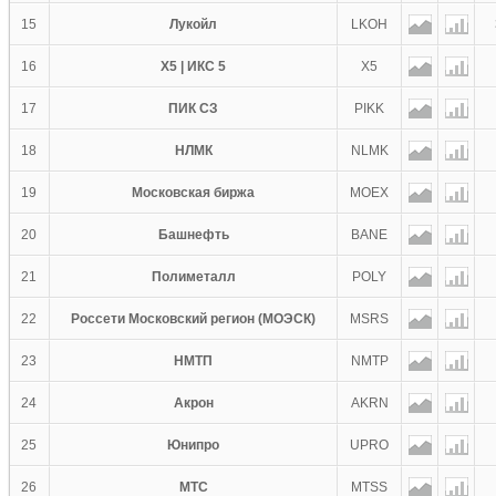
15
Лукойл
LKOH
16
X5 | ИКС 5
X5
17
ПИК СЗ
PIKK
18
НЛМК
NLMK
19
Московская биржа
MOEX
20
Башнефть
BANE
21
Полиметалл
POLY
22
Россети Московский регион (МОЭСК)
MSRS
23
НМТП
NMTP
24
Акрон
AKRN
25
Юнипро
UPRO
26
МТС
MTSS