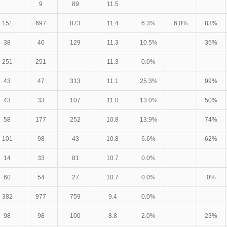
9
89
11.5
151
697
873
11.4
6.3%
6.0%
83%
38
40
129
11.3
10.5%
35%
251
251
11.3
0.0%
43
47
313
11.1
25.3%
99%
43
33
107
11.0
13.0%
50%
58
177
252
10.8
13.9%
74%
101
98
43
10.8
6.6%
62%
14
33
81
10.7
0.0%
60
54
27
10.7
0.0%
0%
382
977
759
9.4
0.0%
98
98
100
8.8
2.0%
23%