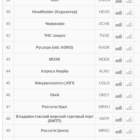
38
ОВК
UWGN
39
HeadHunter (Хэдхантер)
HEAD
40
Черкизово
GCHE
41
ТНС энерго
TNSE
42
Русагро (old: AGRO)
RAGR
43
МОЭК
MOEK
44
Алроса Нюрба
ALNU
45
Южуралзолото | ЮГК
UGLD
46
Окей
OKEY
47
Россети Урал
MRKU
Владивостокский морской торговый порт
48
VMTP
(ВМТП)
49
Россети Центр
MRKC