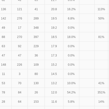
62
41
65
21.7
0.0%
136
121
41
20.8
16.2%
113%
142
276
289
19.5
6.8%
50%
49
17
348
19.2
0.0%
88
270
397
18.5
18.0%
81%
63
92
229
17.9
0.0%
47
47
36
17.3
0.0%
148
226
109
15.2
0.0%
11
3
80
14.5
0.0%
53
70
130
13.2
10.0%
41%
78
84
26
12.0
54.2%
351%
28
64
153
11.6
5.8%
14%