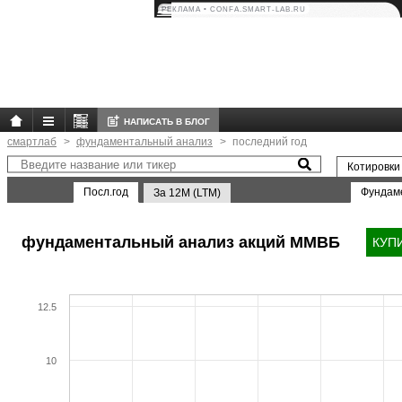
РЕКЛАМА • CONFA.SMART-LAB.RU
НАПИСАТЬ В БЛОГ
смартлаб
фундаментальный анализ
последний год
Котировки
Посл.год
Фундам
За 12M (LTM)
фундаментальный анализ акций ММВБ
КУП
12.5
10