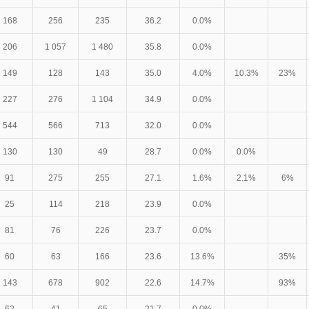
168
256
235
36.2
0.0%
206
1 057
1 480
35.8
0.0%
149
128
143
35.0
4.0%
10.3%
23%
227
276
1 104
34.9
0.0%
544
566
713
32.0
0.0%
130
130
49
28.7
0.0%
0.0%
91
275
255
27.1
1.6%
2.1%
6%
25
114
218
23.9
0.0%
81
76
226
23.7
0.0%
60
63
166
23.6
13.6%
35%
143
678
902
22.6
14.7%
93%