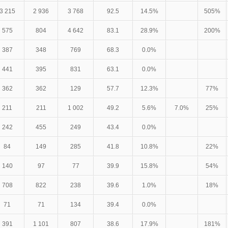
3 215
2 936
3 768
92.5
14.5%
505%
575
804
4 642
83.1
28.9%
200%
387
348
769
68.3
0.0%
441
395
831
63.1
0.0%
362
362
129
57.7
12.3%
77%
211
211
1 002
49.2
5.6%
7.0%
25%
242
455
249
43.4
0.0%
84
149
285
41.8
10.8%
22%
140
97
77
39.9
15.8%
54%
708
822
238
39.6
1.0%
18%
71
71
134
39.4
0.0%
391
1 101
807
38.6
17.9%
181%