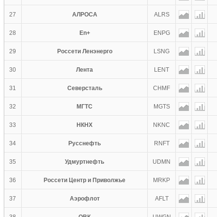
27
АЛРОСА
ALRS
28
En+
ENPG
29
Россети Ленэнерго
LSNG
30
Лента
LENT
31
Северсталь
CHMF
32
МГТС
MGTS
33
НКНХ
NKNC
34
Русснефть
RNFT
35
Удмуртнефть
UDMN
36
Россети Центр и Приволжье
MRKP
37
Аэрофлот
AFLT