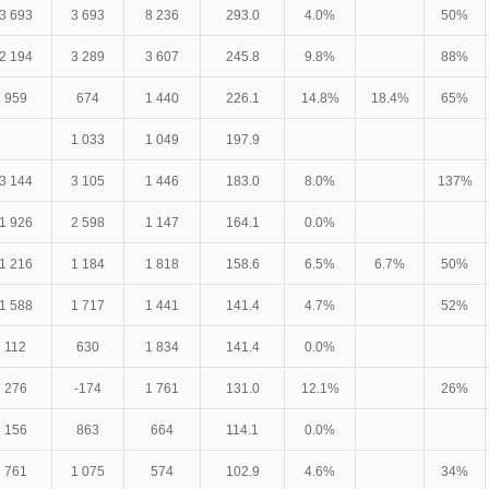
3 693
3 693
8 236
293.0
4.0%
50%
2 194
3 289
3 607
245.8
9.8%
88%
959
674
1 440
226.1
14.8%
18.4%
65%
1 033
1 049
197.9
3 144
3 105
1 446
183.0
8.0%
137%
1 926
2 598
1 147
164.1
0.0%
1 216
1 184
1 818
158.6
6.5%
6.7%
50%
1 588
1 717
1 441
141.4
4.7%
52%
112
630
1 834
141.4
0.0%
276
-174
1 761
131.0
12.1%
26%
156
863
664
114.1
0.0%
761
1 075
574
102.9
4.6%
34%