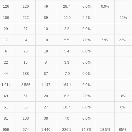
126
126
49
28.7
0.0%
0.0%
186
212
89
-52.0
6.2%
-22%
29
37
10
2.2
0.0%
17
-4
10
5.5
7.0%
7.9%
22%
6
20
18
5.4
0.0%
22
15
8
3.3
0.0%
44
188
87
-7.9
0.0%
1 914
2 586
1 147
164.1
0.0%
49
51
20
6.3
2.0%
16%
61
55
27
10.7
0.0%
0%
81
103
38
7.0
0.0%
959
674
1 440
226.1
14.8%
18.5%
65%