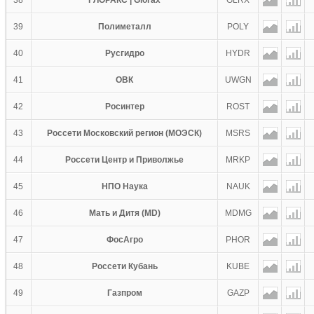
38
ГЛОРАКС | Glorax
GLRX
39
Полиметалл
POLY
40
Русгидро
HYDR
41
ОВК
UWGN
42
Росинтер
ROST
43
Россети Московский регион (МОЭСК)
MSRS
44
Россети Центр и Приволжье
MRKP
45
НПО Наука
NAUK
46
Мать и Дитя (MD)
MDMG
47
ФосАгро
PHOR
48
Россети Кубань
KUBE
49
Газпром
GAZP