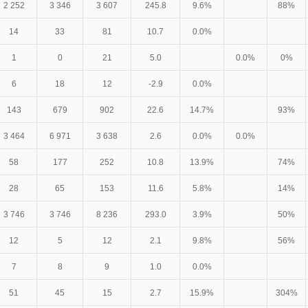
2 252
3 346
3 607
245.8
9.6%
88%
14
33
81
10.7
0.0%
1
0
21
5.0
0.0%
0%
6
18
12
-2.9
0.0%
143
679
902
22.6
14.7%
93%
3 464
6 971
3 638
2.6
0.0%
0.0%
58
177
252
10.8
13.9%
74%
28
65
153
11.6
5.8%
14%
3 746
3 746
8 236
293.0
3.9%
50%
12
5
12
2.1
9.8%
56%
7
8
9
1.0
0.0%
51
45
15
2.7
15.9%
304%