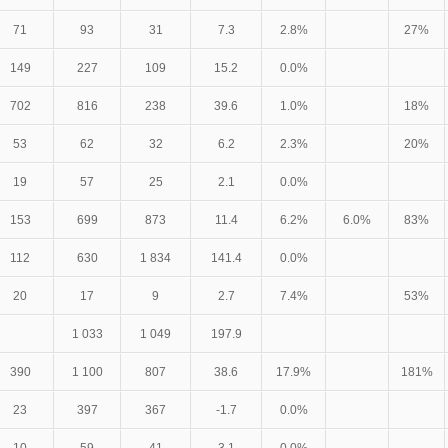
71
93
31
7.3
2.8%
27%
149
227
109
15.2
0.0%
702
816
238
39.6
1.0%
18%
53
62
32
6.2
2.3%
20%
19
57
25
2.1
0.0%
153
699
873
11.4
6.2%
6.0%
83%
112
630
1 834
141.4
0.0%
20
17
9
2.7
7.4%
53%
1 033
1 049
197.9
390
1 100
807
38.6
17.9%
181%
23
397
367
-1.7
0.0%