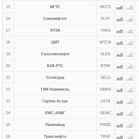
15
МГТС
MGTS
16
Совкомфлот
FLOT
17
ЯТЭК
YAKG
18
ЦМТ
WTCM
19
Сахалинэнерго
SLEN
20
B2B-РТС
BTBR
21
Селигдар
SELG
22
ГМК Норникель
GMKN
23
Группа Астра
ASTR
24
ЕМС | ЮМГ
GEMC
25
Промомед
PRMD
26
Транснефть
TRNF