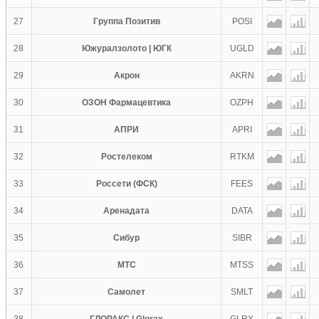
27
Группа Позитив
POSI
28
Южуралзолото | ЮГК
UGLD
29
Акрон
AKRN
30
ОЗОН Фармацевтика
OZPH
31
АПРИ
APRI
32
Ростелеком
RTKM
33
Россети (ФСК)
FEES
34
Аренадата
DATA
35
Сибур
SIBR
36
МТС
MTSS
37
Самолет
SMLT