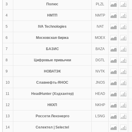
3
Полюс
PLZL
4
НМТП
NMTP
5
IVA Technologies
IVAT
6
Московская биржа
MOEX
7
БАЗИС
BAZA
8
Цифровые привычки
DGTL
9
НОВАТЭК
NVTK
10
Славнефть-ЯНОС
JNOS
11
HeadHunter (Хэдхантер)
HEAD
12
НКХП
NKHP
13
Россети Ленэнерго
LSNG
14
Селектел | Selectel