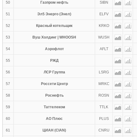
50
Газпром нефть
SIBN
51
Эл5 Энерго (Энел)
ELFV
52
Красный котельщик
KRKO
53
Вуш Холдинг | WHOOSH
WUSH
54
Аэрофлот
AFLT
55
РЖД
56
ЛСР Группа
LSRG
57
Россети Центр
MRKC
58
Роснефть
ROSN
59
Таттелеком
TTLK
60
АО Плюс
PLUS
61
ЦИАН (CIAN)
CNRU