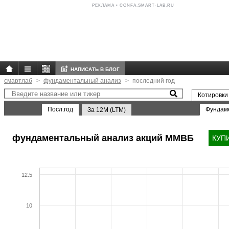
РЕКЛАМА • CONFA.SMART-LAB.RU
НАПИСАТЬ В БЛОГ
смартлаб
фундаментальный анализ
последний год
Котировки
Посл.год
Фундам
За 12M (LTM)
фундаментальный анализ акций ММВБ
КУП
12.5
10