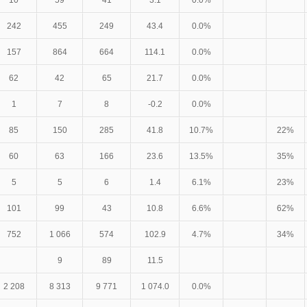
10
59
41
3.1
0.0%
242
455
249
43.4
0.0%
157
864
664
114.1
0.0%
62
42
65
21.7
0.0%
1
7
8
-0.2
0.0%
85
150
285
41.8
10.7%
22%
60
63
166
23.6
13.5%
35%
5
5
6
1.4
6.1%
23%
101
99
43
10.8
6.6%
62%
752
1 066
574
102.9
4.7%
34%
9
89
11.5
2 208
8 313
9 771
1 074.0
0.0%