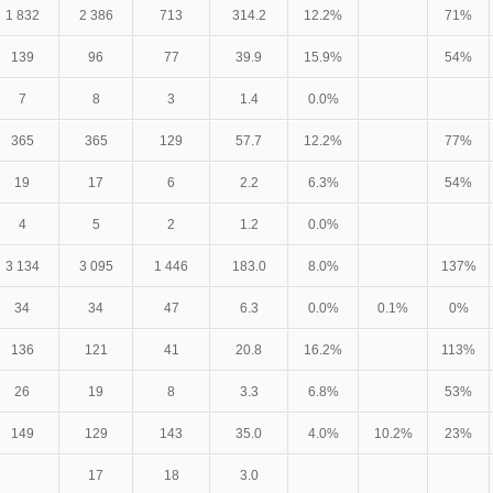
1 832
2 386
713
314.2
12.2%
71%
139
96
77
39.9
15.9%
54%
7
8
3
1.4
0.0%
365
365
129
57.7
12.2%
77%
19
17
6
2.2
6.3%
54%
4
5
2
1.2
0.0%
3 134
3 095
1 446
183.0
8.0%
137%
34
34
47
6.3
0.0%
0.1%
0%
136
121
41
20.8
16.2%
113%
26
19
8
3.3
6.8%
53%
149
129
143
35.0
4.0%
10.2%
23%
17
18
3.0