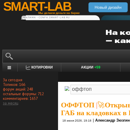
SMART-LAB
Новый дизайн
Мы делаем деньги на бирже
РЕКЛАМА • CONFA.SMART-LAB.RU
КОТИРОВКИ
АКЦИИ
+59
За сегодня
Топиков: 166
форум акций: 248
остальные форумы: 712
комментариев: 1657
за месяц
ОФФТОП
|
🚀Открыв
ГАБ на кладовках в 
|
Александр Зюзгин
18 июня 2026, 19:18