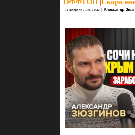
ОФФТОП
|
Скоро но
|
Александр Зюз
01 февраля 2025, 11:32