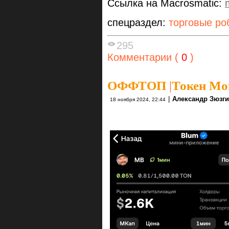
Ссылка на Macrosmatic:
спецраздел:
торговые ро
295
Комментарии (
0
)
ОФФТОП
|
Токен Mo
|
Александр Зюзг
18 ноября 2024, 22:44