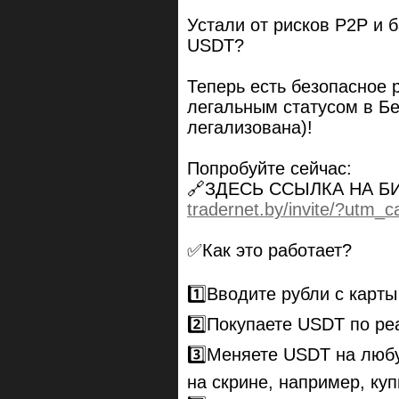
Устали от рисков P2P и 
USDT?
Теперь есть безопасное 
легальным статусом в Бе
легализована)!
Попробуйте сейчас:
🔗ЗДЕСЬ ССЫЛКА НА БИР
tradernet.by/invite/?utm
✅Как это работает?
1️⃣Вводите рубли с карты
2️⃣Покупаете USDT по ре
3️⃣Меняете USDT на любу
на скрине, например, куп