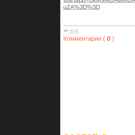
uZA%3D%3D
305
Комментарии (
0
)