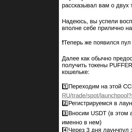
рассказывал вам о двух 
Надеюсь, вы успели восп
вполне себе прилично н
❗️Теперь же появился пу
Далее как обычно предо
получить токены PUFFER 
кошельке:
1️⃣Переходим на этой 
RU/trade/spot/launchpool
2️⃣Регистрируемся в лау
3️⃣Вносим USDT (в этом 
именно в нем)
4️⃣Через 3 дня лаунчпул