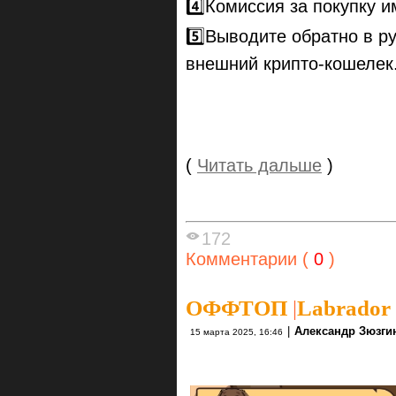
4️⃣Комиссия за покупку и
5️⃣Выводите обратно в р
внешний крипто-кошелек
(
Читать дальше
)
172
Комментарии (
0
)
ОФФТОП
|
Labrador
|
Александр Зюзги
15 марта 2025, 16:46