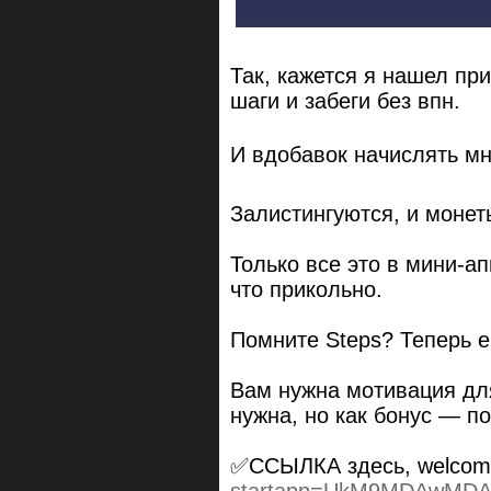
Так, кажется я нашел пр
шаги и забеги без впн.
И вдобавок начислять мн
Залистингуются, и монет
Только все это в мини-a
что прикольно.
Помните Steps? Теперь е
Вам нужна мотивация для
нужна, но как бонус — по
✅ССЫЛКА здесь, welco
startapp=UkM9MDAwMD