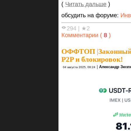
(
Читать дальше
)
обсудить на форуме:
Инв
294
|
★2
Комментарии (
8
)
ОФФТОП
|
Законный 
P2P и блокировок!
|
Александр Зюзг
04 августа 2025, 08:24