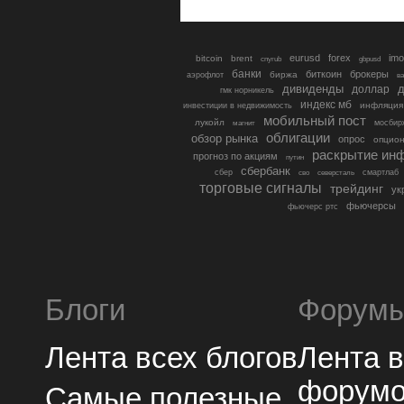
eurusd
forex
imo
bitcoin
brent
cnyrub
gbpusd
банки
биткоин
брокеры
биржа
аэрофлот
в
дивиденды
доллар
д
гмк норникель
индекс мб
инфляция
инвестиции в недвижимость
мобильный пост
лукойл
мосбир
магнит
облигации
обзор рынка
опрос
опцио
раскрытие ин
прогноз по акциям
путин
сбербанк
сбер
северсталь
смартлаб
сво
торговые сигналы
трейдинг
ук
фьючерсы
фьючерс ртс
Блоги
Форум
Лента всех блогов
Лента 
форум
Самые полезные