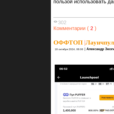
пользой использовать да
302
Комментарии (
2
)
ОФФТОП
|
Лаунчпул
|
Александр Зюзг
18 октября 2024, 08:06