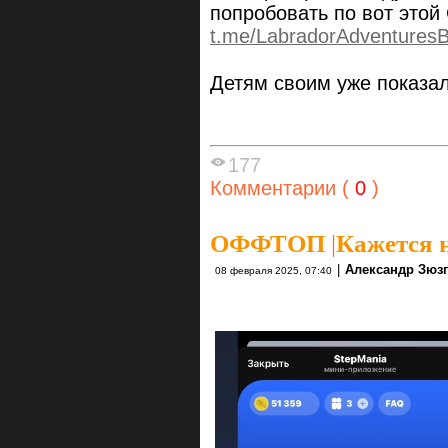
попробовать по вот это
t.me/LabradorAdventures
Детям своим уже показал
177
Комментарии (
0
)
ОФФТОП
|
Кажется 
|
Александр Зюз
08 февраля 2025, 07:40