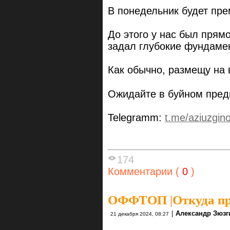
В понедельник будет пре
До этого у нас был прям
задал глубокие фундаме
Как обычно, размещу на
Ожидайте в буйном пред
Telegramm:
t.me/aziuzgin
174
Комментарии (
0
)
ОФФТОП
|
Откуда п
|
Александр Зюзг
21 декабря 2024, 08:27