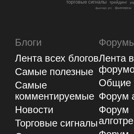
торговые сигналы
трейдинг
ук
фьючерсы
фьючерс ртс
Блоги
Форум
Лента всех блогов
Лента 
форум
Самые полезные
Общие
Самые
комментируемые
Форум 
Новости
Форум
алготре
Торговые сигналы