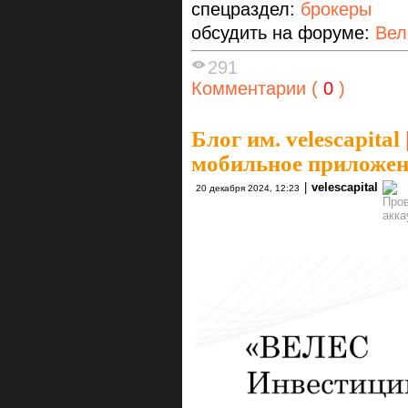
спецраздел:
брокеры
обсудить на форуме:
Вел
291
Комментарии (
0
)
Блог им. velescapital
мобильное приложе
|
velescapital
20 декабря 2024, 12:23