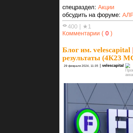
спецраздел:
Акции
обсудить на форуме:
АЛ
400
|
★1
Комментарии (
0
)
Блог им. velescapital
результаты (4К23 
|
velescapital
29 февраля 2024, 11:35