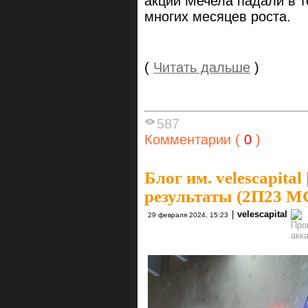
акции Мечела падали в т
многих месяцев роста.
(
Читать дальше
)
587
Комментарии (
0
)
Блог им. velescapital
результаты (2П23 
|
velescapital
29 февраля 2024, 15:23