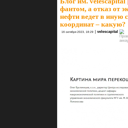
Блог им. velescapital
фантом, а отказ от 
нефти ведет в иную 
координат – какую?
|
velescapital
16 октября 2023, 18:29