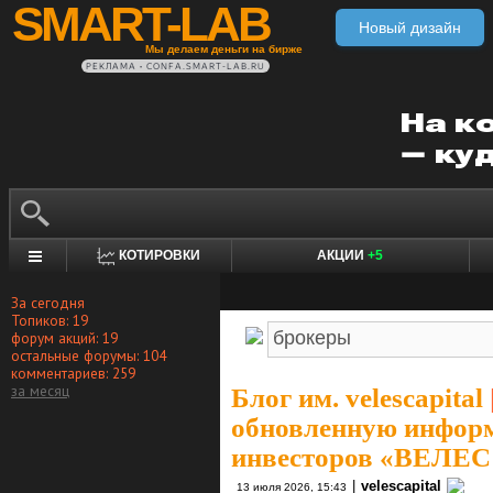
SMART-LAB
Новый дизайн
Мы делаем деньги на бирже
РЕКЛАМА • CONFA.SMART-LAB.RU
КОТИРОВКИ
АКЦИИ
+5
За сегодня
Топиков: 19
форум акций: 19
остальные форумы: 104
комментариев: 259
за месяц
Блог им. velescapital
обновленную инфор
инвесторов «ВЕЛЕС
|
velescapital
13 июля 2026, 15:43