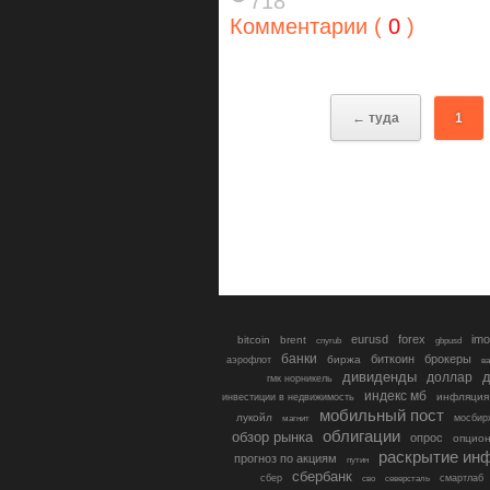
718
Комментарии (
0
)
← туда
1
eurusd
forex
imo
bitcoin
brent
cnyrub
gbpusd
банки
биткоин
брокеры
биржа
аэрофлот
в
дивиденды
доллар
д
гмк норникель
индекс мб
инфляция
инвестиции в недвижимость
мобильный пост
лукойл
мосбир
магнит
облигации
обзор рынка
опрос
опцио
раскрытие ин
прогноз по акциям
путин
сбербанк
сбер
северсталь
смартлаб
сво