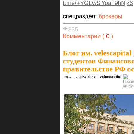
t.me/+YGLwSiYoah9hNjk6
спецраздел:
брокеры
335
Комментарии (
0
)
Блог им. velescapital
студентов Финансово
правительстве РФ о
|
velescapital
28 марта 2024, 16:12