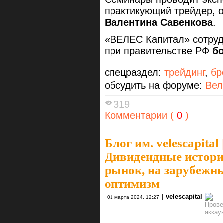
практикующий трейдер, 
Валентина Савенкова
.
«ВЕЛЕС Капитал» сотруд
при правительстве РФ
бо
спецраздел:
трейдинг
,
бр
обсудить на форуме:
Вел
319
Комментарии (
0
)
Блог им. velescapital
Дивидендные истори
рынок, на зарубежн
оптимизм
|
velescapital
01 марта 2024, 12:27