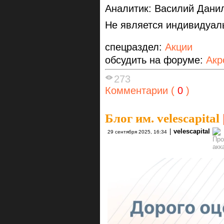
Аналитик: Василий Дани
Не является индивидуал
спецраздел:
Акции
обсудить на форуме:
Акр
273
Комментарии (
0
)
Блог им. velescapital
|
velescapital
29 сентября 2025, 16:34