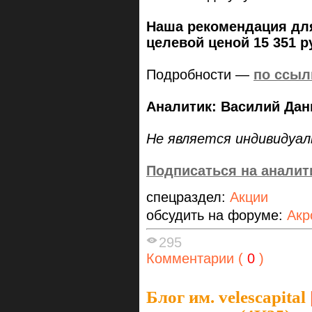
Наша рекомендация для
целевой ценой 15 351 р
Подробности —
по ссыл
Аналитик: Василий Да
Не является индивидуал
Подписаться на аналит
спецраздел:
Акции
обсудить на форуме:
Акр
295
Комментарии (
0
)
Блог им. velescapital