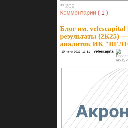
209
Комментарии (
1
)
Блог им. velescapital
результаты (2К25) 
аналитик ИК "ВЕЛЕ
|
velescapital
15 июля 2025, 13:31