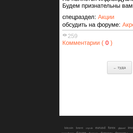
Будем признательны вам
спецраздел:
Акции
обсудить на форуме:
Акр
259
Комментарии (
0
)
← туда
eurusd
forex
imo
bitcoin
brent
cnyrub
gbpusd