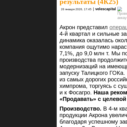
результаты (4К25)
|
velescapital
26 января 2026, 17:45
Акрон представил
опера
4-й квартал и сильные за
динамика оказалась около
компания ощутимо нарас
7,1%, до 9,0 млн т. Мы по
производства продолжитс
модернизаций на имеющи
запуску Талицкого ГОКа.
из самых дорогих россий
химпрома, торгуясь с сущ
и к Фосагро.
Наша реком
«Продавать» с целевой 
Производство.
В 4-м кв
продукции Акрона увеличил
благодаря успешному за