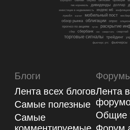
банки
биткоин
брокеры
биржа
аэрофлот
в
дивиденды
доллар
д
гмк норникель
индекс мб
инфляция
инвестиции в недвижимость
мобильный пост
лукойл
мосбир
магнит
облигации
обзор рынка
опрос
опцио
раскрытие ин
прогноз по акциям
путин
сбербанк
сбер
северсталь
смартлаб
сво
торговые сигналы
трейдинг
ук
фьючерсы
фьючерс ртс
Блоги
Форум
Лента всех блогов
Лента 
форум
Самые полезные
Общие
Самые
комментируемые
Форум 