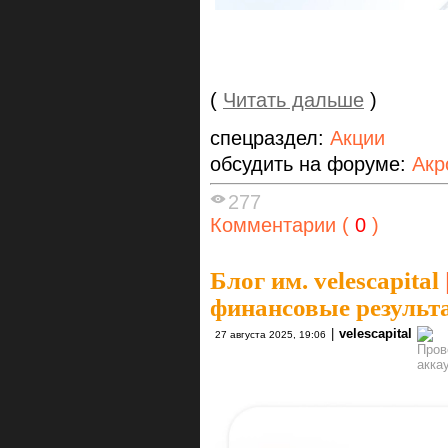
(
Читать дальше
)
спецраздел:
Акции
обсудить на форуме:
Акр
277
Комментарии (
0
)
Блог им. velescapital
финансовые результа
|
velescapital
27 августа 2025, 19:06