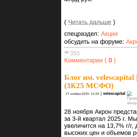
(
Читать дальше
)
спецраздел:
Акции
обсудить на форуме:
Акр
355
Комментарии (
0
)
Блог им. velescapital
(3К25 МСФО)
|
velescapital
27 ноября 2025, 13:20
28 ноября Акрон предст
за 3-й квартал 2025 г. 
увеличится на 13,7% г/г,
высоких цен и объемов 