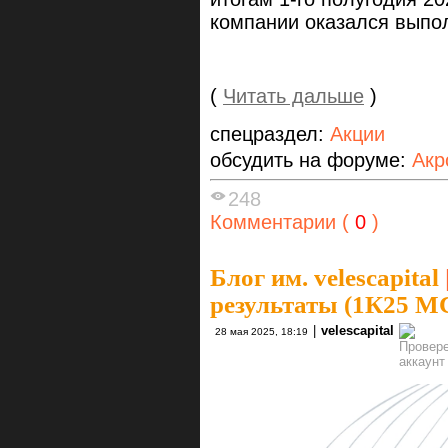
компании оказался выпо
(
Читать дальше
)
спецраздел:
Акции
обсудить на форуме:
Акр
248
Комментарии (
0
)
Блог им. velescapital
результаты (1К25 
|
velescapital
28 мая 2025, 18:19