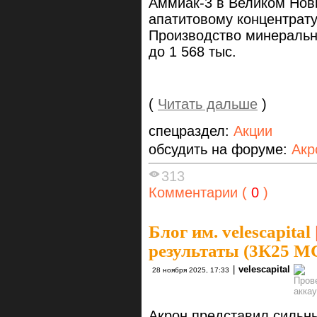
Аммиак-3 в Великом Нов
апатитовому концентрат
Производство минеральны
до 1 568 тыс.
(
Читать дальше
)
спецраздел:
Акции
обсудить на форуме:
Акр
313
Комментарии (
0
)
Блог им. velescapital
результаты (3К25 
|
velescapital
28 ноября 2025, 17:33
Акрон представил силь