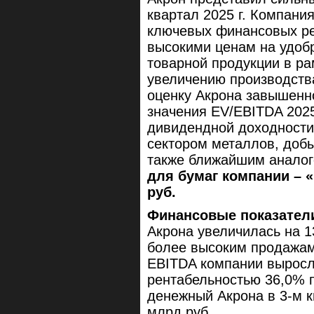
квартал 2025 г. Компани
ключевых финансовых ре
высокими ценам на удоб
товарной продукции в ра
увеличению производств
оценку Акрона завышенн
значения EV/EBITDA 2025
дивидендной доходности 
сектором металлов, доб
также ближайшим анало
для бумаг компании – «
руб.
Финансовые показател
Акрона увеличилась на 13
более высоким продажам
EBITDA компании выросла 
рентабельностью 36,0% 
денежный Акрона в 3-м кв
млрд руб.