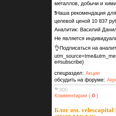
металлов, добычи и хим
❗️Наша рекомендация для
целевой ценой 10 837 ру
Аналитик: Василий Дани
Не является индивидуал
👌Подписаться на аналитик
utm_source=tme&utm_med
e#subscribe)
спецраздел:
Акции
обсудить на форуме:
Акр
300
Комментарии (
0
)
Блог им. velescapital