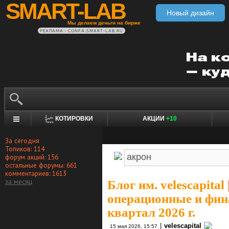
SMART-LAB
Новый дизайн
Мы делаем деньги на бирже
РЕКЛАМА • CONFA.SMART-LAB.RU
КОТИРОВКИ
АКЦИИ
+10
За сегодня
Топиков: 114
форум акций: 156
остальные форумы: 661
комментариев: 1613
за месяц
Блог им. velescapital
операционные и фина
квартал 2026 г.
|
velescapital
15 мая 2026, 15:57