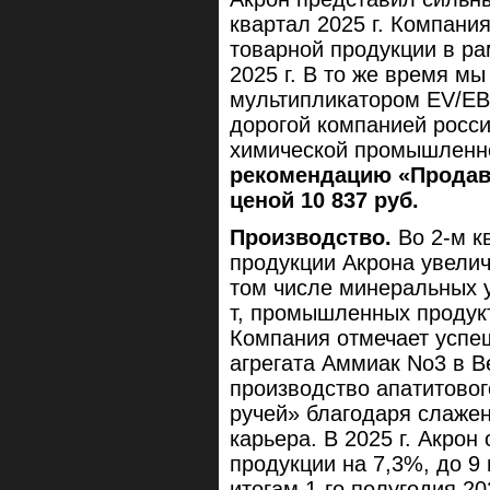
квартал 2025 г. Компани
товарной продукции в ра
2025 г. В то же время мы
мультипликатором EV/EB
дорогой компанией росси
химической промышленн
рекомендацию «Продава
ценой 10 837 руб.
Производство.
Во 2-м кв
продукции Акрона увеличил
том числе минеральных уд
т, промышленных продукто
Компания отмечает успе
агрегата Аммиак No3 в В
производство апатитово
ручей» благодаря слажен
карьера. В 2025 г. Акрон
продукции на 7,3%, до 9
итогам 1-го полугодия 2