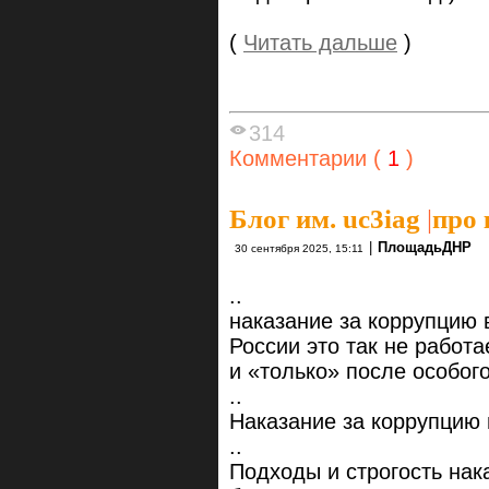
(
Читать дальше
)
314
Комментарии (
1
)
Блог им. uc3iag
|
про 
|
ПлощадьДНР
30 сентября 2025, 15:11
..
наказание за коррупцию 
России это так не работае
и «только» после особог
..
Наказание за коррупцию 
..
Подходы и строгость нак