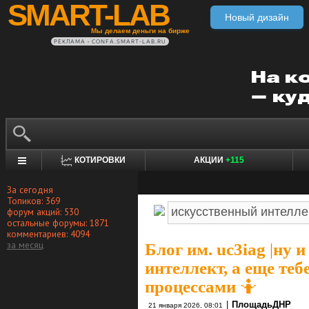
SMART-LAB
Новый дизайн
Мы делаем деньги на бирже
РЕКЛАМА • CONFA.SMART-LAB.RU
КОТИРОВКИ
АКЦИИ
+115
За сегодня
Топиков: 369
форум акций: 530
остальные форумы: 1871
комментариев: 4094
за месяц
Блог им. uc3iag
|
ну и
интеллект, а еще теб
процессами 🤷
|
ПлощадьДНР
21 января 2026, 08:01