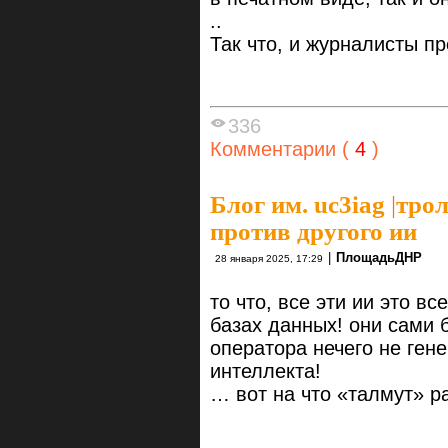
..
Так что, и журналисты п
336
Комментарии (
4
)
Блог им. uc3iag
|
трол
против другого ии
|
ПлощадьДНР
28 января 2025, 17:29
то что, все эти ии это 
базах данных! они сами 
оператора нечего не гене
интеллекта!
… вот на что «талмут» р