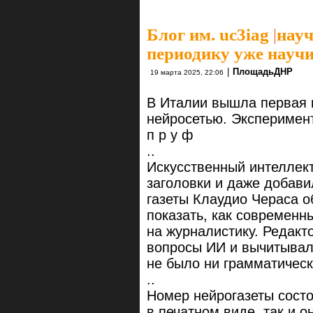
Блог им. uc3iag
|
науч
периодику уже науч
|
ПлощадьДНР
19 марта 2025, 22:06
В Италии вышла первая 
нейросетью. Эксперимент 
п р у ф
..
Искусственный интеллект
заголовки и даже добави
газеты Клаудио Чераса о
показать, как современн
на журналистику. Редакт
вопросы ИИ и вычитывали
не было ни грамматическ
..
Номер нейрогазеты состо
в печатном виде, так и о