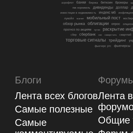
банки
биткоин
брокеры
биржа
аэрофлот
в
дивиденды
доллар
д
гмк норникель
индекс мб
инфляция
инвестиции в недвижимость
мобильный пост
лукойл
мосбир
магнит
облигации
обзор рынка
опрос
опцио
раскрытие ин
прогноз по акциям
путин
сбербанк
сбер
северсталь
смартлаб
сво
торговые сигналы
трейдинг
ук
фьючерсы
фьючерс ртс
Блоги
Форум
Лента всех блогов
Лента 
форум
Самые полезные
Общие
Самые