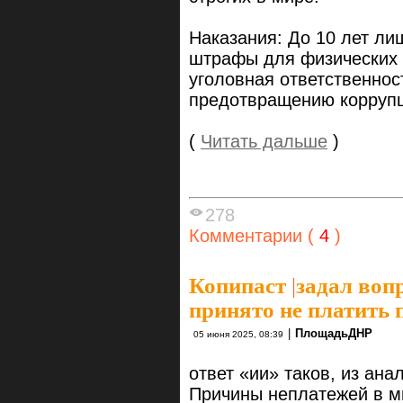
Наказания: До 10 лет л
штрафы для физических 
уголовная ответственнос
предотвращению коррупц
(
Читать дальше
)
278
Комментарии (
4
)
Копипаст
|
задал воп
принято не платить 
|
ПлощадьДНР
05 июня 2025, 08:39
ответ «ии» таков, из ана
Причины неплатежей в м