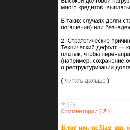
Высокой долговой нагруз
много кредитов, выплаты
В таких случаях долги с
погашения) или безнадеж
2. Стратегические причи
Технический дефолт — к
платеж, чтобы перенапр
(например, сохранение о
о реструктуризации долга
(
Читать дальше
)
268
Комментарии (
2
)
Блог им. uc3iag
|
ии, 