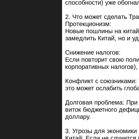
способности) уже обогна
2. Что может сделать Тр
Протекционизм:
Новые пошлины на китайс
замедлить Китай, но и у
Снижение налогов:
Если повторит свою поли
корпоративных налогов),
Конфликт с союзниками:
это может ослабить гло
Долговая проблема: При 
виток бюджетного дефиц
доллару.
3. Угрозы для экономик
Китай: Если не случится 