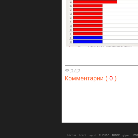
342
Комментарии (
0
)
eurusd
forex
imo
bitcoin
brent
cnyrub
gbpusd