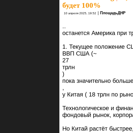
будет 100%
|
ПлощадьДНР
10 апреля 2025, 19:52
..
останется Америка при т
1. Текущее положение 
ВВП США (~
27
трлн
)
пока значительно больш
,
у Китая ( 18 трлн по рын
Технологическое и фина
фондовый рынок, корпорац
Но Китай растёт быстрее