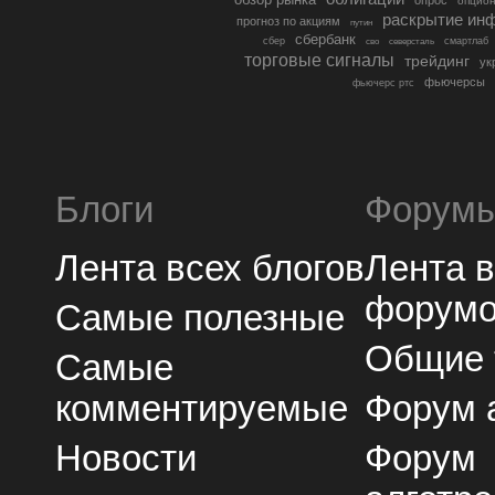
опцио
раскрытие ин
прогноз по акциям
путин
сбербанк
сбер
северсталь
смартлаб
сво
торговые сигналы
трейдинг
ук
фьючерсы
фьючерс ртс
Блоги
Форум
Лента всех блогов
Лента 
форум
Самые полезные
Общие
Самые
комментируемые
Форум 
Новости
Форум