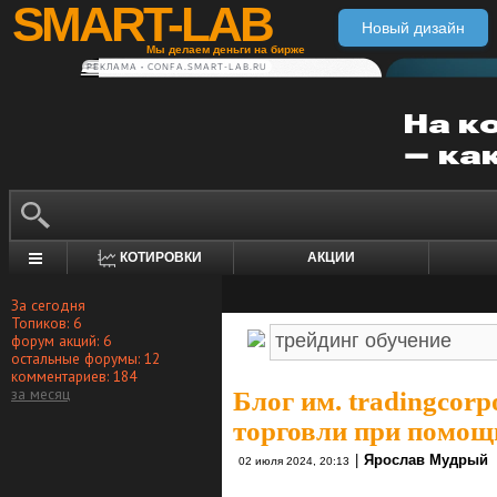
SMART-LAB
Новый дизайн
Мы делаем деньги на бирже
РЕКЛАМА • CONFA.SMART-LAB.RU
КОТИРОВКИ
АКЦИИ
За сегодня
Топиков: 6
форум акций: 6
остальные форумы: 12
комментариев: 184
за месяц
Блог им. tradingcorp
торговли при пом
|
Ярослав Мудрый
02 июля 2024, 20:13