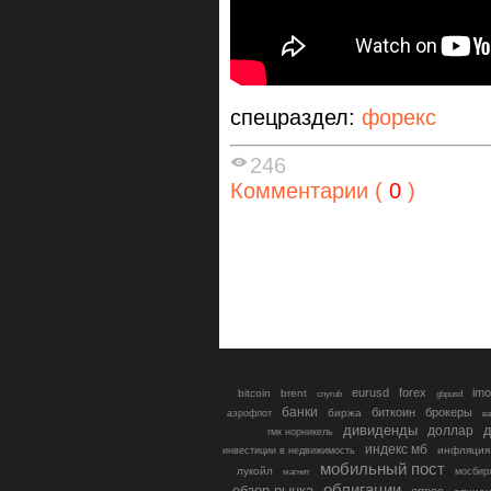
спецраздел:
форекс
246
Комментарии (
0
)
eurusd
forex
imo
bitcoin
brent
cnyrub
gbpusd
банки
биткоин
брокеры
биржа
аэрофлот
в
дивиденды
доллар
д
гмк норникель
индекс мб
инфляция
инвестиции в недвижимость
мобильный пост
лукойл
мосбир
магнит
облигации
обзор рынка
опрос