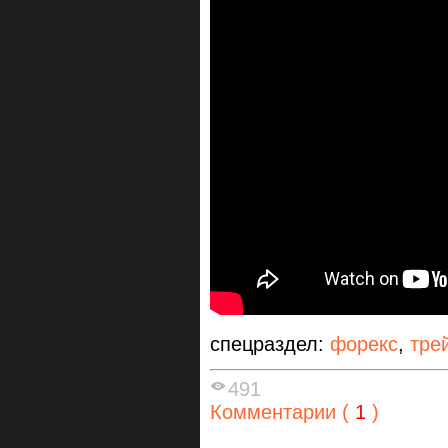
спецраздел:
форекс
,
тре
491
Комментарии (
1
)