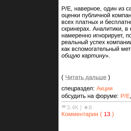
P/E, наверное, один из
оценки публичной компан
всех платных и бесплатн
скринерах. Аналитики, в 
намеренно игнорирует, п
реальный успех компании,
как вспомогательный мет
общую картину
».
(
Читать дальше
)
спецраздел:
Акции
обсудить на форуме:
P/E
3.4К
|
★8
Комментарии (
13
)