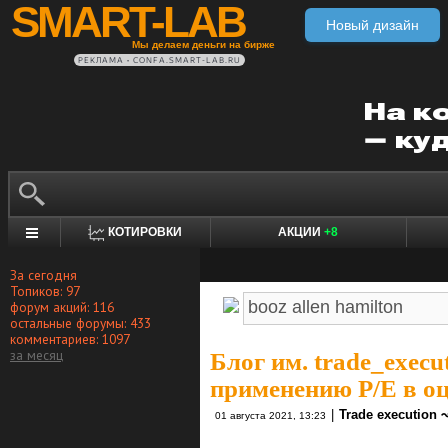
SMART-LAB
Новый дизайн
Мы делаем деньги на бирже
РЕКЛАМА • CONFA.SMART-LAB.RU
КОТИРОВКИ
АКЦИИ
+8
За сегодня
Топиков: 97
форум акций: 116
остальные форумы: 433
комментариев: 1097
за месяц
Блог им. trade_execu
применению P/E в о
|
Trade execution 
01 августа 2021, 13:23