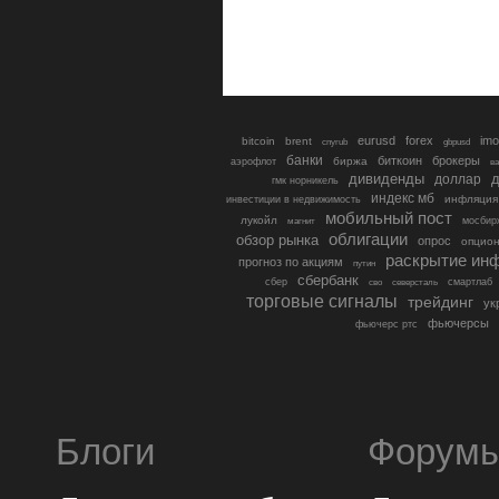
eurusd
forex
imo
bitcoin
brent
cnyrub
gbpusd
банки
биткоин
брокеры
биржа
аэрофлот
в
дивиденды
доллар
д
гмк норникель
индекс мб
инфляция
инвестиции в недвижимость
мобильный пост
лукойл
мосбир
магнит
облигации
обзор рынка
опрос
опцио
раскрытие ин
прогноз по акциям
путин
сбербанк
сбер
северсталь
смартлаб
сво
торговые сигналы
трейдинг
ук
фьючерсы
фьючерс ртс
Блоги
Форум