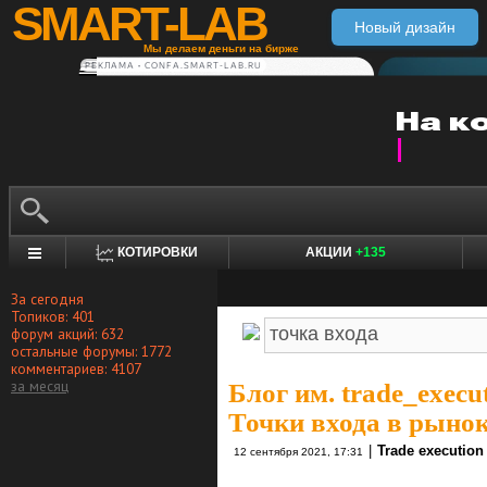
SMART-LAB
Новый дизайн
Мы делаем деньги на бирже
РЕКЛАМА • CONFA.SMART-LAB.RU
КОТИРОВКИ
АКЦИИ
+135
За сегодня
Топиков: 401
форум акций: 632
остальные форумы: 1772
комментариев: 4107
за месяц
Блог им. trade_execu
Точки входа в рыно
|
Trade execution
12 сентября 2021, 17:31