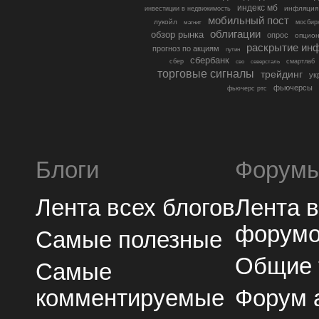
индекс мб
инфляция
инвестиции в недвижимость
мобильный пост
лукойл
мосбир
магнит
облигации
обзор рынка
опрос
опцио
раскрытие ин
прогноз по акциям
путин
сбербанк
сбер
северсталь
смартлаб
сво
торговые сигналы
трейдинг
ук
фьючерсы
фьючерс ртс
Блоги
Форум
Лента всех блогов
Лента 
форум
Самые полезные
Общие
Самые
комментируемые
Форум 