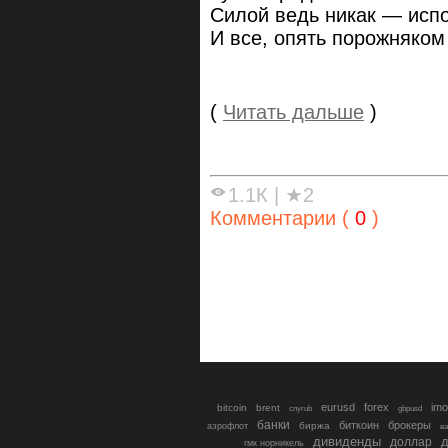
Силой ведь никак — исп
И все, опять порожняком 
(
Читать дальше
)
1.1К
|
★2
Комментарии (
0
)
eurusd
forex
imo
bitcoin
brent
cnyrub
gbpusd
банки
биткоин
брокеры
биржа
аэрофлот
в
дивиденды
доллар
д
гмк норникель