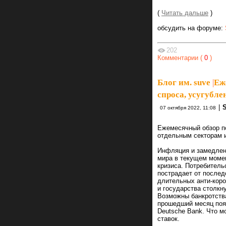
(
Читать дальше
)
обсудить на форуме:
202
Комментарии (
0
)
Блог им. suve
|
Еж
спроса, усугубле
|
07 октября 2022, 11:08
Ежемесячный обзор п
отдельным секторам 
Инфляция и замедлен
мира в текущем момен
кризиса. Потребитель
пострадает от послед
длительных анти-коро
и государства столкн
Возможны банкротства
прошедший месяц появ
Deutsche Bank. Что м
ставок.