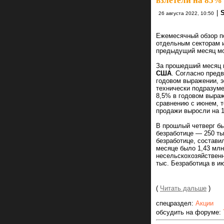
взлетели на 85%
|
26 августа 2022, 10:50
Ежемесячный обзор п
отдельным секторам и
предыдущий месяц мо
За прошедший месяц 
США
. Согласно предв
годовом выражении, э
технически подразуме
8,5% в годовом выра
сравнению с июнем, т
продажи выросли на 
В прошлый четверг бы
безработице — 250 ты
безработице, состави
месяце было 1,43 млн
несельскохозяйственн
тыс. Безработица в и
(
Читать дальше
)
спецраздел:
Акции
обсудить на форуме: