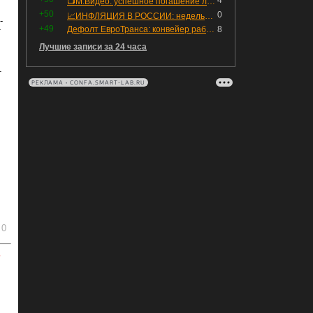
4
📺М.Видео: успешное погашение любимого флоатера
+50
0
📈ИНФЛЯЦИЯ В РОССИИ: недельная дефляция, но в годовом выражении рост 😢
-
+49
Дефолт ЕвроТранса: конвейер работает исправно
8
т
Лучшие записи за 24 часа
т
РЕКЛАМА • CONFA.SMART-LAB.RU
0
ь