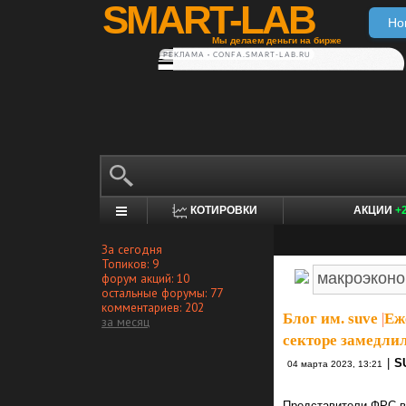
SMART-LAB
Но
Мы делаем деньги на бирже
РЕКЛАМА • CONFA.SMART-LAB.RU
КОТИРОВКИ
АКЦИИ
+
За сегодня
Топиков: 9
форум акций: 10
остальные форумы: 77
комментариев: 202
Блог им. suve
|
Еж
за месяц
секторе замедлил
|
S
04 марта 2023, 13:21
Представители ФРС в