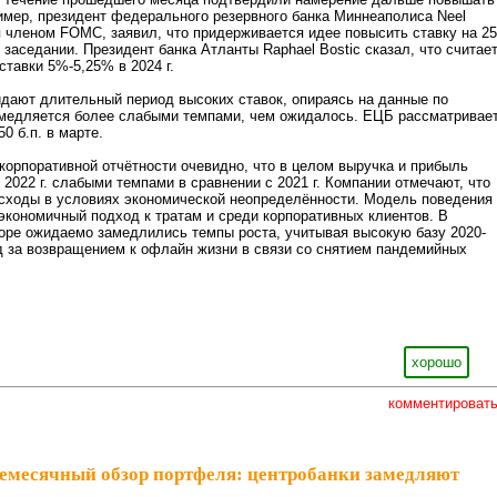
имер, президент федерального резервного банка Миннеаполиса Neel
 членом FOMC, заявил, что придерживается идее повысить ставку на 25
 заседании. Президент банка Атланты Raphael Bostic сказал, что считае
тавки 5%-5,25% в 2024 г.
дают длительный период высоких ставок, опираясь на данные по
амедляется более слабыми темпами, чем ожидалось. ЕЦБ рассматривае
0 б.п. в марте.
орпоративной отчётности очевидно, что в целом выручка и прибыль
 2022 г. слабыми темпами в сравнении с 2021 г. Компании отмечают, что
асходы в условиях экономической неопределённости. Модель поведения
экономичный подход к тратам и среди корпоративных клиентов. В
оре ожидаемо замедлились темпы роста, учитывая высокую базу 2020-
лед за возвращением к офлайн жизни в связи со снятием пандемийных
хорошо
комментироват
емесячный обзор портфеля: центробанки замедляют