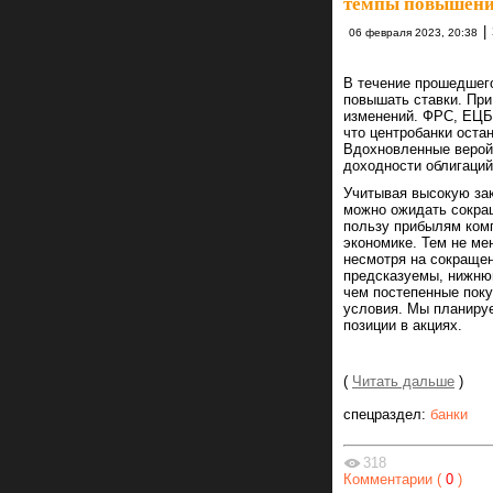
темпы повышени
|
06 февраля 2023, 20:38
В течение прошедшег
повышать ставки. При
изменений. ФРС, ЕЦБ 
что центробанки оста
Вдохновленные верой 
доходности облигаций
Учитывая высокую зак
можно ожидать сокращ
пользу прибылям комп
экономике. Тем не ме
несмотря на сокращен
предсказуемы, нижнюю
чем постепенные пок
условия. Мы планируе
позиции в акциях.
(
Читать дальше
)
спецраздел:
банки
318
Комментарии (
0
)