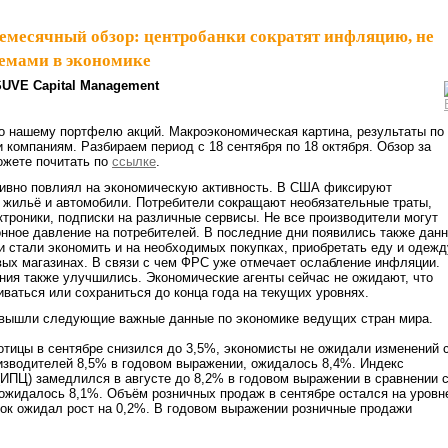
емесячный обзор: центробанки сократят инфляцию, не
лемами в экономике
SUVE Capital Management
о нашему портфелю акций. Макроэкономическая картина, результаты по
 компаниям. Разбираем период с 18 сентября по 18 октября. Обзор за
жете почитать по
ссылке
.
тивно повлиял на экономическую активность. В США фиксируют
 жильё и автомобили. Потребители сокращают необязательные траты,
ектроники, подписки на различные сервисы. Не все производители могут
нное давление на потребителей. В последние дни появились также дан
ли стали экономить и на необходимых покупках, приобретать еду и одежд
ых магазинах. В связи с чем ФРС уже отмечает ослабление инфляции.
ия также улучшились. Экономические агенты сейчас не ожидают, что
ваться или сохраниться до конца года на текущих уровнях.
вышли следующие важные данные по экономике ведущих стран мира.
ботицы в сентябре снизился до 3,5%, экономисты не ожидали изменений 
изводителей 8,5% в годовом выражении, ожидалось 8,4%. Индекс
(ИПЦ) замедлился в августе до 8,2% в годовом выражении в сравнении 
ожидалось 8,1%. Объём розничных продаж в сентябре остался на уровн
ынок ожидал рост на 0,2%. В годовом выражении розничные продажи