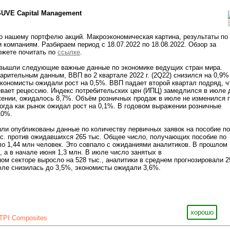
SUVE Capital Management
о нашему портфелю акций. Макроэкономическая картина, результаты по
 компаниям. Разбираем период с 18.07.2022 по 18.08.2022. Обзор за
жете почитать по
ссылке
.
вышли следующие важные данные по экономике ведущих стран мира.
арительным данным, ВВП во 2 квартале 2022 г. (2Q22) снизился на 0,9%
кономисты ожидали рост на 0,5%. ВВП падает второй квартал подряд, ч
вает рецессию. Индекс потребительских цен (ИПЦ) замедлился в июле 
жении, ожидалось 8,7%. Объём розничных продаж в июле не изменился 
огда как рынок ожидал рост на 0,1%. В годовом выражении розничные
10%.
ли опубликованы данные по количеству первичных заявок на пособие по
с. против ожидавшихся 265 тыс. Общее число, получающих пособие по
ло 1,44 млн человек. Это совпало с ожиданиями аналитиков. В прошлом
, а в начале июня 1,3 млн. В июле число занятых в
ом секторе выросло на 528 тыс., аналитики в среднем прогнозировали 2
юле снизилась до 3,5%, экономисты ожидали 3,6%.
хорошо
TPI Composites