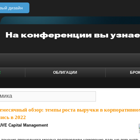
вый дизайн
2
ОБЛИГАЦИИ
БРО
емесячный обзор: темпы роста выручки в корпоративно
ись в 2022
UVE Capital Management
 течение прошедшего месяца подтвердили намерение дальше повышать