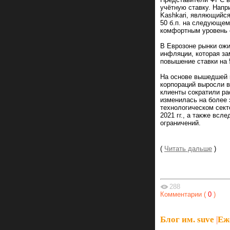
учётную ставку. Напр
Kashkari, являющийся
50 б.п. на следующем
комфортным уровень с
В Еврозоне рынки ожи
инфляции, которая з
повышение ставки на 5
На основе вышедшей к
корпораций выросли в
клиенты сократили р
изменилась на более 
технологическом сект
2021 гг., а также вс
ограничений.
(
Читать дальше
)
288
Комментарии (
0
)
Блог им. suve
|
Еж