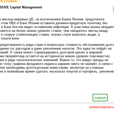
я ставок
SUVE Capital Management
о месяца мировые ЦБ, за исключением Банка Японии, продолжили
 этом НБК и Банк Японии оставили денежно-кредитную политику без
и Банк Англии видят ослабление инфляции. А участники рынка ожидают
новятся на более низких уровнях ставок, чем ожидалось месяц назад.
в скорую стабилизацию ставок, игроки стали выкупать акции, а
 пошли вниз.
редитованность ряда стран и возросшую стоимость обслуживания долга
ения гос.расходов и даже увеличение налогов. Это едва ли пойдёт на
аний. А также может спровоцировать долговой кризис в мировой
нее безработица остаётся на исторически низких уровнях повсеместно,
ия в ряде технологических компаний. Важно то, что макро тренды не
 точку графика фондового индекса заранее никто не назовёт, в связи с
упки необходимы долгосрочным инвесторам, несмотря на сложные
м в ближайшее время сделать несколько покупок в портфель, увеличив
хорошо
комментироват