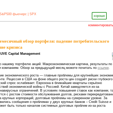
S&P500 фьючерс | SPX
хорошо
комментироват
емесячный обзор портфеля: падение потребительского
ние кризиса
SUVE Capital Management
о нашему портфелю акций. Макроэкономическая картина, результаты по
и компаниям. Обзор за предыдущий месяц можете почитать по
ссылке
.
ие экономического роста — главные проблемы для крупнейших экономи
те. Рецессия в США на фоне общего роста цен создаёт риски глубокого
ский спрос ослабевает. Еврозона в ближайшие кварталы серьёзно
ствий экономической войны с Россией. Китай замедляется из-за
навирусных ограничений. В условиях повышения ставок как компании, т
утся с ростом стоимости обслуживания долгов, рисками перекредитовани
 крупных корпораций, долговые проблемы на суверенном уровне. За
ились сообщения о проблемах у двух крупных банков – Credit Suisse и
ожет быть только началом системных долговых проблем из-за роста