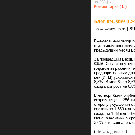
253
|
★1
Комментарии (
0
)
Блог им. suve
|
Еж
|
SU
29 июля 2022, 09:34
Ежемесячный обзор п
отдельным секторам и
предыдущий месяц мо
За прошедший месяц 
США
. Согласно уточн
годовом выражении, э
предварительным дан
цен (ИПЦ) ускорился 
8,8%. В мае было 8,6
ожидался рост на 0,8
В четверг были опубл
безработице — 256 ты
сторону ухудшения с 
составило 1,359 млн 
ожидали 1,38 млн. Чи
июне, аналитики в ср
3,6%, что совпало с 
(
Читать дальше
)