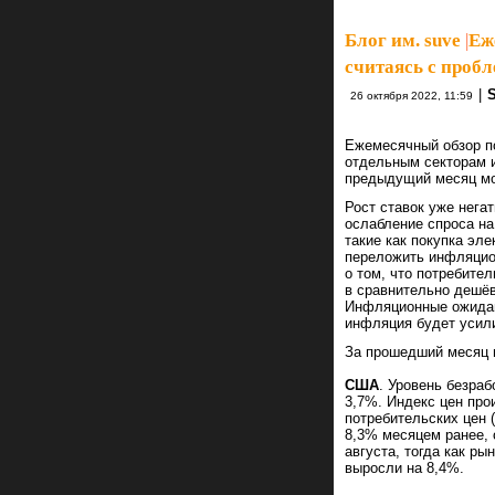
Блог им. suve
|
Еж
считаясь с проб
|
26 октября 2022, 11:59
Ежемесячный обзор п
отдельным секторам и
предыдущий месяц мо
Рост ставок уже нега
ослабление спроса на
такие как покупка эл
переложить инфляцио
о том, что потребите
в сравнительно дешёв
Инфляционные ожидан
инфляция будет усили
За прошедший месяц 
США
. Уровень безра
3,7%. Индекс цен про
потребительских цен 
8,3% месяцем ранее, 
августа, тогда как р
выросли на 8,4%.