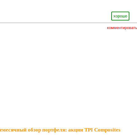
хорошо
комментироват
емесячный обзор портфеля: акции TPI Composites