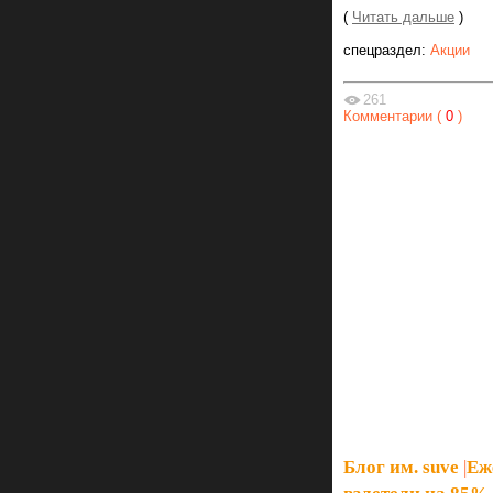
(
Читать дальше
)
спецраздел:
Акции
261
Комментарии (
0
)
Блог им. suve
|
Еж