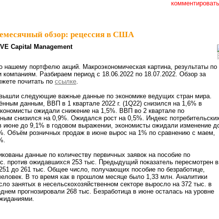
комментироват
емесячный обзор: рецессия в США
VE Capital Management
о нашему портфелю акций. Макроэкономическая картина, результаты по
 компаниям. Разбираем период с 18.06.2022 по 18.07.2022. Обзор за
жете почитать по
ссылке
.
вышли следующие важные данные по экономике ведущих стран мира.
ённым данным, ВВП в 1 квартале 2022 г. (1Q22) снизился на 1,6% в
кономисты ожидали снижение на 1,5%. ВВП во 2 квартале по
ным снизился на 0,9%. Ожидался рост на 0,5%. Индекс потребительски
в июне до 9,1% в годовом выражении, экономисты ожидали изменение д
%. Объём розничных продаж в июне вырос на 1% по сравнению с маем,
%.
икованы данные по количеству первичных заявок на пособие по
с. против ожидавшихся 253 тыс. Предыдущий показатель пересмотрен в
251 до 261 тыс. Общее число, получающих пособие по безработице,
человек. В то время как в прошлом месяце было 1,33 млн. Аналитики
сло занятых в несельскохозяйственном секторе выросло на 372 тыс. в
еднем прогнозировали 268 тыс. Безработица в июне осталась на уровне
ожиданиями.