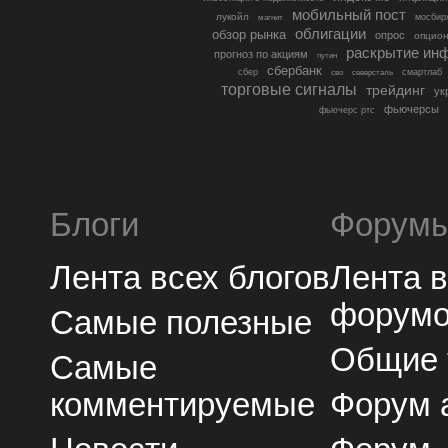
мобильный пост
лукойл
мосбир
магнит
облигации
обзор рынка
опрос
опцио
раскрытие ин
прогноз по акциям
путин
сбербанк
сбер
северсталь
смартлаб
сво
торговые сигналы
трейдинг
ук
фьючерсы
фьючерс ртс
Блоги
Форум
Лента всех блогов
Лента 
форум
Самые полезные
Общие
Самые
комментируемые
Форум 