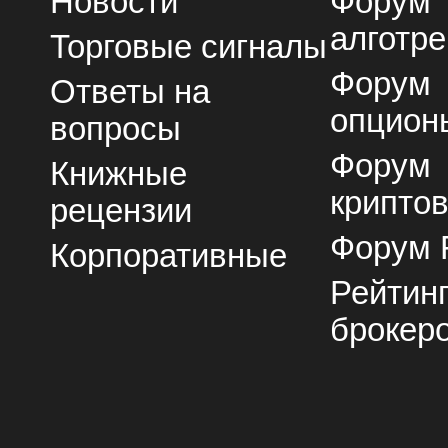
Новости
Форум
алготре
Торговые сигналы
Форум
Ответы на
опцион
вопросы
Форум
Книжные
крипто
рецензии
Форум 
Корпоративные
Рейтин
брокер