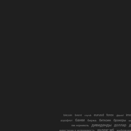
eurusd
forex
imo
bitcoin
brent
cnyrub
gbpusd
банки
биткоин
брокеры
биржа
аэрофлот
в
дивиденды
доллар
д
гмк норникель
индекс мб
инфляция
инвестиции в недвижимость