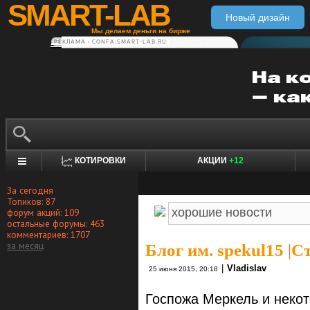
SMART-LAB
Новый дизайн
Мы делаем деньги на бирже
РЕКЛАМА • CONFA.SMART-LAB.RU
КОТИРОВКИ
АКЦИИ
+12
За сегодня
Топиков: 87
форум акций: 109
остальные форумы: 463
комментариев: 1707
за месяц
Блог им. spekul15
|
Ст
|
Vladislav
25 июня 2015, 20:18
Госпожа Меркель и неко