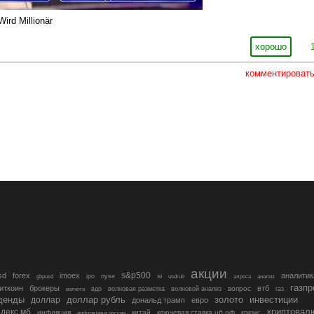
ird Millionär
хорошо
комментироват
акции
s&p500
sd
forex
imoex
аналитик
si
gbpusd
ipo
nyse
usdrub
алроса
анализ
газп
иткоин
брокеры
втб
вопрос
валюта
вдо
волновая разметка
волновой анализ
газ
денды
золото
инвестиции
доллар
доллар рубль
дональд трамп
евро
криптовал
декс мб
инфляция
китай
ключевая ставка цб рф
кризис
инфляция в россии