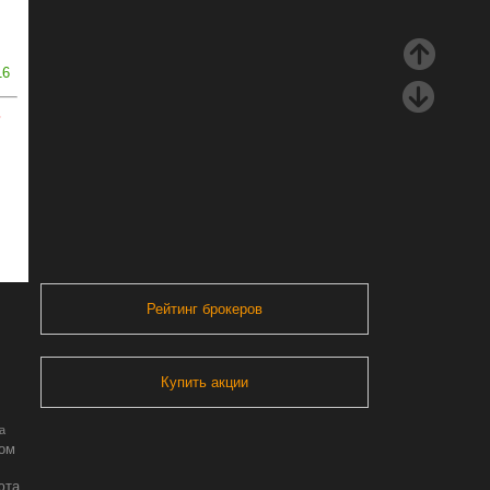
16
ь
Рейтинг брокеров
Купить акции
а
ром
юта