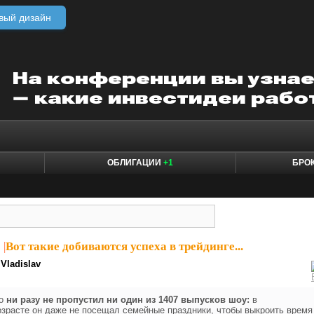
вый дизайн
ОБЛИГАЦИИ
+1
БРО
5
|
Вот такие добиваются успеха в трейдинге...
Vladislav
то
ни разу не пропустил ни один из 1407 выпусков шоу:
в
озрасте он даже не посещал семейные праздники, чтобы выкроить время