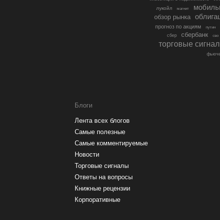
мобиль
лукойл
магнит
облига
обзор рынка
прогноз по акциям
путин
сбербанк
сбер
сво
торговые сигна
фьюче
Блоги
Лента всех блогов
Самые полезные
Самые комментируемые
Новости
Торговые сигналы
Ответы на вопросы
Книжные рецензии
Корпоративные