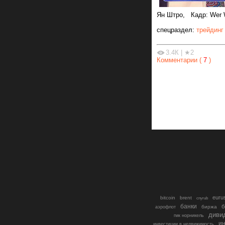
Ян Штро, Кадр: Wer W
спецраздел:
трейдинг
3.4К
|
★2
Комментарии (
7
)
euru
bitcoin
brent
cnyrub
банки
б
биржа
аэрофлот
диви
гмк норникель
ин
инвестиции в недвижимость