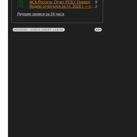
+51
ФСК-Россети. Отчет РСБУ. Очередная допка - бомбовые новости в эфире
9
+51
Яндекс отчитался за I п. 2026 г. — компания увеличила инвестиции и долг. Buyback начал работать, продали Авто.Ру.
2
Лучшие записи за 24 часа
РЕКЛАМА • CONFA.SMART-LAB.RU