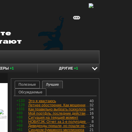
КЕРЫ
+1
ДРУГИЕ
+1
Полезные
Лучшие
Обсуждаемые
+133
Это я хвастаюсь
40
+128
Летнее обострение. Как мошенники пытаются подсунуть кнопку "БАБЛО" девушкам
32
+101
Как правильно выбрать психолога. Показания к лечению
34
+89
Мой портфль: последние действия и текущая структура. Краткий комментарий по всем позициям
16
+88
Ситуация на текущий момент
9
+76
НОВАТЭК: Отчет за 1-е полугодие 2026 - прибыль продолжает падать, но лучшее впереди, если не прилетит
8
+68
Дивиденды пришли, но пошли не туда
24
+61
Синдром бумажного миллионера
21