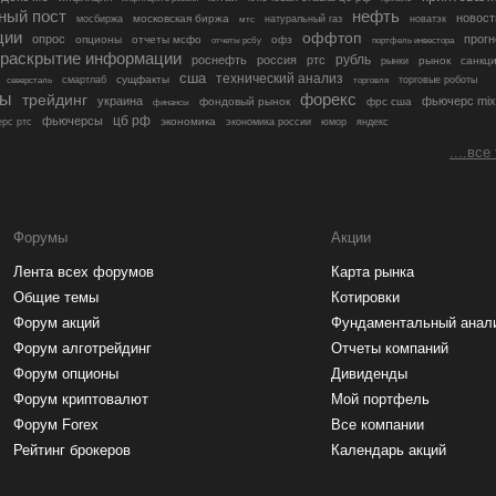
ный пост
нефть
новост
московская биржа
мосбиржа
мтс
натуральный газ
новатэк
ции
оффтоп
опрос
прогн
опционы
отчеты мсфо
офз
портфель инвестора
отчеты рсбу
раскрытие информации
рубль
роснефть
россия
ртс
рынок
санкц
рынки
сша
технический анализ
сущфакты
торговые роботы
северсталь
смартлаб
торговля
лы
трейдинг
форекс
украина
фьючерс mix
фондовый рынок
фрс сша
финансы
цб рф
фьючерсы
экономика
рс ртс
экономика россии
юмор
яндекс
....все
Форумы
Акции
Лента всех форумов
Карта рынка
Общие темы
Котировки
Форум акций
Фундаментальный анал
Форум алготрейдинг
Отчеты компаний
Форум опционы
Дивиденды
Форум криптовалют
Мой портфель
Форум Forex
Все компании
Рейтинг брокеров
Календарь акций