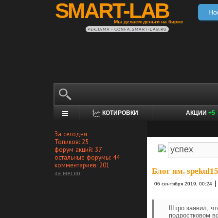
SMART-LAB
Но
Мы делаем деньги на бирже
РЕКЛАМА • CONFA.SMART-LAB.RU
КОТИРОВКИ
АКЦИИ
+5
За сегодня
Топиков: 25
форум акций: 37
остальные форумы: 44
комментариев: 201
Блог им. spekul1
за месяц
|
06 сентября 2019, 00:24
Штро заявил, ч
подростковом в