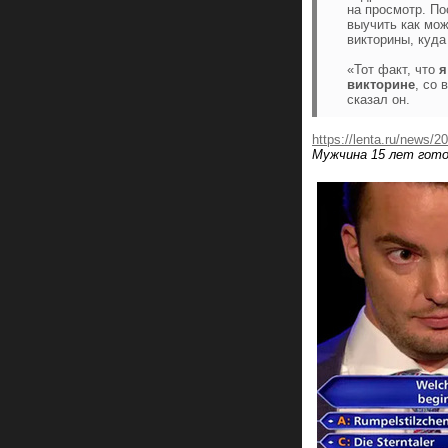
на просмотр. По
выучить как мо
викторины, куд
«Тот факт, что
я
викторине
, со
сказал он.
https://lenta.ru/news/2
Мужчина 15 лет гото