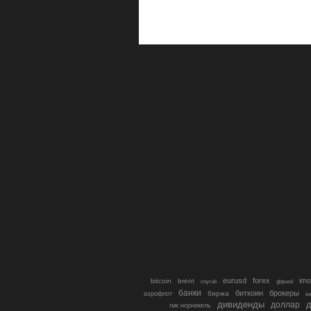
eurusd
forex
imo
bitcoin
brent
cnyrub
gbpusd
банки
биткоин
брокеры
биржа
аэрофлот
в
дивиденды
доллар
д
гмк норникель