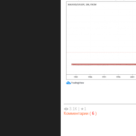
3.1К
|
★1
Комментарии (
6
)