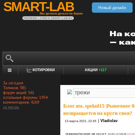
SMART-LAB
Новый дизайн
Мы делаем деньги на бирже
РЕКЛАМА • CONFA.SMART-LAB.RU
КОТИРОВКИ
АКЦИИ
+117
За сегодня
Топиков: 381
форум акций: 561
остальные форумы: 1954
комментариев: 4269
Блог им. spekul15
|
Рыночное бе
за месяц
возвращается на круги своя?
|
Vladislav
13 марта 2021, 22:45