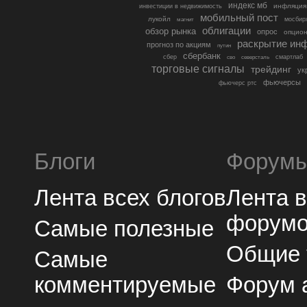
индекс мб
инфляция
инвестиции в недвижимость
мобильный пост
лукойл
мосбир
магнит
облигации
обзор рынка
опрос
опцио
раскрытие ин
прогноз по акциям
путин
сбербанк
сбер
северсталь
смартлаб
сво
торговые сигналы
трейдинг
ук
фьючерсы
фьючерс ртс
Блоги
Форум
Лента всех блогов
Лента 
форум
Самые полезные
Общие
Самые
комментируемые
Форум 