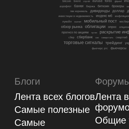
eurusd
forex
imo
bitcoin
brent
cnyrub
gbpusd
банки
биткоин
брокеры
биржа
аэрофлот
в
дивиденды
доллар
д
гмк норникель
индекс мб
инфляция
инвестиции в недвижимость
мобильный пост
лукойл
мосбир
магнит
облигации
обзор рынка
опрос
опцио
раскрытие ин
прогноз по акциям
путин
сбербанк
сбер
северсталь
смартлаб
сво
торговые сигналы
трейдинг
ук
фьючерсы
фьючерс ртс
Блоги
Форум
Лента всех блогов
Лента 
форум
Самые полезные
Общие
Самые