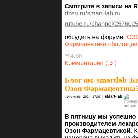
Смотрите в записи на R
dzen.ru/smart-lab.ru
rutube.ru/channel/2576025
обсудить на форуме:
ОЗО
Фармацевтика облигации
4.5К
Комментарии (
3
)
Блог им. smartlab
|
Ка
Озон Фармацевтика
|
sMart-lab
14 октября 2024, 17:03
В пятницу мы успешно
производителем лекар
Озон Фармацевтикой.
К
намерена выходить на фо