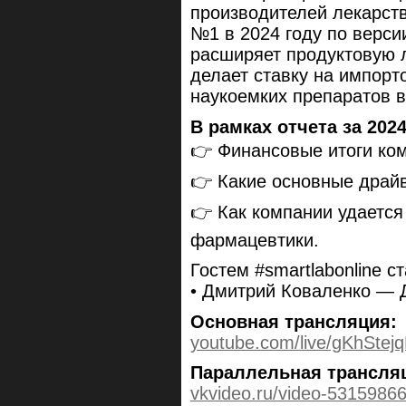
производителей лекарст
№1 в 2024 году по верси
расширяет продуктовую 
делает ставку на импорт
наукоемких препаратов в
В рамках отчета за 202
👉 Финансовые итоги ком
👉 Какие основные драйв
👉 Как компании удается
фармацевтики.
Гостем #smartlabonline ст
• Дмитрий Коваленко — 
Основная трансляция:
youtube.com/live/gKhStej
Параллельная трансля
vkvideo.ru/video-531598