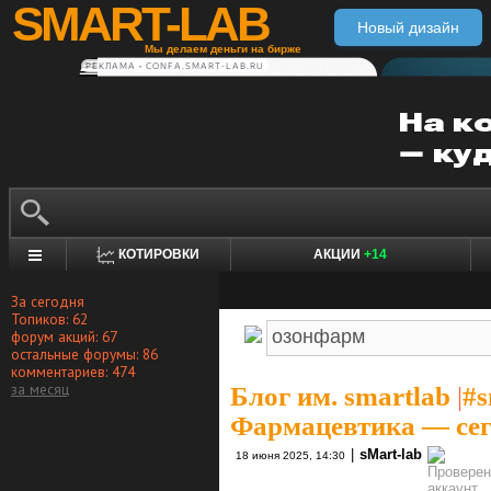
SMART-LAB
Новый дизайн
Мы делаем деньги на бирже
РЕКЛАМА • CONFA.SMART-LAB.RU
КОТИРОВКИ
АКЦИИ
+14
За сегодня
Топиков: 62
форум акций: 67
остальные форумы: 86
комментариев: 474
за месяц
Блог им. smartlab
|
#s
Фармацевтика — сего
|
sMart-lab
18 июня 2025, 14:30