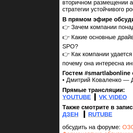
вторичном размещении а
стратегии устойчивого ро
В прямом эфире обсуд
👉 Зачем компании пон
👉 Какие основные драй
SPO?
👉 Как компании удается
почему она интересна ин
Гостем #smartlabonline 
• Дмитрий Коваленко — 
Прямые трансляции:
YOUTUBE
▎
VK VIDEO
Также смотрите в запи
ДЗЕН
▎
RUTUBE
обсудить на форуме:
ОЗО