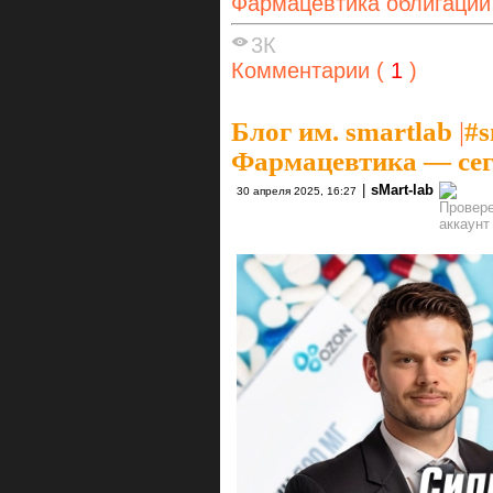
Фармацевтика облигации
3К
Комментарии (
1
)
Блог им. smartlab
|
#s
Фармацевтика — сего
|
sMart-lab
30 апреля 2025, 16:27