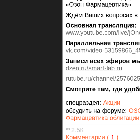
«Озон Фармацевтика»
Ждём Ваших вопросах в 
Основная трансляция:
www.youtube.com/live/jO
Параллельная трансля
vk.com/video-53159866_
Записи всех эфиров мы
dzen.ru/smart-lab.ru
rutube.ru/channel/257602
Смотрите там, где удо
спецраздел:
Акции
обсудить на форуме:
ОЗО
Фармацевтика облигации
2.5К
Комментарии (
1
)