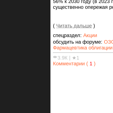
56% к 2030 году (в 2023 
существенно опережая р
(
Читать дальше
)
спецраздел:
Акции
обсудить на форуме:
ОЗО
Фармацевтика облигации
3.9К
|
★1
Комментарии (
1
)