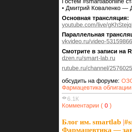
Гостем #smartlabonline ст
• Дмитрий Коваленко — 
Основная трансляция:
youtube.com/live/gKhStej
Параллельная трансля
vkvideo.ru/video-531598
Смотрите в записи на R
dzen.ru/smart-lab.ru
rutube.ru/channel/257602
обсудить на форуме:
ОЗО
Фармацевтика облигации
6.1К
Комментарии (
0
)
Блог им. smartlab
|
#s
Фармацевтика — завт